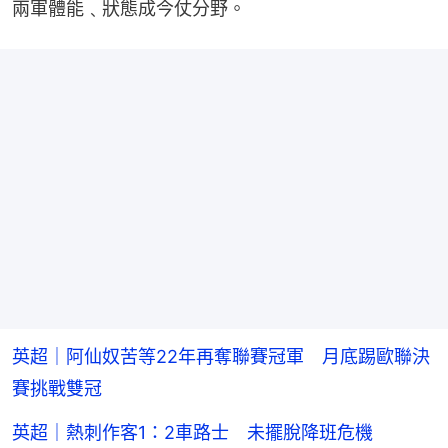
兩軍體能﹑狀態成今仗分野。
英超｜阿仙奴苦等22年再奪聯賽冠軍 月底踢歐聯決
賽挑戰雙冠
英超｜熱刺作客1：2車路士 未擺脫降班危機