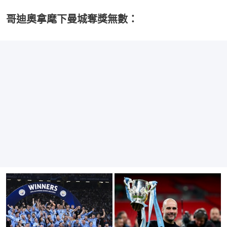
哥迪奧拿麾下曼城奪獎無數：