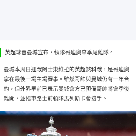
英超球會曼城宣布，領隊哥迪奧拿季尾離隊。
曼城本周日迎戰阿士東維拉的英超煞科戰，是哥迪奧
拿在最後一場主場賽事。雖然哥帥與曼城仍有一年合
約，但外界早前已表示曼城會方已預備哥帥將會季後
離開，並指車路士前領隊馬列斯卡會接手。