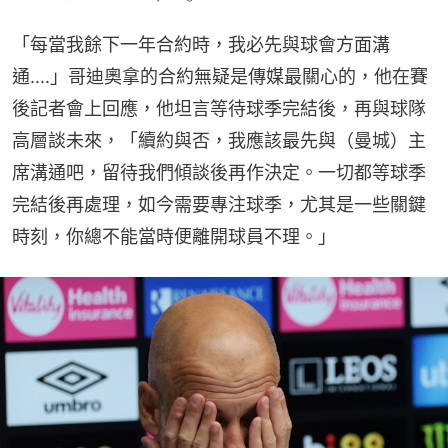
「每當我餘下一年合約時，我必先與球會方面溝
通....」哥迪奧拿的合約無疑是傳媒最關心的，他在賽
後記者會上回應，他坦言等待球季完結後，再與球隊
高層談未來，「續約與否，我應該最先與（曼城）主
席溝通吧，留待我們傾談後再作決定。一切都等球季
完結後再處理，如今需要專注球季，尤其是一些關鍵
時刻，你總不能當時便離開球員不理。」