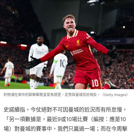
利物浦在周中的歐聯擊敗皇家馬德里，走勢與曼城恰好相反。（Getty Images）
史諾續指，今仗絕對不可因曼城的近況而有所怠慢，
「另一項數據是，最近9或10場比賽（編按：應是10
場）對曼城的賽事中，我們只贏過一場；而在今周擊