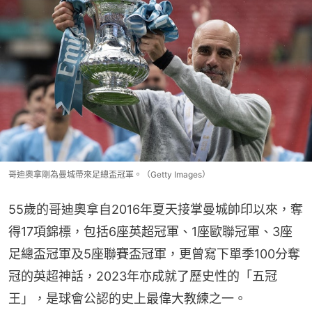
哥迪奧拿剛為曼城帶來足總盃冠軍。（Getty Images）
55歲的哥迪奧拿自2016年夏天接掌曼城帥印以來，奪
得17項錦標，包括6座英超冠軍、1座歐聯冠軍、3座
足總盃冠軍及5座聯賽盃冠軍，更曾寫下單季100分奪
冠的英超神話，2023年亦成就了歷史性的「五冠
王」，是球會公認的史上最偉大教練之一。