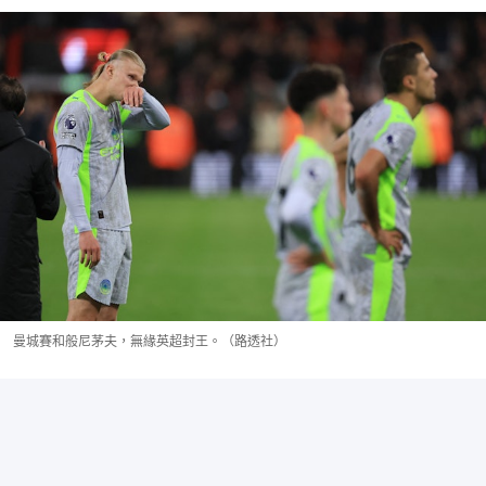
曼城賽和般尼茅夫，無緣英超封王。（路透社）