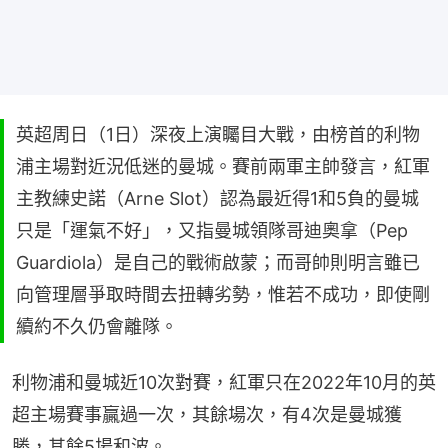
英超周日（1日）深夜上演矚目大戰，由榜首的利物
浦主場對近況低迷的曼城。賽前兩軍主帥發言，紅軍
主教練史諾（Arne Slot）認為最近得1和5負的曼城
只是「運氣不好」，又指曼城領隊哥迪奧拿（Pep
Guardiola）是自己的戰術啟蒙；而哥帥則明言雖已
向管理層爭取時間去扭轉劣勢，惟若不成功，即使剛
續約不久仍會離隊。
利物浦和曼城近10次對賽，紅軍只在2022年10月的英
超主場賽事贏過一次，其餘場次，有4次是曼城獲
勝，其餘5場和波。