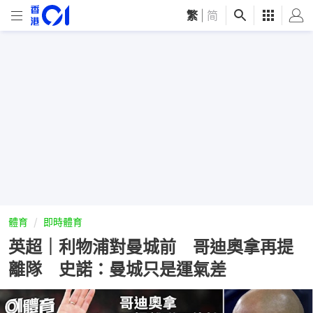
繁
|
简
體育
即時體育
英超｜利物浦對曼城前 哥迪奧拿再提
離隊 史諾：曼城只是運氣差