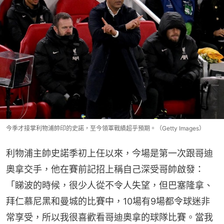
今季才接掌利物浦帥印的史諾，至今領軍戰績超乎預期。（Getty Images）
利物浦主帥史諾季初上任以來，今場是第一次跟哥迪
奧拿交手，他在賽前記招上稱自己深受哥帥啟發：
「睇波的時候，很少人從不令人失望，但巴塞隆拿、
拜仁慕尼黑和曼城的比賽中，10場有9場都令球迷非
常享受，所以我很喜歡看哥迪奧拿的球隊比賽。當我