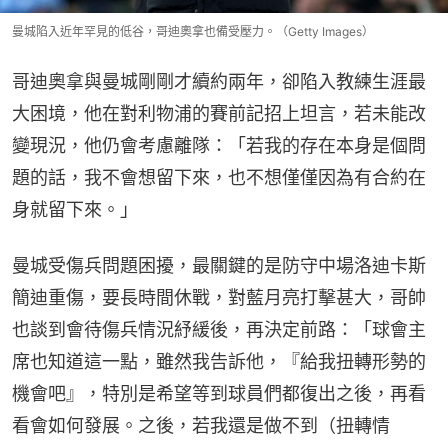
曼城陷入近年罕見的低谷，哥迪奧拿也備受壓力。（Getty Images）
哥迪奧拿與曼城剛剛才續約兩年，卻陷入教練生涯最
大困境，他在對利物浦的賽前記招上坦言，若未能改
變現況，他仍會考慮離隊：「若我的存在本身是個問
題的話，我不會想留下來，也不想僅僅因為有合約在
身就留下來。」
曼城受傷兵問題困擾，最關鍵的是防守中場洛迪卡斯
簡迪重傷，要長時間休戰，對藍月亮打擊甚大，哥帥
也談到會待傷兵情況紓緩後，再決定前路：「球會主
席也知道這一點，雖然我告訴他，『給我扭轉形勢的
機會吧』，特別是希望等到球員們都復出之後，再看
看會如何發展。之後，若我還是做不到（扭轉情