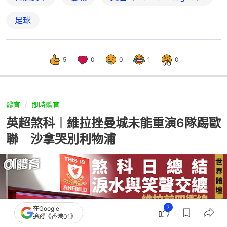
足球
5
0
0
1
0
體育
即時體育
英超煞科︱維拉挫曼城未能重演6隊踢歐
聯 沙拿哭別利物浦
7
在Google
追蹤《香港01》