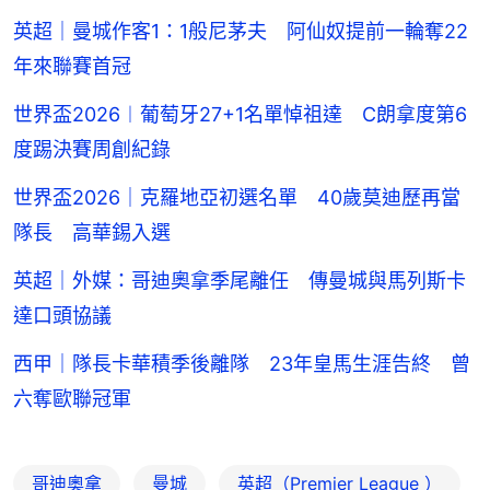
英超｜曼城作客1：1般尼茅夫 阿仙奴提前一輪奪22
年來聯賽首冠
世界盃2026︱葡萄牙27+1名單悼祖達 C朗拿度第6
度踢決賽周創紀錄
世界盃2026｜克羅地亞初選名單 40歲莫迪歷再當
隊長 高華錫入選
英超｜外媒：哥迪奧拿季尾離任 傳曼城與馬列斯卡
達口頭協議
西甲｜隊長卡華積季後離隊 23年皇馬生涯告終 曾
六奪歐聯冠軍
哥迪奧拿
曼城
英超（Premier League ）