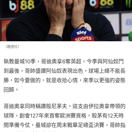
（路透社）
執教曼城10季，哥迪奧拿6奪英超，今季與阿仙奴鬥
到最後，哥帥盛讚阿仙奴表現出色，球場上總不能長
勝，如今要做的，就是收拾心情，來季以更強的姿態
回歸。
哥迪奧拿同時稱讚般尼茅夫，這支由伊拉奧拿帶領的
球隊，創會127年來首奪歐洲賽資格，般茅有12天時
間準備今仗，曼城卻在周末戰畢足總盃決賽，哥帥指