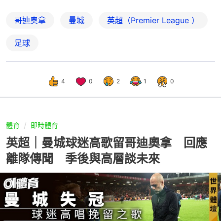
哥迪奧拿
曼城
英超（Premier League ）
足球
4
0
2
1
0
體育
即時體育
英超｜曼城球迷高歌留哥迪奧拿 回應
離隊傳聞 季後與高層談未來