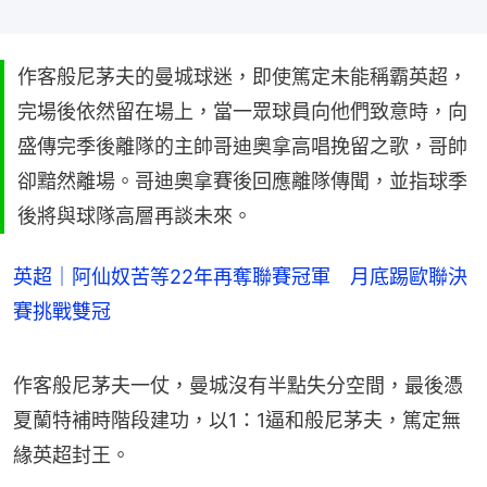
作客般尼茅夫的曼城球迷，即使篤定未能稱霸英超，
完場後依然留在場上，當一眾球員向他們致意時，向
盛傳完季後離隊的主帥哥迪奧拿高唱挽留之歌，哥帥
卻黯然離場。哥迪奧拿賽後回應離隊傳聞，並指球季
後將與球隊高層再談未來。
英超｜阿仙奴苦等22年再奪聯賽冠軍 月底踢歐聯決
賽挑戰雙冠
作客般尼茅夫一仗，曼城沒有半點失分空間，最後憑
夏蘭特補時階段建功，以1：1逼和般尼茅夫，篤定無
緣英超封王。