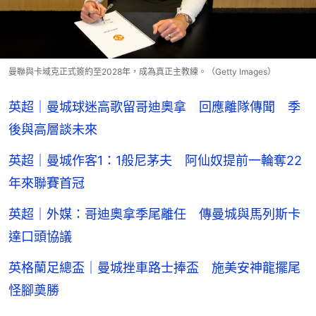
曼聯與卡域克正式簽約至2028年，成為真正主教練。（Getty Images）
英超｜曼城球迷高歌留哥迪奧拿 回應離隊傳聞 季
後與高層談未來
英超｜曼城作客1：1般尼茅夫 阿仙奴提前一輪奪22
年來聯賽首冠
英超｜外媒：哥迪奧拿季尾離任 傳曼城與馬列斯卡
達口頭協議
英格蘭足總盃｜曼城挫車路士捧盃 施美安神龍擺尾
怪腳奠勝