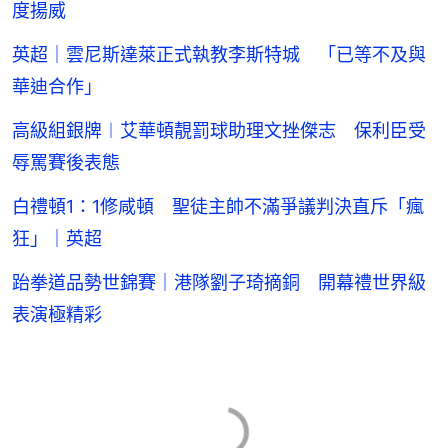
度揚威
英超｜雲尼斯達萊正式執教李斯特城 「已等不及與
華迪合作」
高級組銀牌︱艾華頓靚罰球助理文挫傑志 保利臣受
辱罵賽後表態
白禮頓1：1修咸頓 聖徒主帥不滿爭議判決直斥「瘋
狂」｜英超
跆拳道品勢世錦賽｜港隊劉子琦摘銅 開幕禮世界級
表演極精彩