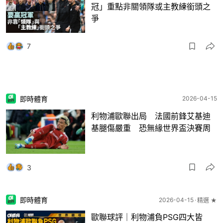
冠」重點非關領隊或主教練銜頭之
爭
7
即時體育
2026-04-15
利物浦歐聯出局 法國前鋒艾基迪
基腿傷嚴重 恐無緣世界盃決賽周
3
即時體育
2026-04-15
精選 ★
歐聯球評｜利物浦負PSG四大皆