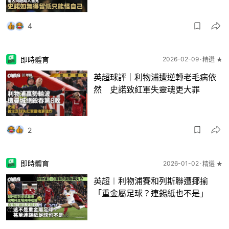
4
即時體育
2026-02-09
精選 ★
英超球評｜利物浦遭逆轉老毛病依
然 史諾致紅軍失靈魂更大罪
2
即時體育
2026-01-02
精選 ★
英超︱利物浦賽和列斯聯遭揶揄
「重金屬足球？連錫紙也不是」