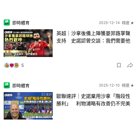
即時體育
2025-12-14
精選 ★
英超｜沙拿後備上陣獲晏菲路掌聲
支持 史諾認曾交談：我們需要他
5
即時體育
2025-12-10
精選 ★
歐聯速評｜史諾棄用沙拿「階段性
勝利」 利物浦略有改善仍不完美
4