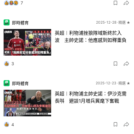
7
即時體育
2025-12-28
精選 ★
英超︱利物浦挫狼隊域斯終於入
波 主帥史諾：他應感到如釋重負
3
即時體育
2025-12-23
精選 ★
英超︱利物浦主帥史諾：伊沙克需
長唞 避談1月增兵冀麾下奮戰
4