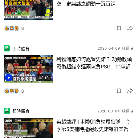
空 史諾謎之調動一沉百踩
8
即時體育
2026-04-09
精選 ★
利物浦應如何處置史諾？ 功勳教頭
戰術超錯幸運兩球負PSG︱01球評
08:13
8
即時體育
2026-03-04
精選 ★
英超速評︱利物浦負榜尾狼隊 今
季第5度補時遭絕殺史諾難辭其咎