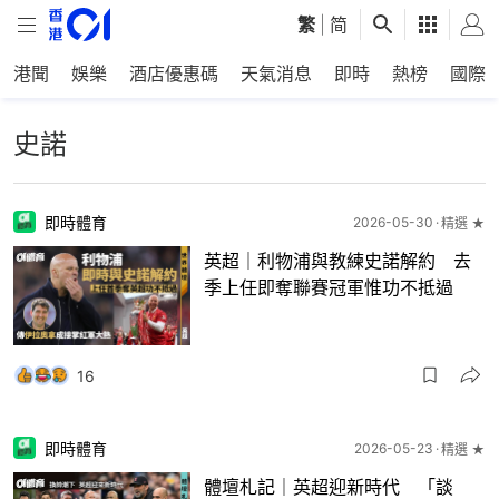
繁
|
简
港聞
娛樂
酒店優惠碼
天氣消息
即時
熱榜
國際
史諾
即時體育
2026-05-30
精選 ★
英超｜利物浦與教練史諾解約 去
季上任即奪聯賽冠軍惟功不抵過
16
即時體育
2026-05-23
精選 ★
體壇札記｜英超迎新時代 「談