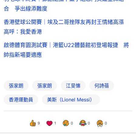
合 爭出線添難度
香港壁球公開賽｜埃及二哥挫隊友再封王情緒高漲
高呼：我愛香港
啟德體育園測試賽｜港籃U22體藝館初登場報捷 將
帥指新場要適應
張家朗
張家朗
江旻憓
何詩蓓
香港運動員
美斯（Lionel Messi）
9
1
0
0
0