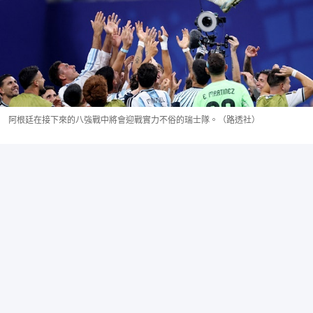
阿根廷在接下來的八強戰中將會迎戰實力不俗的瑞士隊。（路透社）