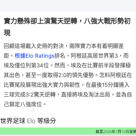
實力懸殊卻上演驚天逆轉，八強大戰形勢初
現
回顧這場載入史冊的對決，兩隊實力本有着明顯差
距。
根據Elo Ratings
排名，阿根廷高居世界第3，而
埃及僅位列第34位。然而，埃及在比賽前半段發揮極
其出色，甚至一度取得2:0的領先優勢。怎料阿根廷在
比賽尾段展現出強大實力與韌性，在最後15分鐘連入
三球完成3:2驚天逆轉，直接將埃及淘汰出局，並為自
己鎖定八強席位。