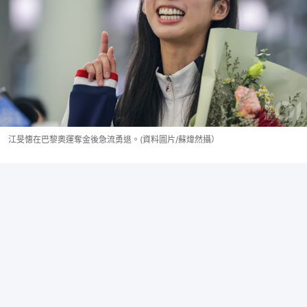
江旻憓在巴黎奧運奪金後急流勇退。(資料圖片/蘇煒然攝）