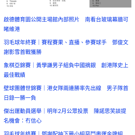
啟德體育園公開主場館內部照片 南看台玻璃幕牆可
睹維港
羽毛球年終賽｜賽程賽果、直播、參賽球手 鄧俊文
謝影雪首戰獲勝
象棋亞錦賽｜黃學謙男子組負中國摘銀 創港隊史上
最佳戰績
壁球團體世錦賽｜港女隊兩連勝率先出線 男子隊首
日錄一勝一負
傑出運動員選舉｜明年2月公眾投票 陳諾思笑談提
名機會：冇信心
羽毛球年終賽｜鄧謝配抽下籤小組惡鬥奧運金牌組