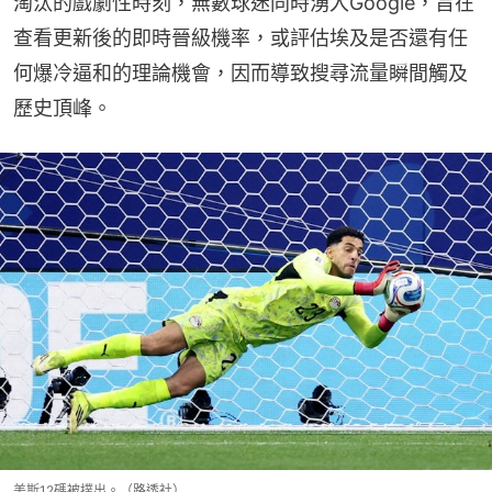
淘汰的戲劇性時刻，無數球迷同時湧入Google，旨在
查看更新後的即時晉級機率，或評估埃及是否還有任
何爆冷逼和的理論機會，因而導致搜尋流量瞬間觸及
歷史頂峰。
美斯12碼被撲出。（路透社）