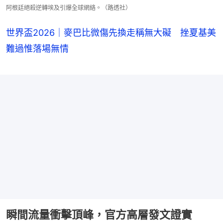
阿根廷絕殺逆轉埃及引爆全球網絡。（路透社）
世界盃2026｜麥巴比微傷先換走稱無大礙 挫夏基美
難過惟落場無情
瞬間流量衝擊頂峰，官方高層發文證實