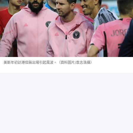
美斯年初訪港但無出場引起風波。（資料圖片/袁志浩攝）