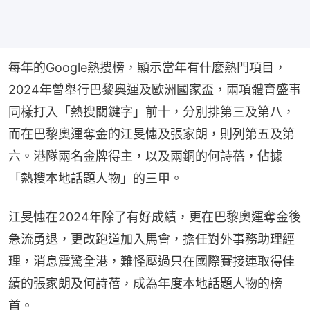
每年的Google熱搜榜，顯示當年有什麼熱門項目，
2024年曾舉行巴黎奧運及歐洲國家盃，兩項體育盛事
同樣打入「熱搜關鍵字」前十，分別排第三及第八，
而在巴黎奧運奪金的江旻憓及張家朗，則列第五及第
六。港隊兩名金牌得主，以及兩銅的何詩蓓，佔據
「熱搜本地話題人物」的三甲。
江旻憓在2024年除了有好成績，更在巴黎奧運奪金後
急流勇退，更改跑道加入馬會，擔任對外事務助理經
理，消息震驚全港，難怪壓過只在國際賽接連取得佳
績的張家朗及何詩蓓，成為年度本地話題人物的榜
首。