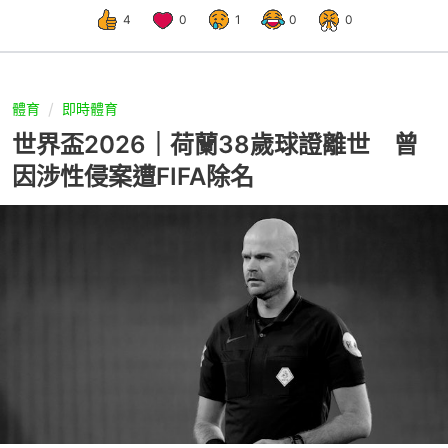
4
0
1
0
0
體育
即時體育
世界盃2026｜荷蘭38歲球證離世 曾
因涉性侵案遭FIFA除名