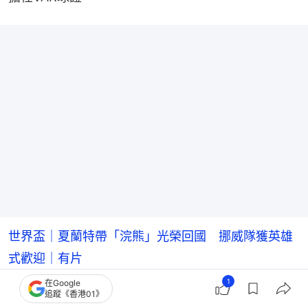
世界盃｜夏蘭特帶「浣熊」光榮回國 挪威隊獲英雄
式歡迎｜有片
1
在Google
世界盃｜阿根廷獲FIFA「關照」惹議 近480萬網民
追蹤《香港01》