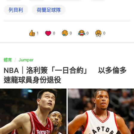
列貝利
荷蘭足球隊
1
0
0
0
0
體育
Jumper
NBA｜洛利簽「一日合約」 以多倫多
速龍球員身份退役