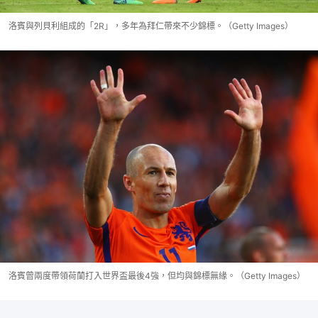
洛賓與列貝利組成的「2R」，多年為拜仁帶來不少錦標。（Getty Images）
洛賓曾兩度帶領荷蘭打入世界盃最後4強，但均與錦標無緣。（Getty Images）