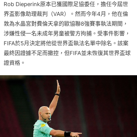
Rob Dieperink原本已獲國際足協委任，擔任今屆世
界盃影像助理裁判（VAR）。然而今年4月，他在倫
敦為水晶宮對費倫天拿的歐協聯8強賽事執法期間，
涉嫌性侵一名未成年男童被警方拘捕。受事件影響，
FIFA於5月決定將他從世界盃執法名單中除名。該案
最終因證據不足而撤控，但FIFA並未恢復其世界盃球
證資格。