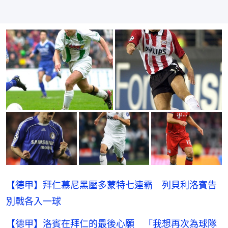
【德甲】拜仁慕尼黑壓多蒙特七連霸 列貝利洛賓告
別戰各入一球
【德甲】洛賓在拜仁的最後心願 「我想再次為球隊