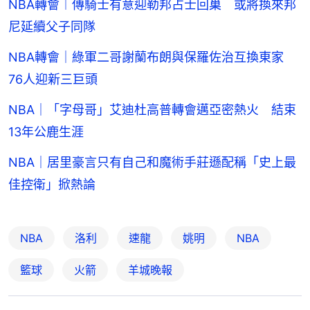
NBA轉會︱傳騎士有意迎勒邦占士回巢 或將換來邦
尼延續父子同隊
NBA轉會｜綠軍二哥謝蘭布朗與保羅佐治互換東家
76人迎新三巨頭
NBA｜「字母哥」艾迪杜高普轉會邁亞密熱火 結束
13年公鹿生涯
NBA｜居里豪言只有自己和魔術手莊遜配稱「史上最
佳控衛」掀熱論
NBA
洛利
速龍
姚明
NBA
籃球
火箭
羊城晚報