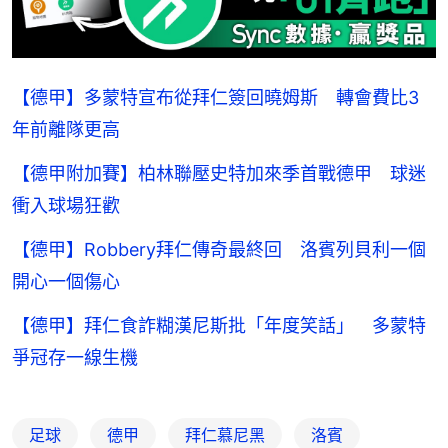
【德甲】多蒙特宣布從拜仁簽回曉姆斯 轉會費比3
年前離隊更高
【德甲附加賽】柏林聯壓史特加來季首戰德甲 球迷
衝入球場狂歡
【德甲】Robbery拜仁傳奇最終回 洛賓列貝利一個
開心一個傷心
【德甲】拜仁食詐糊漢尼斯批「年度笑話」 多蒙特
爭冠存一線生機
足球
德甲
拜仁慕尼黑
洛賓