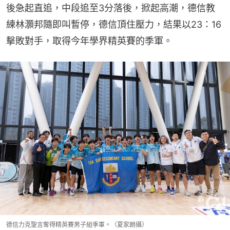
後急起直追，中段追至3分落後，掀起高潮，德信教
練林灝邦隨即叫暫停，德信頂住壓力，結果以23：16
擊敗對手，取得今年學界精英賽的季軍。
德信力克聖言奪得精英賽男子組季軍。（夏家朗攝）