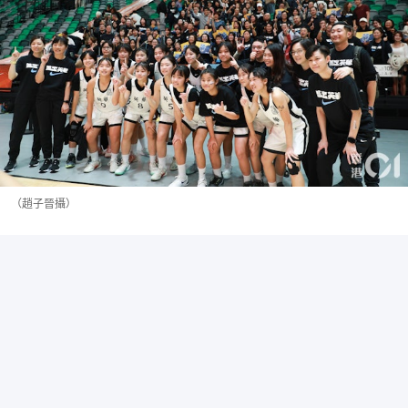
（趙子晉攝）