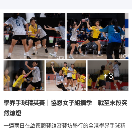
+
3
學界手球精英賽｜協恩女子組摘季 戰至末段突
然熄燈
一連兩日在啟德體藝館習藝坊舉行的全港學界手球精