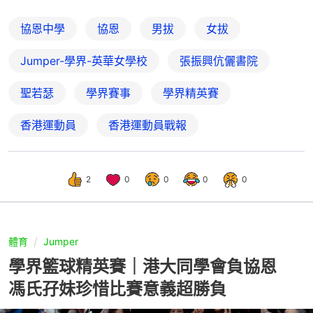
協恩中學
協恩
男拔
女拔
Jumper-學界-英華女學校
張振興伉儷書院
聖若瑟
學界賽事
學界精英賽
香港運動員
香港運動員戰報
2
0
0
0
0
體育
Jumper
學界籃球精英賽｜港大同學會負協恩
馮氏孖妹珍惜比賽意義超勝負