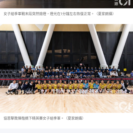
女子組季軍戰末段突然熄燈，燈光在1分鐘左右恢復正常。（夏家朗攝）
協恩擊敗陳楷摘下精英賽女子組季軍。（夏家朗攝）