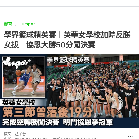
體育
Jumper
學界籃球精英賽｜英華女學校加時反勝
女拔 協恩大勝50分闖決賽
撰文：
趙子晉