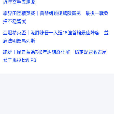
近年交手五連敗
學界田徑精英賽｜賈慧妍跳遠驚險衛冕 最後一戰發
揮不穩留憾
亞冠精英盃｜港腳陳晉一入選16強首輪最佳陣容 並
肩法明奴馬列斯
跑步︱屈旨盈為期6年糾結終化解 穩定配速名古屋
女子馬拉松創PB