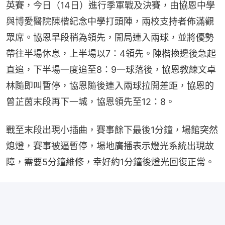
英賽，今日（14日）進行季軍戰及決賽，由協恩中學
與博愛醫院陳楷紀念中學打頭陣，兩校支持者佈滿觀
眾席。協恩早段稍為領先，開局連入兩球，並將優勢
帶往半場休息，上半場以7：4領先。陳楷換邊後急起
直追，下半場一度追至8：9一球落後，協恩教練文卓
林隨即叫暫停，協恩隨後連入兩球拉開差距，協恩的
曾芷茵末段再下一城，協恩領先至12：8。
戰至末段出現小插曲，賽事餘下最後1分鐘，場館突然
熄燈，賽事被逼暫停，場地廣播表示燈光系統出現故
障，需要5分鐘維修，幸好約1分鐘後燈光回復正常。