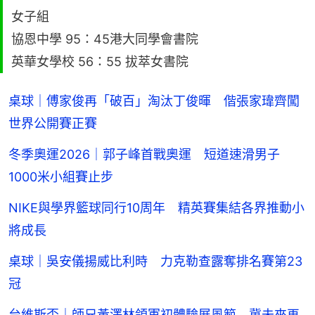
女子組
協恩中學 95：45港大同學會書院
英華女學校 56：55 拔萃女書院
桌球｜傅家俊再「破百」淘汰丁俊暉 偕張家瑋齊闖
世界公開賽正賽
冬季奧運2026｜郭子峰首戰奧運 短道速滑男子
1000米小組賽止步
NIKE與學界籃球同行10周年 精英賽集結各界推動小
將成長
桌球｜吳安儀揚威比利時 力克勒查露奪排名賽第23
冠
台維斯盃｜師兄黃澤林領軍初體驗展風範 冀未來再