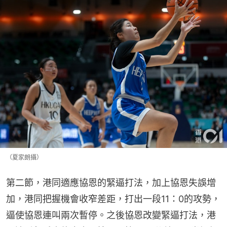
（夏家朗攝）
第二節，港同適應協恩的緊逼打法，加上協恩失誤增
加，港同把握機會收窄差距，打出一段11：0的攻勢，
逼使協恩連叫兩次暫停。之後協恩改變緊逼打法，港