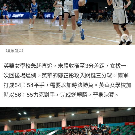
（夏家朗攝）
英華女學校急起直追，末段收窄至3分差距，女拔一
次回後場違例，英華的鄭芷彤攻入關鍵三分球，兩軍
打成54：54平手，需要以加時決勝負。英華女學校加
時以56：55力克對手，完成逆轉勝，晉身決賽。