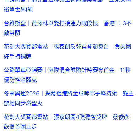
衝擊世界I組
台維斯盃｜黃澤林單雙打接連力戰飲恨 香港1：3不
敵芬蘭
花劍大獎賽都靈站｜張家朗反彈首登頒獎台 負美國
好手摘銅牌
公路單車亞錦賽｜港隊混合隊際計時賽奪首金 11秒
優勢挫哈薩克
冬季奧運2026｜揭幕禮港將金詠晞郭子峰持旗 雙主
辦地同步燃聖火
花劍大獎賽都靈站｜張家朗闖4強穩奪獎牌 蔡俊彥
飲恨首圈止步