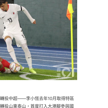
轉投中超——李小恆去年10月取得特區
轉投山東泰山，首度打入大港腳參與國