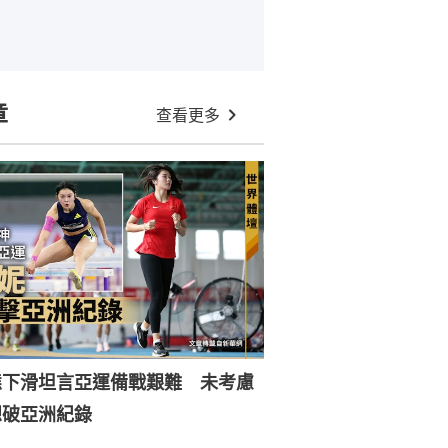
章
查看更多
態下滑坦言亞運備戰艱難 未考慮
想破亞洲紀錄