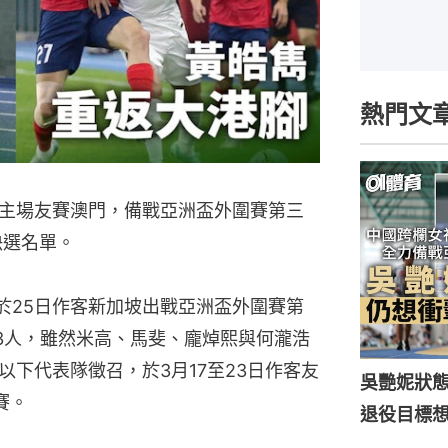
熱門文
主場友賽澳門，備戰亞洲盃外圍賽第三
決選名單。
於25日作客新加坡出戰亞洲盃外圍賽第
3人，雖然米高、馬斐、龐焯熙與何瀧浩
以下代表隊徵召，於3月17至23日作客友
吳艷妮狀
賽。
退役目標