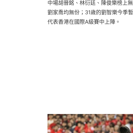
中場胡晉銘、林衍廷、陳俊樂榜上無
劉家喬均無份；31歲的劉智樂今季
代表香港在國際A級賽中上陣。