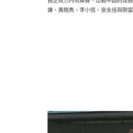
員正效力內地聯賽，出戰中超的球員
謙、黃皓雋、李小恆、安永佳與剛當