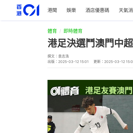
港聞
娛樂
酒店優惠碼
天氣消
體育
即時體育
港足決選鬥澳門中超
撰文：
袁志浩
出版：
2025-03-12 15:01
更新：
2025-03-12 15: