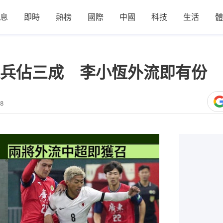
息
即時
熱榜
國際
中國
科技
生活
體
兵佔三成 李小恆外流即有份 
08