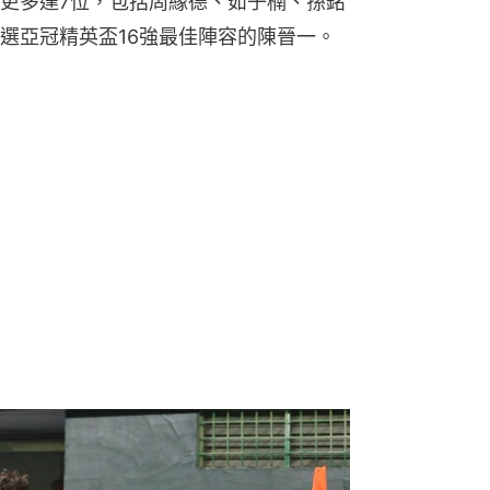
更多達7位，包括周緣德、茹子楠、孫銘
選亞冠精英盃16強最佳陣容的陳晉一。