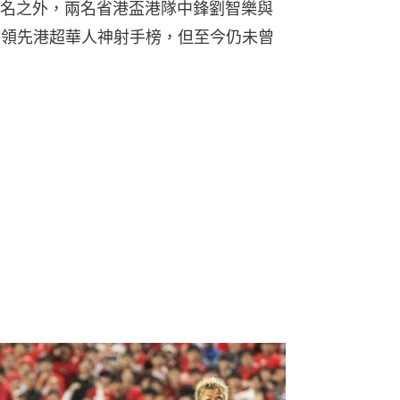
名之外，兩名省港盃港隊中鋒劉智樂與
暫領先港超華人神射手榜，但至今仍未曾