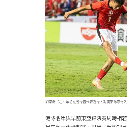
劉家喬（左）年初在省港盃代表香港，對廣東隊取得入
港隊名單與早前東亞錦決賽周時相若