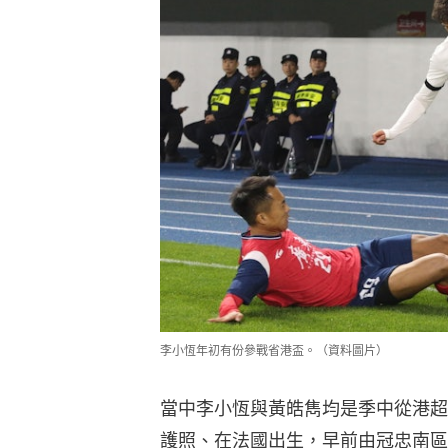
李小恆年初有份參戰省港盃。（資料圖片）
當中李小恆與黃皓雋均是季中從港超
護照、在法國出生，早前由冠忠南區