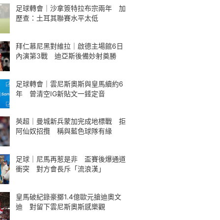
足球轉會｜沙拿簽特拉布宗兩年 加
歷查：土耳其聯賽水平太低
拜仁慕尼黑對維拉｜啟德主場館6日
內演第3戰 迪亞斯後備妙射奠勝
足球轉會｜雲尼斯奧斯與皇馬續約6
年 曾清空IG新貼文一錘定音
英超｜曼城新兵蒙加完成地標戰 拒
阿仙奴招攬 稱與藍色球隊有緣
足球｜尼馬再惹是非 盃賽後爆通道
衝突 對方會長斥「流浪漢」
皇馬破紀錄豪擲1.4億歐元搶迪奧文
迪 對留下雲尼斯奧斯感樂觀