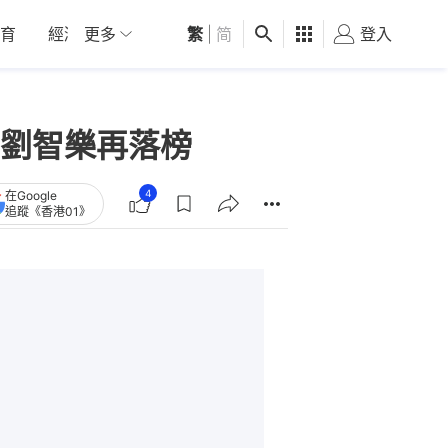
育
經濟
更多
01深圳
繁
觀點
|
简
健康
好食玩飛
登入
女
劉智樂再落榜
4
在Google
追蹤《香港01》