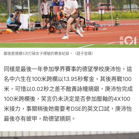
鄺施愛連續5次打破女子標槍的賽會紀錄。（趙子晉攝）
同樣是最後一年參加學界賽事的德望學校庚沛怡，這
名中六生在100米跨欄以13.95秒奪金，其後再戰100
米，可惜以0.02秒之差不敵黃詠瞳摘銀，庚沛怡完成
100米跨欄後，笑言仍未決定是否參加壓軸的4X100
米接力，事關稍後她需要考DSE的英文口試，庚沛怡
最後亦有披甲，助德望摘銅。