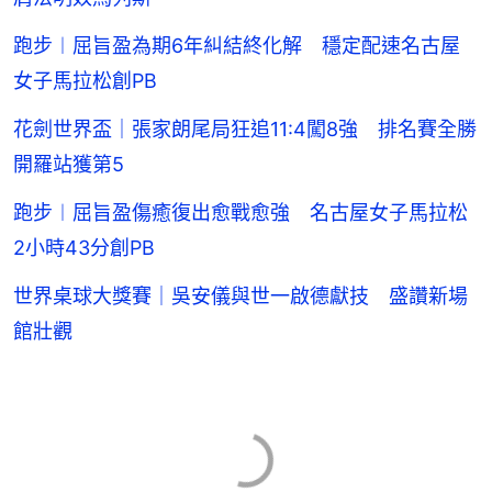
跑步︱屈旨盈為期6年糾結終化解 穩定配速名古屋
女子馬拉松創PB
花劍世界盃｜張家朗尾局狂追11:4闖8強 排名賽全勝
開羅站獲第5
跑步︱屈旨盈傷癒復出愈戰愈強 名古屋女子馬拉松
2小時43分創PB
世界桌球大獎賽｜吳安儀與世一啟德獻技 盛讚新場
館壯觀