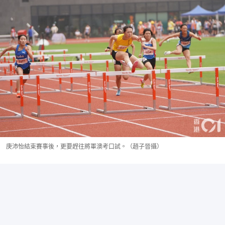
庚沛怡結束賽事後，更要趕往將軍澳考口試。（趙子晉攝）