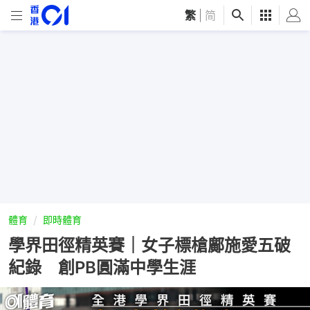
繁
|
简
體育
即時體育
學界田徑精英賽｜女子標槍鄺施愛五破
紀錄 創PB圓滿中學生涯