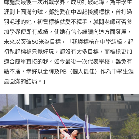
鄺施愛最後一次出戰學界，成功打破紀錄，為中學生
涯劃上圓滿句號。鄺施愛在中四起接觸標槍，曾打過
羽毛球的她，初嘗標槍就愛不釋手，就問老師可否參
加學界便即有成績，使她有信心繼續向這方面發展，
未來以突破50米為目標，「我與標槍在中學結緣，起
初執起標槍只覺好玩，都沒有太多目標，而標槍更加
適合簡單直接的我。如今最後一次代表學校，難免有
點不捨，幸好以金牌及PB（個人最佳）作為中學生涯
最圓滿的結局。」