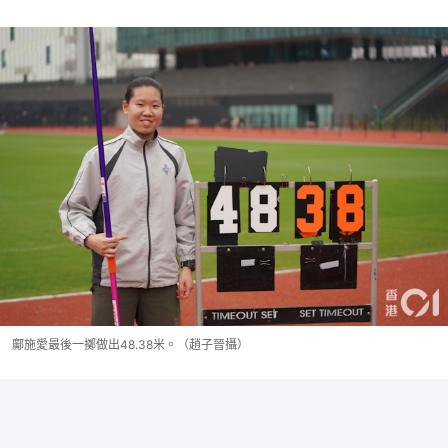
鄺施愛最後一擲做出48.38米。（趙子晉攝）