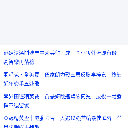
港足決選鬥澳門中超兵佔三成 李小恆外流即有份
劉智樂再落榜
羽毛球．全英賽｜伍家朗力戰三局反勝李梓嘉 終結
近年交手五連敗
學界田徑精英賽｜賈慧妍跳遠驚險衛冕 最後一戰發
揮不穩留憾
亞冠精英盃｜港腳陳晉一入選16強首輪最佳陣容 並
肩法明奴馬列斯