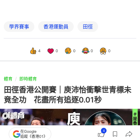
學界賽事
香港運動員
田徑
4
0
0
0
0
體育
即時體育
田徑香港公開賽｜庾沛怡衝擊世青標未
竟全功 花盡所有追逐0.01秒
4
在Google
追蹤《香港01》