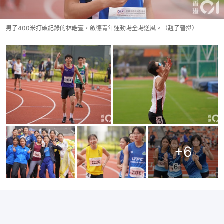
男子400米打破紀錄的林皓壹，啟德青年運動場全場逆風。（趙子晉攝）
+
6