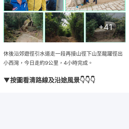
+
41
休後沿郊遊徑引水道走一段再接山徑下山至龍躍徑出
小西灣，今日走約9公里，4小時完成。
▼按圖看清路線及沿途風景👇👇👇