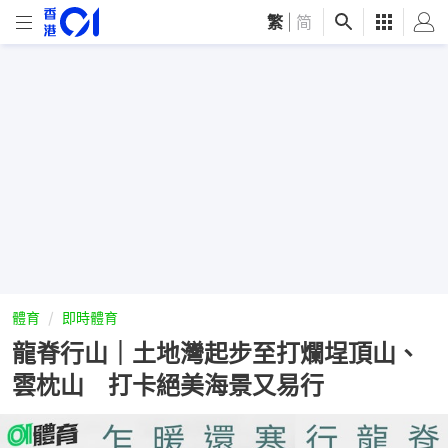
繁
|
简
體育
即時體育
龍脊行山｜土地灣起步至打爛埕頂山、
雲枕山 打卡絕美海景又易行