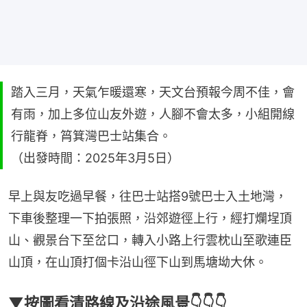
踏入三月，天氣乍暖還寒，天文台預報今周不佳，會
有雨，加上多位山友外遊，人腳不會太多，小組開線
行龍脊，筲箕灣巴士站集合。
（出發時間：2025年3月5日）
早上與友吃過早餐，往巴士站搭9號巴士入土地灣，
下車後整理一下拍張照，沿郊遊徑上行，經打爛埕頂
山、觀景台下至岔口，轉入小路上行雲枕山至歌連臣
山頂，在山頂打個卡沿山徑下山到馬塘坳大休。
▼按圖看清路線及沿途風景👇👇👇