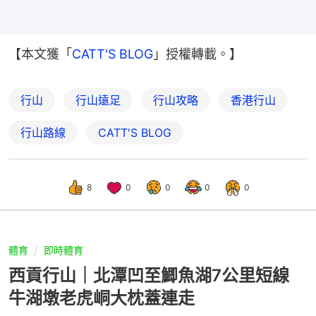
【本文獲「
CATT'S BLOG
」授權轉載。】
行山
行山遠足
行山攻略
香港行山
行山路線
CATT'S BLOG
8
0
0
0
0
體育
即時體育
西貢行山｜北潭凹至鯽魚湖7公里短線
牛湖墩老虎峒大枕蓋連走