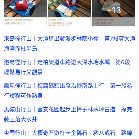
+
13
港島徑行山｜大潭道出發漫步林蔭小徑 第7段賞大潭
海灣赤柱半島
港島徑行山｜走柏架道車路遊大潭水塘水壩 第6段
輕鬆易行又靚景
鳳凰徑行山｜梅窩碼頭出發沿嶼南路上行 第一段易
行短程可作熱身
馬鞍山行山｜富安花園起步上梅子林茅坪古道 探完
藤王落大水井
屯門行山｜大欖奇石遊打卡企鵝石、豬八戒石 路線