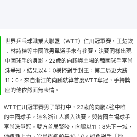
世界乒乓球職業大聯盟（WTT）仁川冠軍賽，王楚欽
﹑林詩棟等中國隊男單選手未有參賽，決賽同樣出現
中國球手的身影，22歲的向鵬與主場的韓國球手李尚
洙爭冠，結果以4：0橫掃對手封王，第二局更大勝
11：0。來自浙江的向鵬就算首度WTT奪冠，手持獎
座的他依然面無表情。
WTT仁川冠軍賽男子單打中，22歲的向鵬4強中唯一
的中國球手，這名浙江人殺入決賽，與韓國主場球手
李尚洙爭冠。雙方首局緊咬，向鵬以11：8先下一城，
他逐漸上力，次局遙遙領先10：0。避免對手「炒