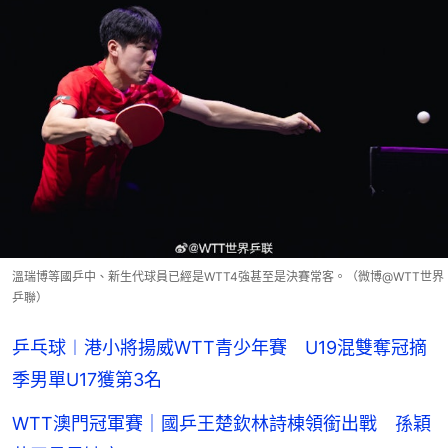
溫瑞博等國乒中、新生代球員已經是WTT4強甚至是決賽常客。（微博@WTT世界
乒聯）
乒乓球︱港小將揚威WTT青少年賽 U19混雙奪冠摘
季男單U17獲第3名
WTT澳門冠軍賽｜國乒王楚欽林詩棟領銜出戰 孫穎