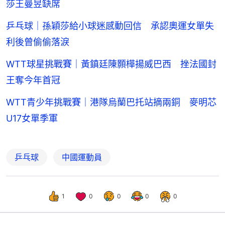
莎王曼昱缺席
乒乓球｜孫穎莎給小球迷感動回信 承認奧運女單失
利後曾偷偷落淚
WTT球星挑戰賽｜黃鎮廷陳顥樺揚威巴西 挫法國封
王奪今年首冠
WTT青少年挑戰賽｜港隊烏蘭巴托站摘兩銅 麥明芯
U17女單季軍
乒乓球
中國運動員
1
0
0
0
0