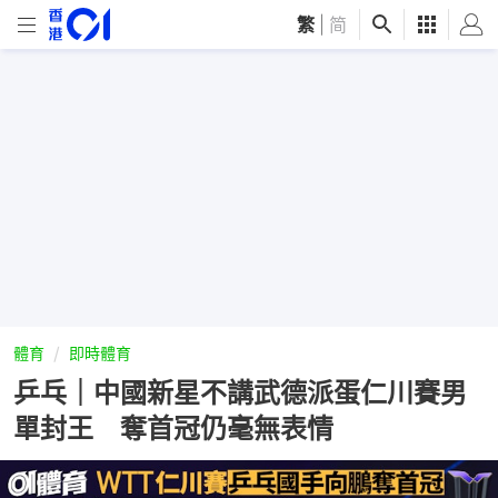
繁
|
简
體育
即時體育
乒乓｜中國新星不講武德派蛋仁川賽男
單封王 奪首冠仍毫無表情