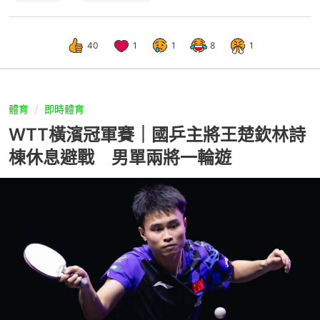
40
1
1
8
1
體育
即時體育
WTT橫濱冠軍賽｜國乒主將王楚欽林詩
棟休息避戰 男單兩將一輪遊