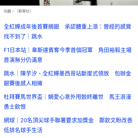
向鵬。（新華社）
全紅嬋成年後首賽摘銀 承認體重上漲：曾經的感覺
找不到了｜跳水
F1日本站｜韋斯達賓奪今季首個冠軍 角田裕毅主場
首演無分仍滿意
跳水｜陳芋汐、全紅嬋墨西哥站斷崖式領放 包辦金
銀賽後感人相擁
杜拜賽馬世界盃｜嫡愛心意外甩骹終離世 馬王浪漫
勇士飲恨
網球｜20名頂尖球手聯署要求加獎金 鄭欽文盼改善
低排名球手生活