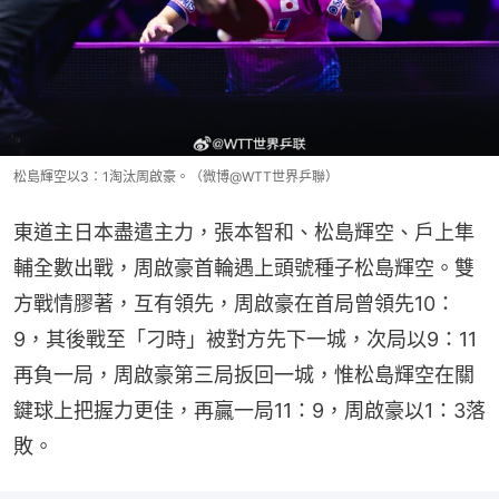
松島輝空以3：1淘汰周啟豪。（微博@WTT世界乒聯）
東道主日本盡遣主力，張本智和、松島輝空、戶上隼
輔全數出戰，周啟豪首輪遇上頭號種子松島輝空。雙
方戰情膠著，互有領先，周啟豪在首局曾領先10：
9，其後戰至「刁時」被對方先下一城，次局以9：11
再負一局，周啟豪第三局扳回一城，惟松島輝空在關
鍵球上把握力更佳，再贏一局11：9，周啟豪以1：3落
敗。