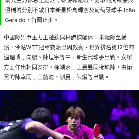
兩大主力休息王楚欽﹑林詩棟避戰，男單的周啟豪與
溫瑞博分別不敵日本新星松島輝空及葡萄牙球手João
Geraldo，首圈止步。
中國隊男單主力王楚欽與林詩棟輪休，未隨隊至橫
濱，今站WTT冠軍賽派出周啟豪、世界排名第12位的
溫瑞博﹑向鵬、陳垣宇等中、新生代球手出戰。女單
方面作出相同安排，孫穎莎﹑王曼昱同樣缺陣，由衛
冕的陳幸同﹑王藝迪、蒯曼﹑陳熠等出戰。