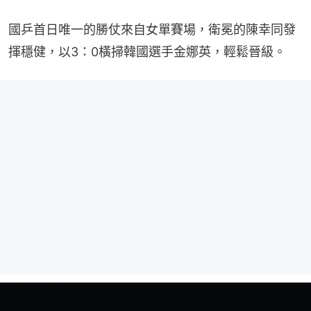
國乒首日唯一的勝仗來自女單賽場，衛冕的陳幸同發
揮穩健，以3：0橫掃韓國選手金娜英，輕鬆晉級。