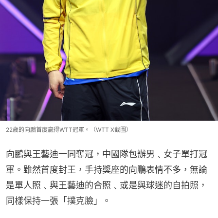
22歲的向鵬首度贏得WTT冠軍。（WTT X截圖）
向鵬與王藝迪一同奪冠，中國隊包辦男﹑女子單打冠
軍。雖然首度封王，手持獎座的向鵬表情不多，無論
是單人照﹑與王藝迪的合照﹑或是與球迷的自拍照，
同樣保持一張「撲克臉」。