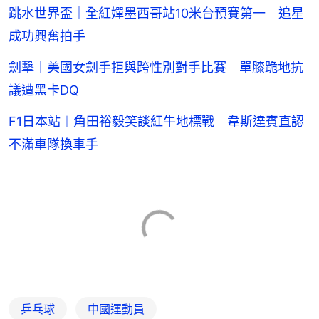
跳水世界盃｜全紅嬋墨西哥站10米台預賽第一 追星
成功興奮拍手
劍擊｜美國女劍手拒與跨性別對手比賽 單膝跪地抗
議遭黑卡DQ
F1日本站︱角田裕毅笑談紅牛地標戰 韋斯達賓直認
不滿車隊換車手
乒乓球
中國運動員