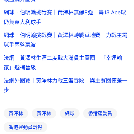
網球．伯明翰挑戰賽｜黃澤林無緣8強 轟13 Ace球
仍負意大利球手
網球．伯明翰挑戰賽｜黃澤林轉戰草地賽 力戰主場
球手兩盤贏波
法網｜黃澤林生涯二度戰大滿貫主賽圈 「幸運輸
家」遞補晉級
法網外圍賽｜黃澤林力戰三盤吞敗 與主賽圈僅差一
步
黃澤林
黃澤林
網球
香港運動員
香港運動員戰報