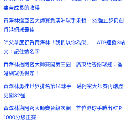
痛苦成長的收穫
黃澤林邁亞密大師賽負澳洲球手禾頓 32強止步仍創
香港網球最佳
師父拿度祝賀黃澤林「我們以你為榮」 ATP連發3帖
文：記住這名字
黃澤林邁阿密大師賽闖第三圈 廣東話答謝球迷：香
港網球係得㗎！
黃澤林勇挫世界排名第14球手 邁阿密大師賽再創歷
史闖32強
黃澤林邁阿密大師賽晉級次圈 首位港球手勝出ATP
1000分級正賽