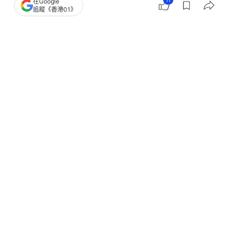
11
在Google
追蹤《香港01》
撰文：
趙子晉
出版：
2026-06-03 10:38
更新：
2026-06-03 11:04
職業生涯首戰法國網球公開賽主賽圈後，香港網球代
表黃澤林（Coleman Wong）世界排名再創新高，他