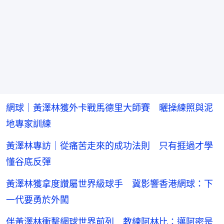
網球｜黃澤林獲外卡戰馬德里大師賽 曬操練照與泥
地專家訓練
黃澤林專訪｜從痛苦走來的成功法則 只有捱過才學
懂谷底反彈
黃澤林獲拿度讚屬世界級球手 冀影響香港網球：下
一代要勇於外闖
伴黃澤林衝擊網球世界前列 教練阿林比：邁阿密是