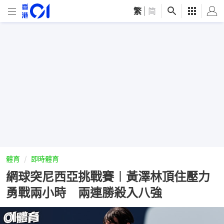
繁
|
简
體育
即時體育
網球突尼西亞挑戰賽︱黃澤林頂住壓力
勇戰兩小時 兩連勝殺入八強