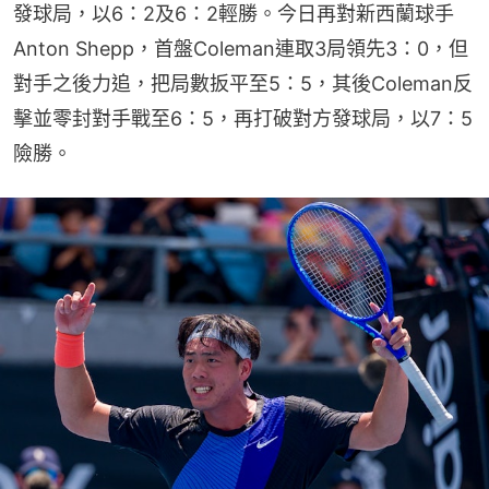
發球局，以6：2及6：2輕勝。今日再對新西蘭球手
Anton Shepp，首盤Coleman連取3局領先3：0，但
對手之後力追，把局數扳平至5：5，其後Coleman反
擊並零封對手戰至6：5，再打破對方發球局，以7：5
險勝。