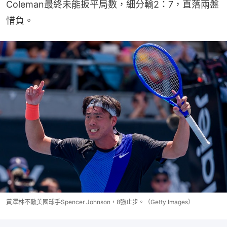
Coleman最終未能扳平局數，細分輸2：7，直落兩盤
惜負。
黃澤林不敵美國球手Spencer Johnson，8強止步。（Getty Images）