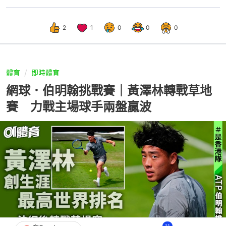
2
1
0
0
0
體育
即時體育
網球．伯明翰挑戰賽｜黃澤林轉戰草地
賽 力戰主場球手兩盤贏波