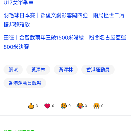
U17女單季軍
羽毛球日本賽｜鄧俊文謝影雪闖四強 兩局挫世二蔣
振邦魏雅欣
田徑｜金智武兩年三破1500米港績 盼闖名古屋亞運
800米決賽
網球
黃澤林
黃澤林
香港運動員
香港運動員戰報
3
0
0
0
0