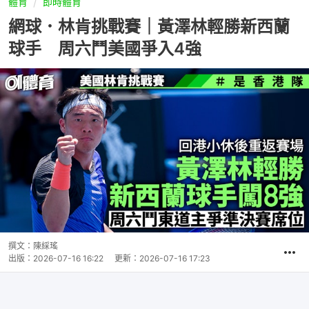
體育
即時體育
網球．林肯挑戰賽｜黃澤林輕勝新西蘭
球手 周六鬥美國爭入4強
撰文：
陳綵瑤
出版：
2026-07-16 16:22
更新：
2026-07-16 17:23