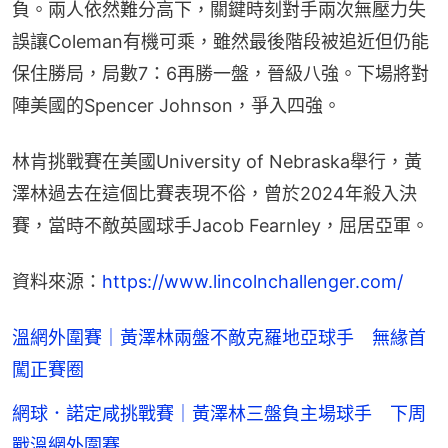
負。兩人依然難分高下，關鍵時刻對手兩次無壓力失
誤讓Coleman有機可乘，雖然最後階段被追近但仍能
保住勝局，局數7：6再勝一盤，晉級八強。下場將對
陣美國的Spencer Johnson，爭入四強。
林肯挑戰賽在美國​University of Nebraska舉行，黃
澤林過去在這個比賽表現不俗，曾於2024年殺入決
賽，當時不敵英國球手Jacob Fearnley，屈居亞軍。
資料來源：
https://www.lincolnchallenger.com/
溫網外圍賽｜黃澤林兩盤不敵克羅地亞球手 無緣首
闖正賽圈
網球．諾定咸挑戰賽｜黃澤林三盤負主場球手 下周
戰溫網外圍賽