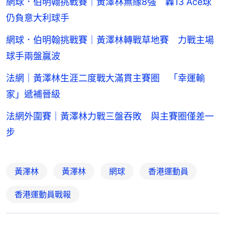
網球．伯明翰挑戰賽｜黃澤林無緣8強 轟13 Ace球
仍負意大利球手
網球．伯明翰挑戰賽｜黃澤林轉戰草地賽 力戰主場
球手兩盤贏波
法網｜黃澤林生涯二度戰大滿貫主賽圈 「幸運輸
家」遞補晉級
法網外圍賽｜黃澤林力戰三盤吞敗 與主賽圈僅差一
步
黃澤林
黃澤林
網球
香港運動員
香港運動員戰報