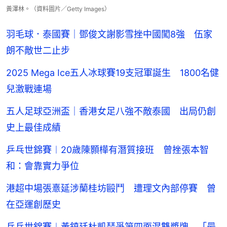
黃澤林。（資料圖片／Getty Images）
羽毛球．泰國賽｜鄧俊文謝影雪挫中國闖8強 伍家
朗不敵世二止步
2025 Mega Ice五人冰球賽19支冠軍誕生 1800名健
兒激戰連場
五人足球亞洲盃｜香港女足八強不敵泰國 出局仍創
史上最佳成績
乒乓世錦賽︱20歲陳顥樺有潛質接班 曾挫張本智
和：會靠實力爭位
港超中場張憙延涉蘭桂坊毆鬥 遭理文內部停賽 曾
在亞運創歷史
乒乓世錦賽︱黃鎮廷杜凱琹爭第四面混雙獎牌 「最