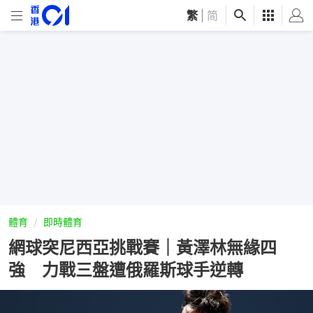
繁
|
简
體育
即時體育
網球突尼西亞挑戰賽｜黃澤林無緣四
強 力戰三盤遭俄羅斯球手逆轉