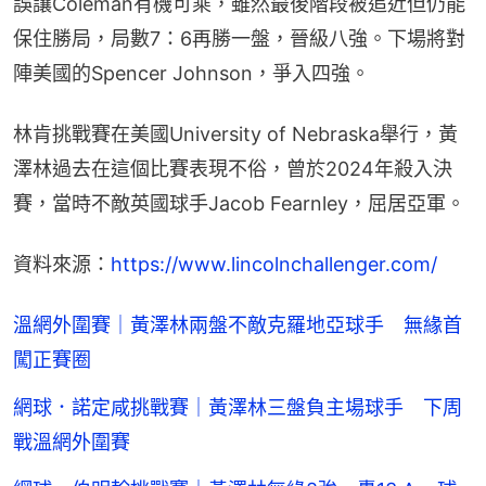
誤讓Coleman有機可乘，雖然最後階段被追近但仍能
保住勝局，局數7：6再勝一盤，晉級八強。下場將對
陣美國的Spencer Johnson，爭入四強。
林肯挑戰賽在美國​University of Nebraska舉行，黃
澤林過去在這個比賽表現不俗，曾於2024年殺入決
賽，當時不敵英國球手Jacob Fearnley，屈居亞軍。
資料來源：
https://www.lincolnchallenger.com/
溫網外圍賽｜黃澤林兩盤不敵克羅地亞球手 無緣首
闖正賽圈
網球．諾定咸挑戰賽｜黃澤林三盤負主場球手 下周
戰溫網外圍賽