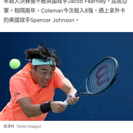
年殺入決賽後不敵英國球手Jacob Fearnley，屈居亞
軍。相隔兩年，Coleman今次殺入8強，遇上拿外卡
的美國球手Spencer Johnson。
黃澤林（Getty Images）