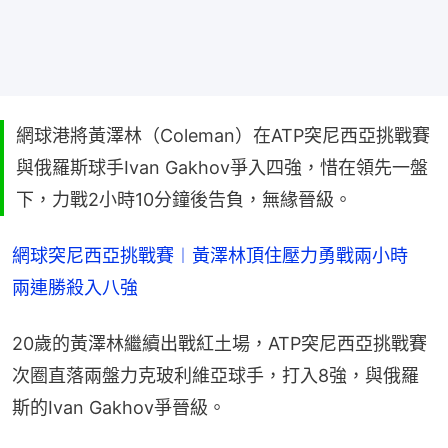
網球港將黃澤林（Coleman）在ATP突尼西亞挑戰賽
與俄羅斯球手Ivan Gakhov爭入四強，惜在領先一盤
下，力戰2小時10分鐘後告負，無緣晉級。
網球突尼西亞挑戰賽︱黃澤林頂住壓力勇戰兩小時　
兩連勝殺入八強
20歲的黃澤林繼續出戰紅土場，ATP突尼西亞挑戰賽
次圈直落兩盤力克玻利維亞球手，打入8強，與俄羅
斯的Ivan Gakhov爭晉級。