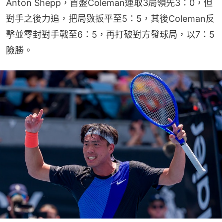
Anton Shepp，首盤Coleman連取3局領先3：0，但
對手之後力追，把局數扳平至5：5，其後Coleman反
擊並零封對手戰至6：5，再打破對方發球局，以7：5
險勝。