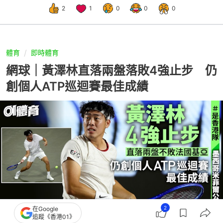
2
1
0
0
0
體育
即時體育
網球｜黃澤林直落兩盤落敗4強止步 仍
創個人ATP巡迴賽最佳成績
2
在Google
追蹤《香港01》