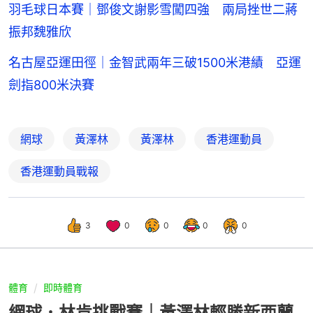
羽毛球日本賽｜鄧俊文謝影雪闖四強 兩局挫世二蔣
振邦魏雅欣
名古屋亞運田徑｜金智武兩年三破1500米港績 亞運
劍指800米決賽
網球
黃澤林
黃澤林
香港運動員
香港運動員戰報
3
0
0
0
0
體育
即時體育
網球．林肯挑戰賽｜黃澤林輕勝新西蘭