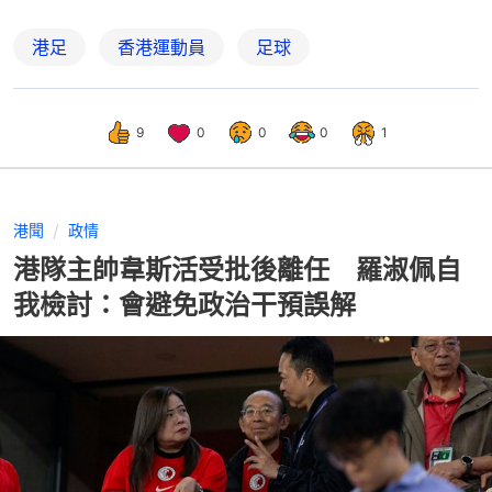
港足
香港運動員
足球
9
0
0
0
1
港聞
政情
港隊主帥韋斯活受批後離任 羅淑佩自
我檢討：會避免政治干預誤解