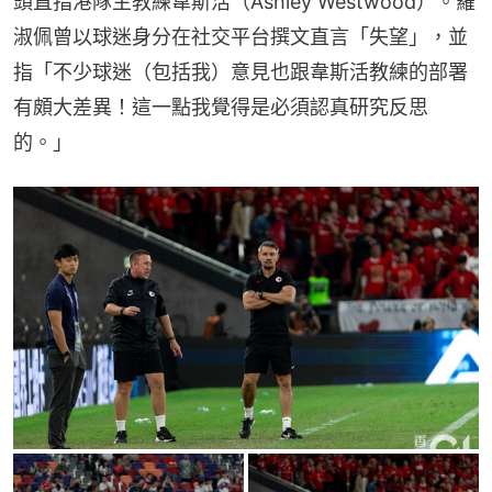
頭直指港隊主教練韋斯活（Ashley Westwood）。羅
淑佩曾以球迷身分在社交平台撰文直言「失望」，並
指「不少球迷（包括我）意見也跟韋斯活教練的部署
有頗大差異！這一點我覺得是必須認真研究反思
的。」