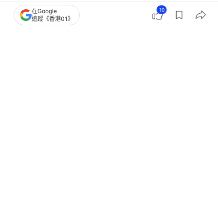
10
體育
即時體育
在Google
追蹤《香港01》
韋斯活離任｜貫徹搶口留下十大金句
Westwood Out、球迷唔識波
撰文：
陳智深
出版：
2025-11-24 19:59
更新：
2025-11-24 21:22