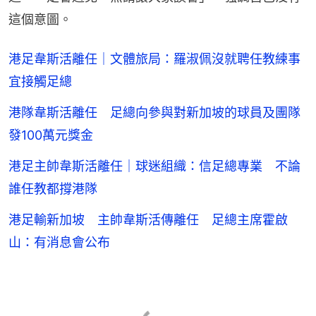
這個意圖。
港足韋斯活離任｜文體旅局：羅淑佩沒就聘任教練事
宜接觸足總
港隊韋斯活離任 足總向參與對新加坡的球員及團隊
發100萬元獎金
港足主帥韋斯活離任｜球迷組織：信足總專業 不論
誰任教都撐港隊
港足輸新加坡 主帥韋斯活傳離任 足總主席霍啟
山：有消息會公布