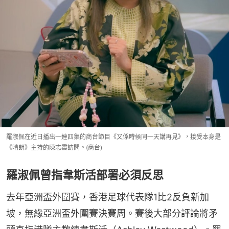
羅淑佩在近日播出一連四集的商台節目《又係時候同一天講再見》，接受本身是
《晴朗》主持的陳志雲訪問。(商台)
羅淑佩曾指韋斯活部署必須反思
去年亞洲盃外圍賽，香港足球代表隊1比2反負新加
坡，無緣亞洲盃外圍賽決賽周。賽後大部分評論將矛