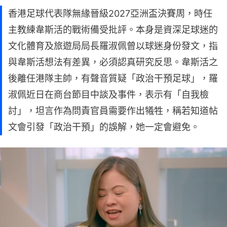
香港足球代表隊無緣晉級2027亞洲盃決賽周，時任
主教練韋斯活的戰術備受批評。本身是資深足球迷的
文化體育及旅遊局局長羅淑佩曾以球迷身份發文，指
與韋斯活想法有差異，必須認真研究反思。韋斯活之
後離任港隊主帥，有聲音質疑「政治干預足球」，羅
淑佩近日在商台節目中談及事件，表示有「自我檢
討」，坦言作為問責官員需要作出犧牲，稱若知道帖
文會引發「政治干預」的誤解，她一定會避免。