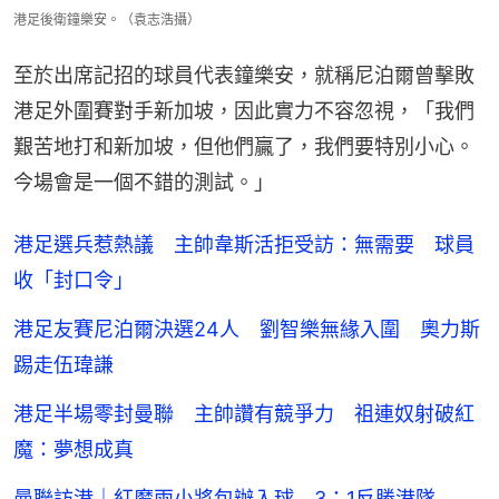
港足後衛鐘樂安。（袁志浩攝）
至於出席記招的球員代表鐘樂安，就稱尼泊爾曾擊敗
港足外圍賽對手新加坡，因此實力不容忽視，「我們
艱苦地打和新加坡，但他們贏了，我們要特別小心。
今場會是一個不錯的測試。」
港足選兵惹熱議 主帥韋斯活拒受訪：無需要 球員
收「封口令」
港足友賽尼泊爾決選24人 劉智樂無緣入圍 奧力斯
踢走伍瑋謙
港足半場零封曼聯 主帥讚有競爭力 祖連奴射破紅
魔：夢想成真
曼聯訪港｜紅魔兩小將包辦入球 3：1反勝港隊