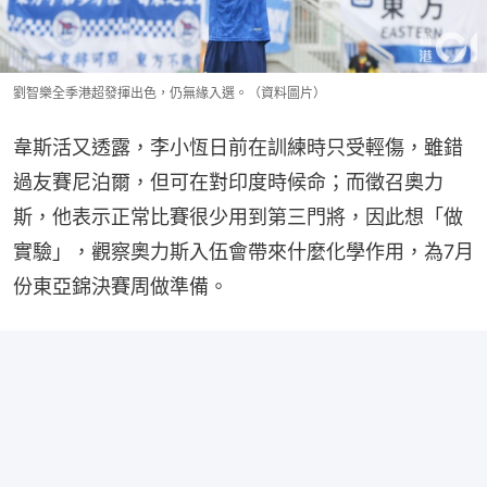
劉智樂全季港超發揮出色，仍無緣入選。（資料圖片）
韋斯活又透露，李小恆日前在訓練時只受輕傷，雖錯
過友賽尼泊爾，但可在對印度時候命；而徵召奧力
斯，他表示正常比賽很少用到第三門將，因此想「做
實驗」，觀察奧力斯入伍會帶來什麼化學作用，為7月
份東亞錦決賽周做準備。