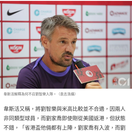
韋斯活解釋為何不召劉智樂入隊。（袁志浩攝）
韋斯活又稱，將劉智樂與米高比較並不合適，因兩人
非同類型球員，而劉家喬即使剛從美國返港，但狀態
不錯，「省港盃他倆都有上陣，劉家喬有入波，而劉