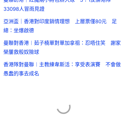
33098人冒雨見證
亞洲盃｜香港對印度銷情理想 上層票僅80元 足
總：坐爆啟德
曼聯對香港︱茹子楠單對單加拿祖：忍唔住笑 謝家
榮屢救般奴險球
香港隊對曼聯︱主教練韋斯活：享受表演賽 不會做
愚蠢的事去成名