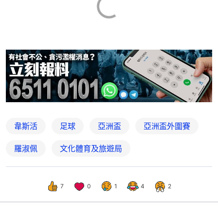
韋斯活
足球
亞洲盃
亞洲盃外圍賽
羅淑佩
文化體育及旅遊局
7
0
1
4
2