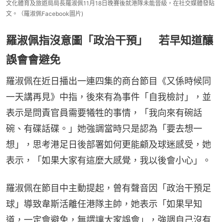
文化體育及旅遊局局長羅淑佩11月18日晚賽後就港隊未能晉級，在社交媒體發貼
文。（羅淑佩Facebook圖片)
羅淑佩指沒意圖「政治干預」 若早知道釀
誤會會避免
羅淑佩在近日播出一連四集的商台節目《又係時候同
一天講再見》中指，後來有為事件「自我檢討」，並
表示是問責官員需要犧牲的事情，「我向來有碗話
碗、有碟話碟。」她強調當時只是認為「要去想一
想」，思考港足日後部署如何更能顧及球迷感受，她
表示，「如果大家有這麼大感覺，我以後會小心」。
羅淑佩在節目中主動提起，曾有聲音因「政治干預足
球」導致韋斯活離任港隊主帥，她表示「如果早知
道，一定會避免，無謂讓大家誤會」，強調自己沒有