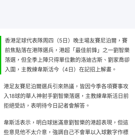
香港足球代表隊周四（5日）晚主場友賽尼泊爾，賽
前焦點落在港隊選兵，港超「最佳前鋒」之一劉智樂
落選，但全季上陣只得單位數的洛迪古斯、劉家喬卻
入圍，主教練韋斯活今（4日）在記招上解畫。
港足友賽尼泊爾選兵引來熱議，皆因今季各項賽事攻
入18球的華人神射手劉智樂落選，主教練韋斯活日前
拒絕受訪，表明待今日記者會解答。
韋斯活表示，明白球迷滿意劉智樂的港超表現，但這
些意見他不太介意，強調自己不會單以入球數字作標