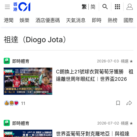
繁
|
简
港聞
娛樂
酒店優惠碼
天氣消息
即時
熱榜
國際
祖達（Diogo Jota）
即時體育
2026-07-03
精選 ★
C朗換上21號球衣賀葡萄牙獲勝 祖
達離世周年眼紅紅︱世界盃2026
11
即時體育
2026-07-02
精選 ★
世界盃葡萄牙對克羅地亞｜與祖達