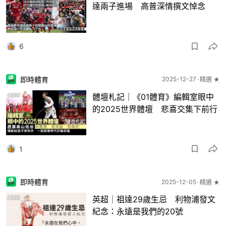
達兩子進場 高普深情撰文悼念
6
即時體育
2025-12-27
精選 ★
體壇札記｜《01體育》編輯室眼中
的2025世界體壇 悲喜交集下前行
1
即時體育
2025-12-05
精選 ★
英超｜祖達29歲生忌 利物浦發文
紀念：永遠是我們的20號