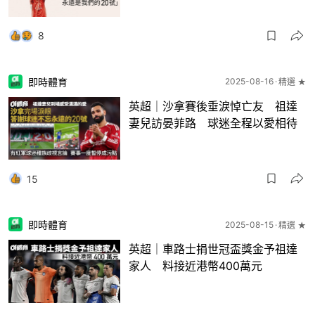
8
即時體育
2025-08-16
精選 ★
英超｜沙拿賽後垂淚悼亡友 祖達
妻兒訪晏菲路 球迷全程以愛相待
15
即時體育
2025-08-15
精選 ★
英超｜車路士捐世冠盃獎金予祖達
家人 料接近港幣400萬元