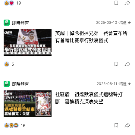
19
即時體育
2025-08-13
精選 ★
英超｜悼念祖達兄弟 賽會宣布所
有首輪比賽舉行默哀儀式
5
即時體育
2025-08-11
精選 ★
社區盾｜祖達默哀儀式遭噓聲打
斷 雲迪積克深表失望
16