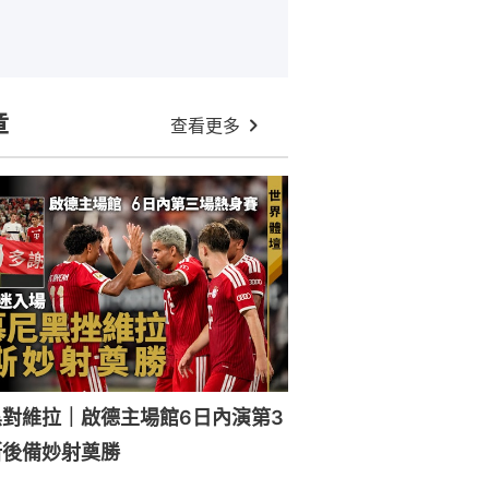
章
查看更多
對維拉｜啟德主場館6日內演第3
斯後備妙射奠勝