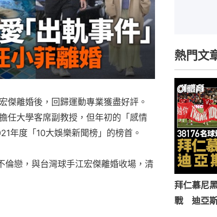
熱門文
宏傑離婚後，回歸運動專業獲盡好評。
擔任大學客席副教授，但年初的「感情
021年度「10大娛樂新聞榜」的榜首。
不倫戀，與台灣球手江宏傑離婚收場，清
拜仁慕尼黑
戰 迪亞