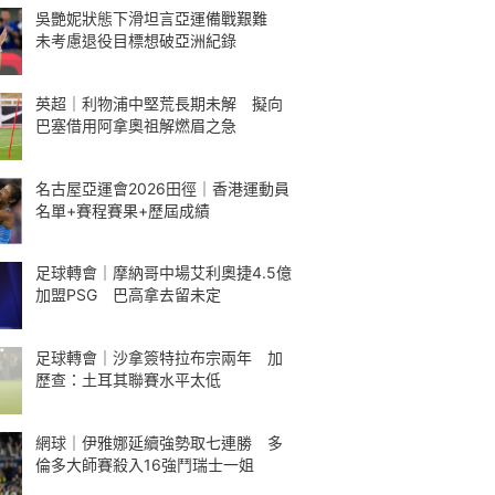
吳艷妮狀態下滑坦言亞運備戰艱難
未考慮退役目標想破亞洲紀錄
英超｜利物浦中堅荒長期未解 擬向
巴塞借用阿拿奧祖解燃眉之急
名古屋亞運會2026田徑｜香港運動員
名單+賽程賽果+歷屆成績
足球轉會｜摩納哥中場艾利奧捷4.5億
加盟PSG 巴高拿去留未定
足球轉會｜沙拿簽特拉布宗兩年 加
歷查：土耳其聯賽水平太低
網球｜伊雅娜延續強勢取七連勝 多
倫多大師賽殺入16強鬥瑞士一姐