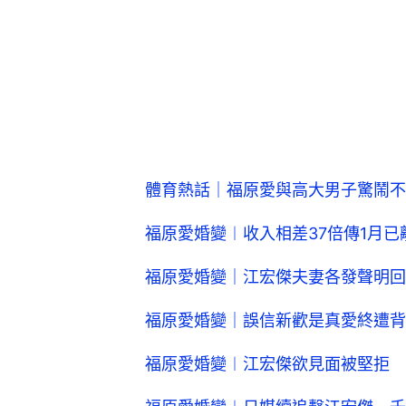
體育熱話｜福原愛與高大男子驚鬧不
福原愛婚變︱收入相差37倍傳1月
福原愛婚變｜江宏傑夫妻各發聲明回
福原愛婚變｜誤信新歡是真愛終遭背
福原愛婚變︱江宏傑欲見面被堅拒 