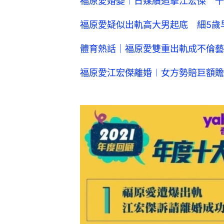
福原愛婚變︱日媒續追擊江宏傑 千
福原愛疑似出軌高大男起底 細5歲
體育熱話｜福原愛雙重出軌成不倫藝
福原愛江宏傑離婚︱女方勢賠巨額贍