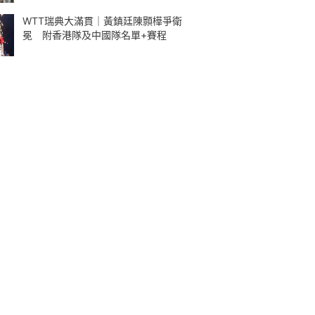
WTT瑞典大滿貫｜黃鎮廷陳顥樺爭衛
冕 附香港隊及中國隊名單+賽程