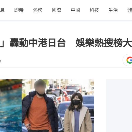
息
即時
熱榜
國際
中國
科技
生活
體
」轟動中港日台 娛樂熱搜榜大
9