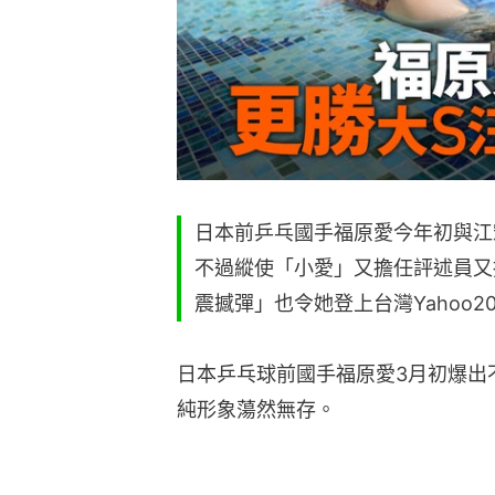
日本前乒乓國手福原愛今年初與江
不過縱使「小愛」又擔任評述員又
震撼彈」也令她登上台灣Yahoo2
日本乒乓球前國手福原愛3月初爆出
純形象蕩然無存。