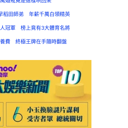
萬婚戒竟是這樣哄回來
早稻田師弟 年薪千萬白領精英
人冠軍 榜上竟有3大體育名將
養費 終極王牌在手隨時翻盤