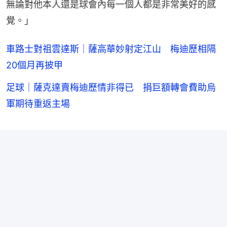
無論對他本人還是球會內每一個人都是非常美好的感
覺。」
車路士對祖雲達斯｜薩高華妙射定江山 梅迪歷相隔
20個月再披甲
足球｜薩克達賣梅迪歷情非得已 捐巨額轉會費助烏
軍期待重返主場