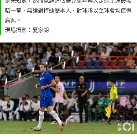
是未知數，然而見證這個烏克蘭年輕人走過生涯最黑
暗一章，無論對梅迪歷本人、對球隊以至球會均值得
高興。
現場攝影：夏家朗