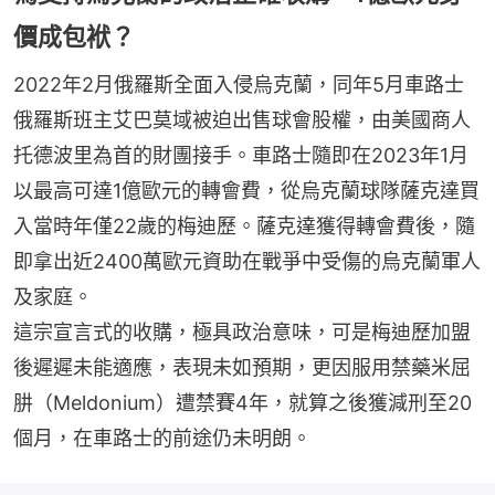
價成包袱？
2022年2月俄羅斯全面入侵烏克蘭，同年5月車路士
俄羅斯班主艾巴莫域被迫出售球會股權，由美國商人
托德波里為首的財團接手。車路士隨即在2023年1月
以最高可達1億歐元的轉會費，從烏克蘭球隊薩克達買
入當時年僅22歲的梅迪歷。薩克達獲得轉會費後，隨
即拿出近2400萬歐元資助在戰爭中受傷的烏克蘭軍人
及家庭。
這宗宣言式的收購，極具政治意味，可是梅迪歷加盟
後遲遲未能適應，表現未如預期，更因服用禁藥米屈
肼（Meldonium）遭禁賽4年，就算之後獲減刑至20
個月，在車路士的前途仍未明朗。