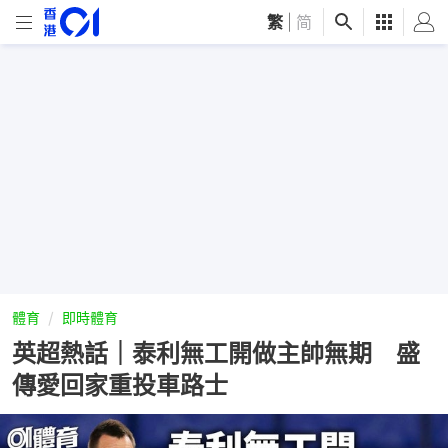
繁
|
简
體育
即時體育
英超熱話｜泰利無工開做主帥無期 盛
傳愛回家重投車路士