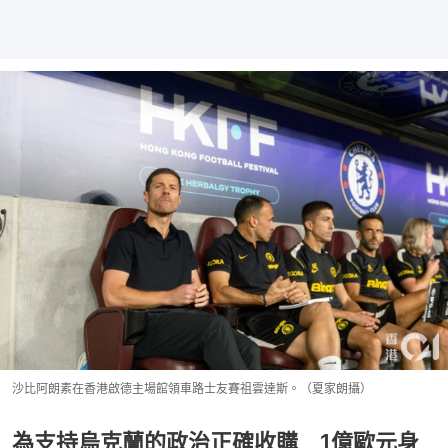
沙比阿朗素在香港啟德主場館領車路士友賽祖雲達斯。（夏家朗攝）
為支持烏克蘭的政治正確收購 1億歐元身