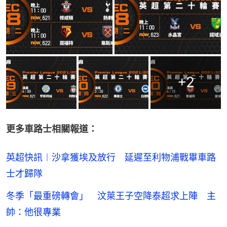
+
2
更多車路士相關報道：
英超快訊︱沙拿獲埃及放行 延遲至利物浦戰畢車路
士才歸隊
冬季「最重磅轉會」 汶萊王子空降泰超求上陣 主
帥：他很專業