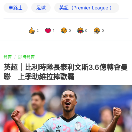
車路士
足球
英超（Premier League ）
2
1
0
0
0
體育
即時體育
英超｜比利時隊長泰利文斯3.6億轉會曼
聯 上季助維拉捧歐霸