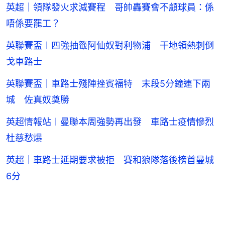
英超｜領隊發火求減賽程 哥帥轟賽會不顧球員：係
唔係要罷工？
英聯賽盃︱四強抽籤阿仙奴對利物浦 干地領熱刺倒
戈車路士
英聯賽盃｜車路士殘陣挫賓福特 末段5分鐘連下兩
城 佐真奴奠勝
英超情報站︱曼聯本周強勢再出發 車路士疫情慘烈
杜慈愁爆
英超｜車路士延期要求被拒 賽和狼隊落後榜首曼城
6分