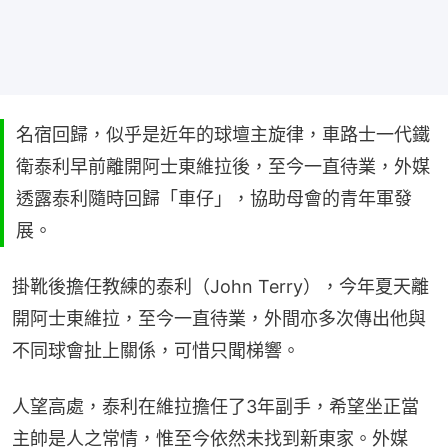
名宿回歸，似乎是近年的球壇主旋律，車路士一代鐵
衛泰利早前離開阿士東維拉後，至今一直待業，外媒
透露泰利隨時回歸「車仔」，協助母會的青年軍發
展。
掛靴後擔任教練的泰利（John Terry），今年夏天離
開阿士東維拉，至今一直待業，外間亦多次傳出他與
不同球會扯上關係，可惜只聞梯響。
人望高處，泰利在維拉擔任了3年副手，希望坐正當
主帥是人之常情，惟至今依然未找到新東家。外媒