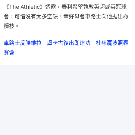
《The Athletic》透露，泰利希望執教英超或英冠球
會，可惜沒有太多空缺，幸好母會車路士向他拋出橄
欖枝。
車路士反勝維拉　盧卡古復出即建功　杜慈贏波照轟
賽會