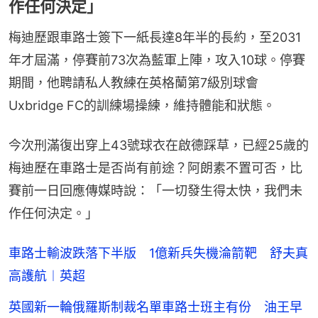
作任何決定」
梅迪歷跟車路士簽下一紙長達8年半的長約，至2031
年才屆滿，停賽前73次為藍軍上陣，攻入10球。停賽
期間，他聘請私人教練在英格蘭第7級別球會
Uxbridge FC的訓練場操練，維持體能和狀態。
今次刑滿復出穿上43號球衣在啟德踩草，已經25歲的
梅迪歷在車路士是否尚有前途？阿朗素不置可否，比
賽前一日回應傳媒時說：「一切發生得太快，我們未
作任何決定。」
車路士輸波跌落下半版 1億新兵失機淪箭靶 舒夫真
高護航︱英超
英國新一輪俄羅斯制裁名單車路士班主有份 油王早