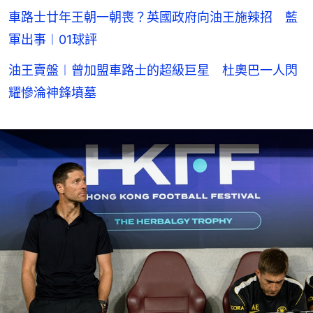
車路士廿年王朝一朝喪？英國政府向油王施辣招 藍
軍出事︱01球評
油王賣盤︱曾加盟車路士的超級巨星 杜奧巴一人閃
耀慘淪神鋒墳墓