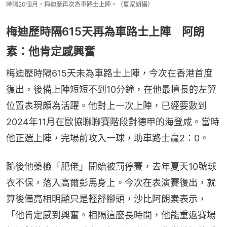
時隔20個月，梅迪歷再次為車路士上陣。（夏家朗攝）
梅迪歷時隔615天再為車路士上陣 阿朗
素：他肯定感興奮
梅迪歷時隔615天未為車路士上陣，今次在香港首度
復出，後備上陣短短不到10分鐘，在他最擅長的左翼
位置表現頗為活躍。他對上一次上陣，已經要數到
2024年11月在歐協聯聯賽階段對德甲的海登咸。當時
他正選上陣，完場前攻入一球，助車路士贏2：0。
隨後他藥檢「肥佬」開始被罰停賽，去年夏天10號球
衣不保，落入高爾彭馬身上。今次在表演賽復出，就
算後備亮相明顯只是輕舒腳頭，沙比阿朗素表示，
「他肯定感到興奮。相隔這麼長時間，他能重返賽場