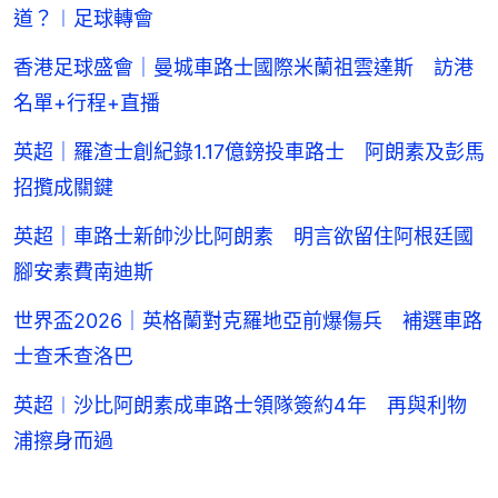
道？︱足球轉會
香港足球盛會｜曼城車路士國際米蘭祖雲達斯 訪港
名單+行程+直播
英超｜羅渣士創紀錄1.17億鎊投車路士 阿朗素及彭馬
招攬成關鍵
英超｜車路士新帥沙比阿朗素 明言欲留住阿根廷國
腳安素費南迪斯
世界盃2026｜英格蘭對克羅地亞前爆傷兵 補選車路
士查禾查洛巴
英超︱沙比阿朗素成車路士領隊簽約4年 再與利物
浦擦身而過