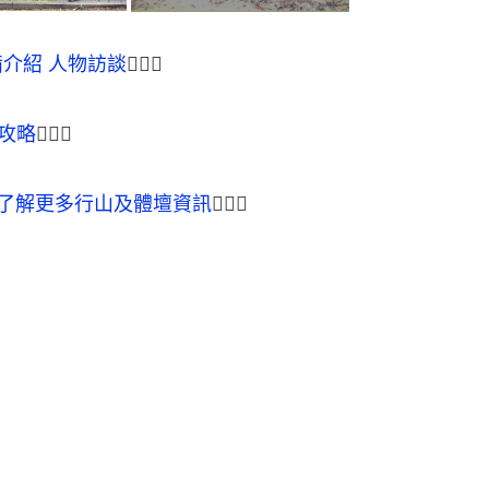
備介紹 人物訪談
🏃🏾‍♀
攻略
🏃🏾‍♀
道，了解更多行山及體壇資訊
🏃🏾‍♀