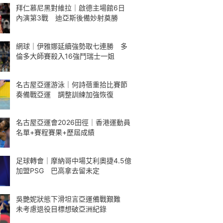
拜仁慕尼黑對維拉｜啟德主場館6日
內演第3戰 迪亞斯後備妙射奠勝
網球｜伊雅娜延續強勢取七連勝 多
倫多大師賽殺入16強鬥瑞士一姐
名古屋亞運游泳｜何詩蓓重拾比賽節
奏備戰亞運 調整訓練加強恢復
名古屋亞運會2026田徑｜香港運動員
名單+賽程賽果+歷屆成績
足球轉會｜摩納哥中場艾利奧捷4.5億
加盟PSG 巴高拿去留未定
吳艷妮狀態下滑坦言亞運備戰艱難
未考慮退役目標想破亞洲紀錄