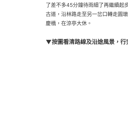
了差不多45分鐘待雨細了再繼續起
古道，沿林路走至另一岔口轉走圓墩
慶橋，在涼亭大休。
▼按圖看清路線及沿途風景，行完沉