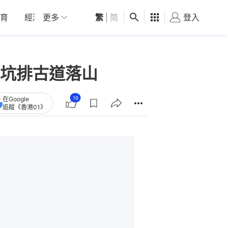
育
經濟
更多
01深圳
繁
觀點
|
简
健康
好食玩飛
登入
女
坑排古道落山
16
在Google
追蹤《香港01》