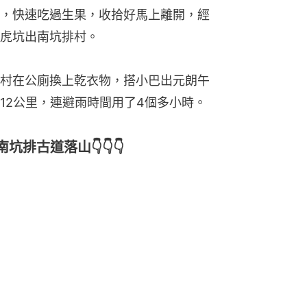
，快速吃過生果，收拾好馬上離開，經
虎坑出南坑排村。
村在公廁換上乾衣物，搭小巴出元朗午
12公里，連避雨時間用了4個多小時。
排古道落山👇👇👇