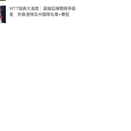
WTT瑞典大滿貫｜黃鎮廷陳顥樺爭衛
冕 附香港隊及中國隊名單+賽程