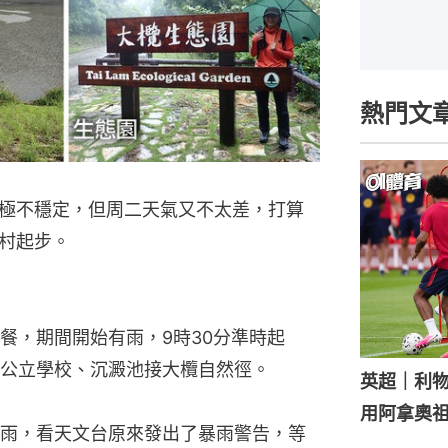
熱門文
極不穩定，但周二天氣又不太差，打算
村起步。
餐，期間開始有雨，9時30分準時起
公立學校、沉澱池接大欖自然徑。
英超｜利
用阿拿奧
雨，看天文台原來發出了暴雨警告，等