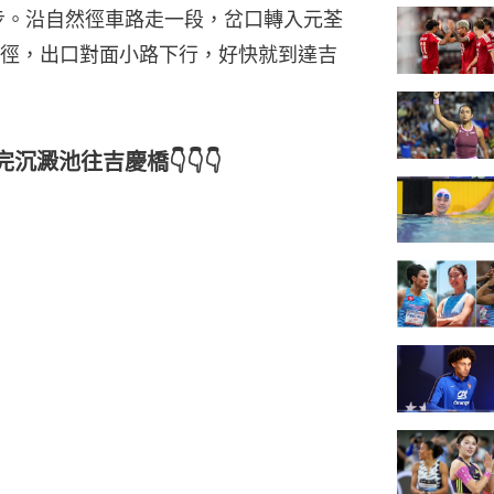
步。沿自然徑車路走一段，岔口轉入元荃
徑，出口對面小路下行，好快就到達吉
澱池往吉慶橋👇👇👇