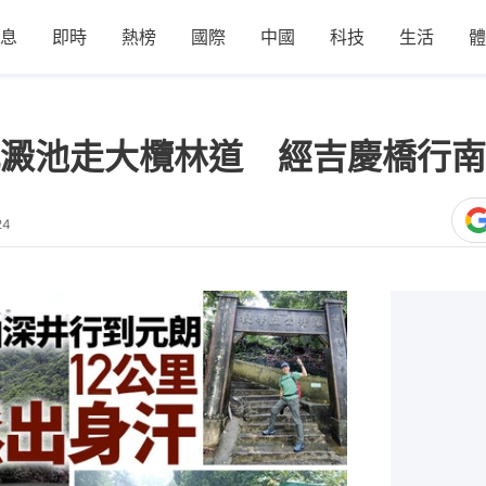
息
即時
熱榜
國際
中國
科技
生活
體
澱池走大欖林道 經吉慶橋行南
24