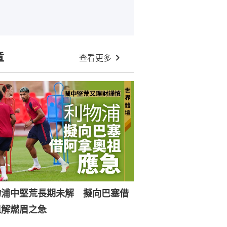
章
查看更多
物浦中堅荒長期未解 擬向巴塞借
祖解燃眉之急