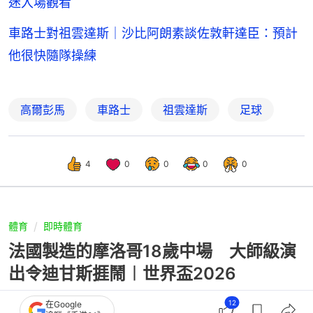
迷入場觀看
車路士對祖雲達斯｜沙比阿朗素談佐敦軒達臣：預計
他很快隨隊操練
高爾彭馬
車路士
祖雲達斯
足球
4
0
0
0
0
體育
即時體育
法國製造的摩洛哥18歲中場 大師級演
出令迪甘斯捱鬧︱世界盃2026
12
在Google