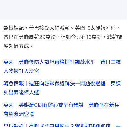
為投祖記，普巴接受大幅減薪。英國《太陽報》稱，
普巴在曼聯周薪29萬鎊，但如今只有13萬鎊，減薪幅
度超過五成。
英超｜曼聯後防大讚坦赫格提升訓練水平 昔日二號
人物被打入冷宮
轉會情報｜迪莊向曼聯保證解決一問題後過檔 英媒
列出兩後備人選
英超｜英媒爆C朗有離心或早有預謀 曼聯潛在新兵
有望澳洲登場
足球熱話｜曼聯成普巴黑歷史？獲祖記球迷迎接 一