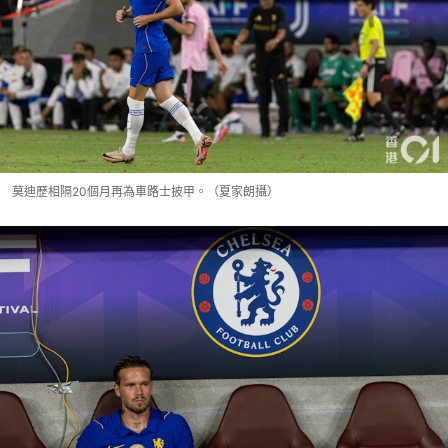
莫迪歷相隔20個月再為車路士披甲。（夏家朗攝）