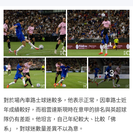
+
3
對於場內車路士球迷較多，他表示正常，因車路士近
年成績較好，而祖雲達斯現時在意甲的排名與英超球
隊仍有差距。他坦言，自己年紀較大、比較「佛
系」，對球迷數量差異不以為意。