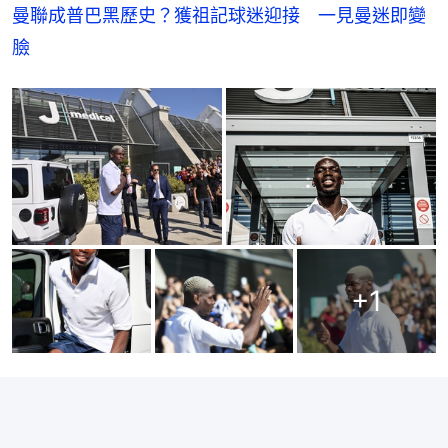
曼聯成普巴黑歷史？獲祖記球迷迎接　一見曼迷即變
臉
+
1