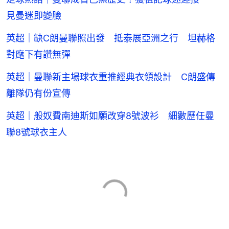
見曼迷即變臉
英超｜缺C朗曼聯照出發 抵泰展亞洲之行 坦赫格
對麾下有讚無彈
英超｜曼聯新主場球衣重推經典衣領設計 C朗盛傳
離隊仍有份宣傳
英超｜般奴費南迪斯如願改穿8號波衫 細數歷任曼
聯8號球衣主人