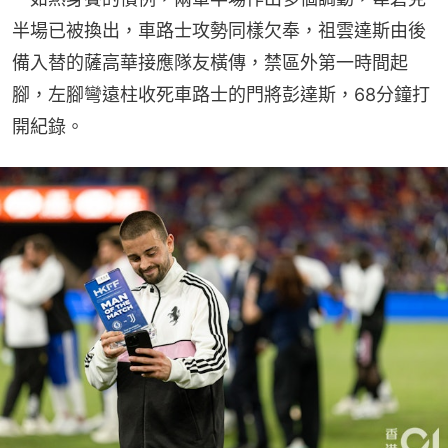
半場已被換出，車路士攻勢同樣欠奉，祖雲達斯由後
備入替的薩高華接應隊友橫傳，禁區外第一時間起
腳，左腳彎遠柱收死車路士的門將彭達斯，68分鐘打
開紀錄。