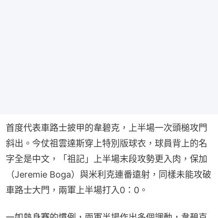
首度代表車路士披甲的韋碧克，上半場一次頭槌攻門
斜出。今仗祖雲達斯穿上特別版球衣，球員背上的名
字全是中文，「祖記」上半場末段攻勢更入肉，保加
（Jeremie Boga）與米利克連番遠射，同樣未能攻破
車路士大門，兩軍上半場打入0：0。
一如熱身賽的慣例，兩軍半場作出多個調動，韋碧克