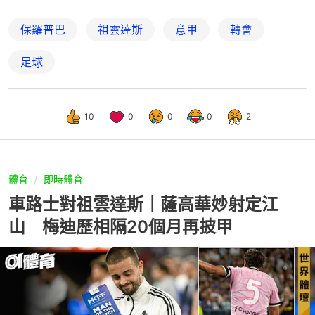
保羅普巴
祖雲達斯
意甲
轉會
足球
10
0
0
0
2
體育
即時體育
車路士對祖雲達斯｜薩高華妙射定江
山 梅迪歷相隔20個月再披甲