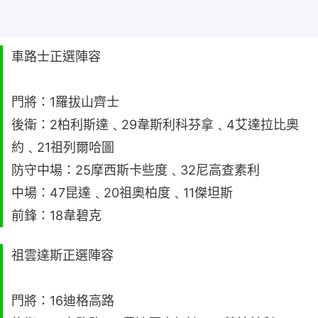
車路士正選陣容
門將：1羅拔山齊士
後衛：2柏利斯達﹑29韋斯利科芬拿﹑4艾達拉比奧
約﹑21祖列爾哈圖
防守中場：25摩西斯卡些度﹑32尼高查素利
中場：47昆達﹑20祖奧柏度﹑11傑坦斯
前鋒：18韋碧克
祖雲達斯正選陣容
門將：16迪格高路