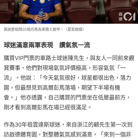
莫迪歷相隔20個月再為車路士披甲。（夏家朗攝）
球迷滿意兩軍表現 讚氣氛一流
購買VIP門票的車路士球迷陳先生，與友人一同前來觀
賞賽事，他們對現場氣氛評價極高，形容氣氛「一
流」。他說：「今天氣氛很好，球星都很出色，落力
踢，但最想見到高爾彭馬落場，期望下半場有機
會。」他亦透露，自己購買的門票坐在低層最前方，
剛才看到高爾彭馬在場已經很滿足。
作為30年祖雲達斯球迷，來自浙江的顧先生第一次到
訪啟德體育園，對整體氣氛感到滿意，「來到一個非