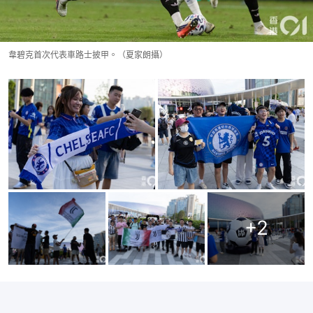
韋碧克首次代表車路士披甲。（夏家朗攝）
+
2