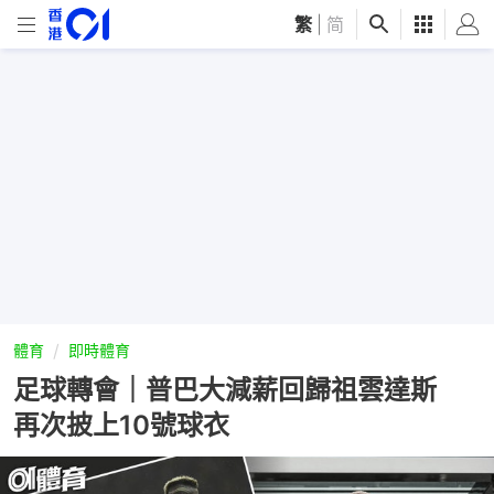
繁
|
简
體育
即時體育
足球轉會｜普巴大減薪回歸祖雲達斯
再次披上10號球衣