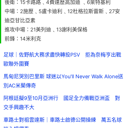
後衛：15卡路路﹑4費達歷高加迪 ﹑6萊特基利
中場：2施歷﹑5盧卡迪利﹑12杜格拉斯雷斯﹑27安
迪亞甘比亞素
進攻中場：21美列迪﹑13謝利美保格
前鋒：14米利克
足球｜佐野航大務求盡快轉投PSV 拒為奈梅亨出戰
歐聯外圍賽
馬甸尼哭別巴里斯 球迷以You'll Never Walk Alone送
別AC米蘭傳奇
阿根廷擬9至10月亞洲行 國足全力備戰亞洲盃 對
交手興趣不大
車路士對祖雲達斯｜車路士啟德公開操練 萬五名球