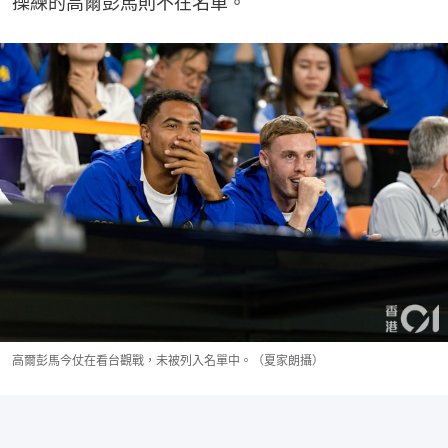
操練的高爾彭馬則不在名單。
高爾彭馬今仗在看台觀戰，未被列入名單中。（夏家朗攝）