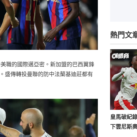
熱門文
勝美職的國際邁亞密。新加盟的巴西翼鋒
。盛傳轉投曼聯的防中法蘭基迪莊都有
皇馬破紀錄
下雲尼斯