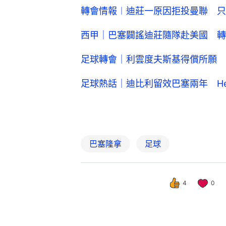
轉會情報︱迪莊一原因拒投曼聯 只
西甲｜巴塞闢謠迪莊隨隊赴美國 轉
足球轉會｜利雲度夫斯基得償所願 
足球熱話｜迪比利留效巴塞兩年 H
巴塞隆拿
足球
4
0