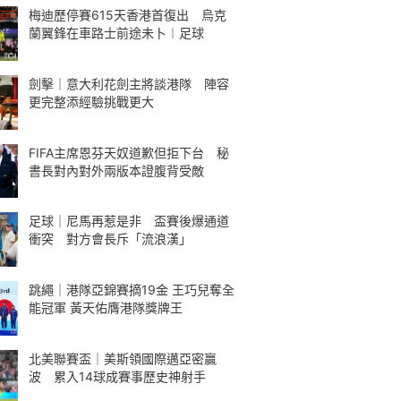
梅迪歷停賽615天香港首復出 烏克
蘭翼鋒在車路士前途未卜︱足球
劍擊｜意大利花劍主將談港隊 陣容
更完整添經驗挑戰更大
FIFA主席恩芬天奴道歉但拒下台 秘
書長對內對外兩版本證腹背受敵
足球｜尼馬再惹是非 盃賽後爆通道
衝突 對方會長斥「流浪漢」
跳繩｜港隊亞錦賽摘19金 王巧兒奪全
能冠軍 黃天佑膺港隊獎牌王
北美聯賽盃｜美斯領國際邁亞密贏
波 累入14球成賽事歷史神射手