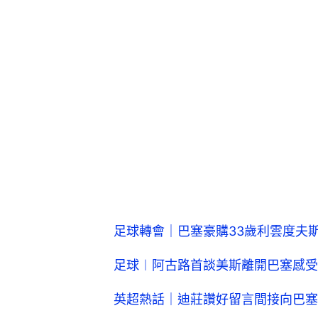
足球轉會｜巴塞豪購33歲利雲度夫
足球︱阿古路首談美斯離開巴塞感受
英超熱話｜迪莊讚好留言間接向巴塞