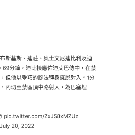
布斯基斯、迪莊、奧士文尼迪比利及迪
。69分鐘，迪比接應佐迪艾巴傳中，在禁
，但他以乖巧的腳法轉身擺脫射入。1分
，內切至禁區頂中路射入，為巴塞埋

pic.twitter.com/ZxJS8xMZUz
July 20, 2022