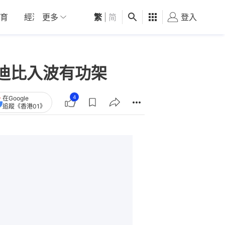
育
經濟
更多
01深圳
繁
觀點
|
简
健康
好食玩飛
登入
女
迪比入波有功架
4
在Google
追蹤《香港01》