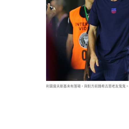
利雲度夫斯基未有落場，與對方前鋒希古恩老友鬼鬼。（Get