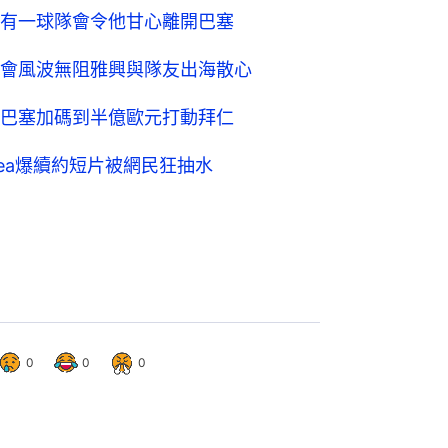
有一球隊會令他甘心離開巴塞
會風波無阻雅興與隊友出海散心
巴塞加碼到半億歐元打動拜仁
ea爆續約短片被網民狂抽水
0
0
0