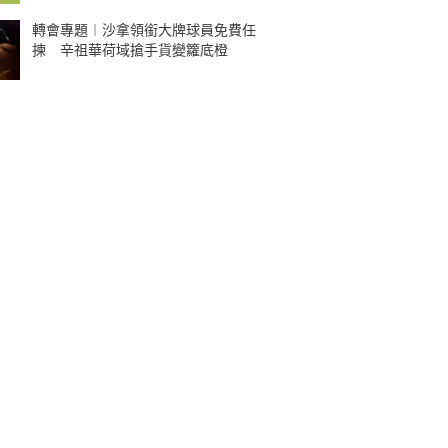
轉會專題︱沙拿領銜大牌球員免費任
揀 辛祖華荷域搶手貨變籮底橙