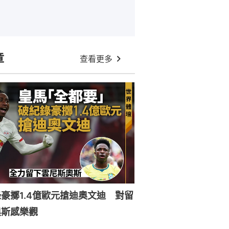
章
查看更多
豪擲1.4億歐元搶迪奧文迪 對留
奧斯感樂觀