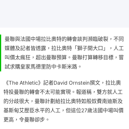
曼聯與法國中場拉比奧特的轉會談判瀕臨破裂，不同
媒體及記者皆透露，拉比奧特「獅子開大口」，人工
叫價太瘋狂，超出曼聯預算。曼聯打算轉移目標，嘗
試求購皇家馬德里防中卡斯米路。
《The Athletic》記者David Ornstein撰文，拉比奧
特投曼聯的轉會不太可能實現。報道稱，雙方就人工
的分歧很大，曼聯計劃給拉比奧特如般奴費南迪斯及
基斯甸艾歷臣水平的人工，但這位27歲法國中場叫價
更高，令曼聯卻步。