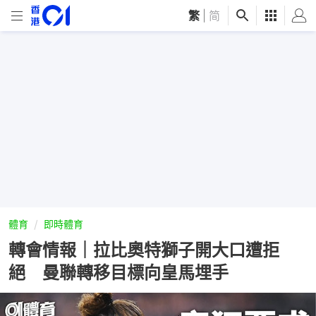
繁
|
简
體育
即時體育
轉會情報｜拉比奧特獅子開大口遭拒
絕 曼聯轉移目標向皇馬埋手