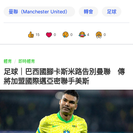
曼聯（Manchester United）
轉會
足球
15
0
0
4
0
體育
即時體育
足球｜巴西國腳卡斯米路告別曼聯 傳
將加盟國際邁亞密聯手美斯