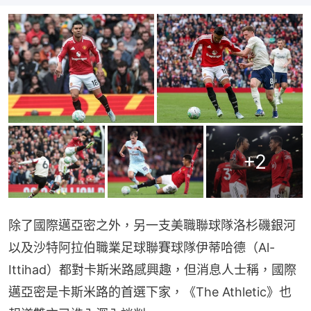
+
2
除了國際邁亞密之外，另一支美職聯球隊洛杉磯銀河
以及沙特阿拉伯職業足球聯賽球隊伊蒂哈德（Al-
Ittihad）都對卡斯米路感興趣，但消息人士稱，國際
邁亞密是卡斯米路的首選下家，《The Athletic》也