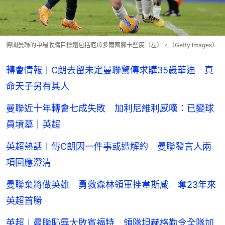
傳聞曼聯的中場收購目標還包括厄瓜多爾國腳卡些度（左）。（Getty Images）
轉會情報︱C朗去留未定曼聯驚傳求購35歲華迪 真
命天子另有其人
曼聯近十年轉會七成失敗 加利尼維利感嘆：已變球
員墳墓｜英超
英超熱話︱傳C朗因一件事或遭解約 曼聯發言人兩
項回應澄清
曼聯棄將做英雄 勇救森林領軍挫韋斯咸 奪23年來
英超首勝
英超︱曼聯恥辱大敗賓福特 領隊坦赫格勒令全隊加