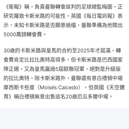
《衛報》稱，負責曼聯轉會談判的足球總監梅圖，正
研究羅致卡斯米路的可能性。英國《每日電訊報》表
示，未知卡斯米路是否願意過檔，曼聯準備為他開出
5000萬鎊轉會費。
30歲的卡斯米路與皇馬的合約至2025年才屆滿，轉
會費肯定比拉比奧特高得多，但卡斯米路是巴西國家
隊正選，又為皇馬贏過5屆歐聯冠軍，絕對是升級版
的拉比奧特。除卡斯米路外，曼聯還有意白禮頓中場
摩西斯卡些度（Moisés Caicedo），但英國《天空體
育》稱白禮頓無意出售這名20歲厄瓜多爾中場。