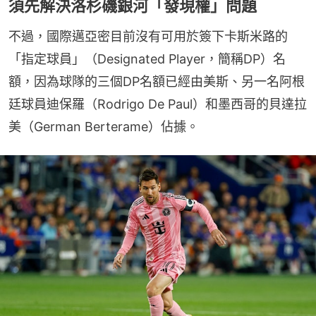
須先解決洛杉磯銀河「發現權」問題
不過，國際邁亞密目前沒有可用於簽下卡斯米路的
「指定球員」（Designated Player，簡稱DP）名
額，因為球隊的三個DP名額已經由美斯、另一名阿根
廷球員迪保羅（Rodrigo De Paul）和墨西哥的貝達拉
美（German Berterame）佔據。