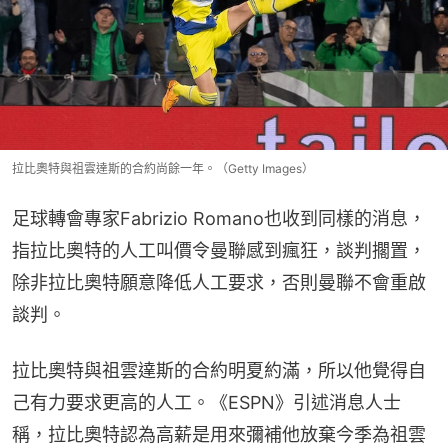
拉比奧特與祖雲達斯的合約尚餘一年。（Getty Images）
足球轉會專家Fabrizio Romano也收到同樣的消息，
指拉比奧特的人工叫價令曼聯感到瘋狂，談判擱置，
除非拉比奧特願意降低人工要求，否則曼聯不會重啟
談判。
拉比奧特與祖雲達斯的合約明夏約滿，所以他覺得自
己有力要求更高的人工。《ESPN》引述消息人士
稱，拉比奧特認為高薪是用來彌補他放棄今季為祖雲