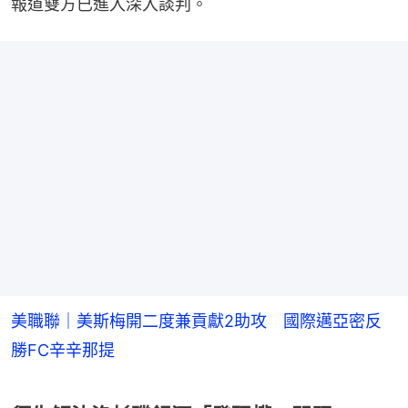
報道雙方已進入深入談判。
美職聯｜美斯梅開二度兼貢獻2助攻 國際邁亞密反
勝FC辛辛那提