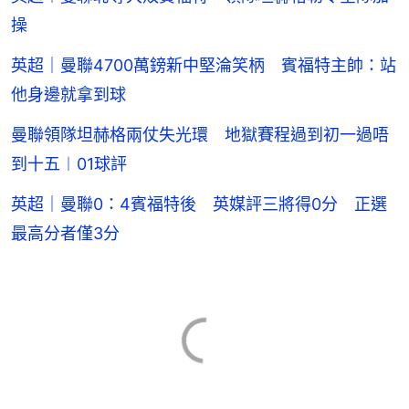
操
英超｜曼聯4700萬鎊新中堅淪笑柄 賓福特主帥：站
他身邊就拿到球
曼聯領隊坦赫格兩仗失光環 地獄賽程過到初一過唔
到十五︱01球評
英超｜曼聯0：4賓福特後 英媒評三將得0分 正選
最高分者僅3分