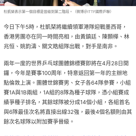
杜凱琹表示第一個目標是晉級到第二階段。（微博＠ITTF國際乒聯）
今日下午5時，杜凱琹將繼續領軍港隊迎戰墨西哥，
香港男團亦在同一時間亮相，由黃鎮廷、陳顥樺、林
兆恒、姚鈞濤、關文皓組隊出戰，對手是南非。
兩年一度的世界乒乓球團體錦標賽即將在4月28日開
鑼，今年是賽事100周年，特意返回第一年的主辦地
點倫敦上演。團體世錦賽男、女子各64隊參賽，小組
賽1A與1B兩組，1A組的8隊為種子球隊，憑小組賽成
績爭種子排名，其餘球隊被分成14個小組，各組首名
與6隊最佳次名將直接出線32強，最後4個名額則由其
餘次名球隊以附加賽爭晉級。