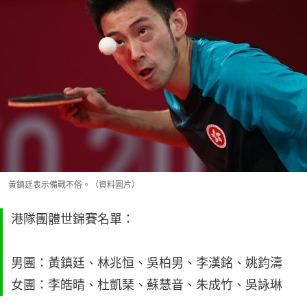
黃鎮廷表示備戰不俗。（資料圖片）
港隊團體世錦賽名單：
男團：黃鎮廷、林兆恒、吳柏男、李漢銘、姚鈞濤
女團：李皓晴、杜凱琹、蘇慧音、朱成竹、吳詠琳