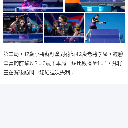
第二局，17歲小將蘇籽童對荷蘭42歲老將李潔，經驗
豐富的前輩以3：0贏下本局，總比數追至1：1，蘇籽
童在賽後訪問中總結這次失利：