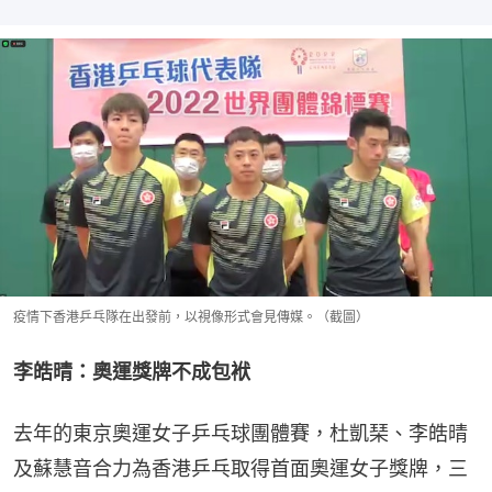
疫情下香港乒乓隊在出發前，以視像形式會見傳媒。（截圖）
李皓晴：奧運獎牌不成包袱
去年的東京奧運女子乒乓球團體賽，杜凱琹、李皓晴
及蘇慧音合力為香港乒乓取得首面奧運女子獎牌，三