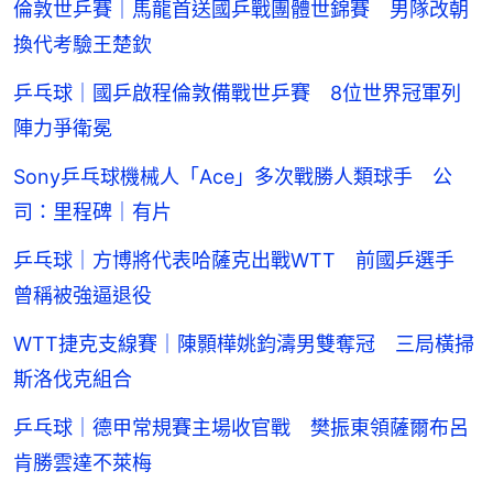
倫敦世乒賽｜馬龍首送國乒戰團體世錦賽 男隊改朝
換代考驗王楚欽
乒乓球｜國乒啟程倫敦備戰世乒賽 8位世界冠軍列
陣力爭衛冕
Sony乒乓球機械人「Ace」多次戰勝人類球手 公
司：里程碑｜有片
乒乓球｜方博將代表哈薩克出戰WTT 前國乒選手
曾稱被強逼退役
WTT捷克支線賽｜陳顥樺姚鈞濤男雙奪冠 三局橫掃
斯洛伐克組合
乒乓球｜德甲常規賽主場收官戰 樊振東領薩爾布呂
肯勝雲達不萊梅