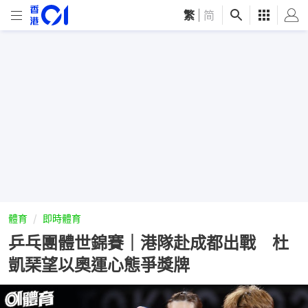
繁
|
简
體育
即時體育
乒乓團體世錦賽｜港隊赴成都出戰 杜
凱琹望以奧運心態爭獎牌