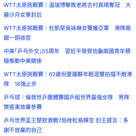
WTT太原挑戰賽｜溫瑞博擊敗老將吉村真晴奪冠 大
藤沙月女單封后
WTT太原挑戰賽︱杜凱琹吳詠琳女雙獲亞軍 港隊兩
銀一銅收官
中美｢乒乓外交｣55周年 習近平發賀信籲兩國青年積
極推動中美關係
WTT太原挑戰賽｜62歲倪夏蓮夥年輕混雙拍擋不敵港
隊 16強止步
乒乓球｜倫敦世乒團體賽國乒組世界最強女隊 男隊
樊振東放棄參賽
乒乓世界盃王楚欽激戰7局挫松島輝空 封王感言：多
謝不放棄的自己