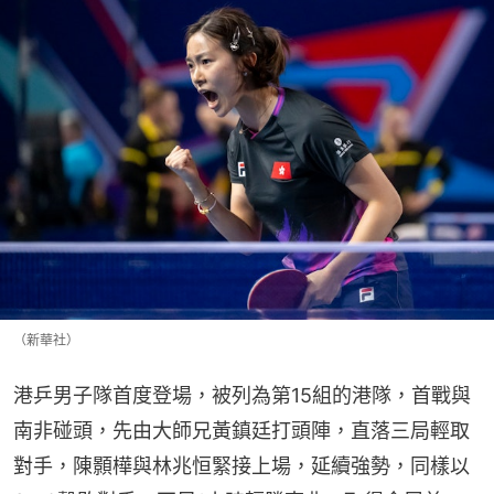
（新華社）
港乒男子隊首度登場，被列為第15組的港隊，首戰與
南非碰頭，先由大師兄黃鎮廷打頭陣，直落三局輕取
對手，陳顥樺與林兆恒緊接上場，延續強勢，同樣以