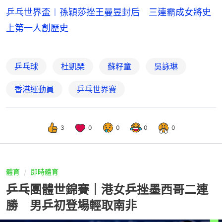
乒乓世界盃︱孫穎莎挫王曼昱封后 三連霸成女將史
上第一人創歷史
乒乓球
杜凱琹
蘇籽童
吳詠琳
香港運動員
乒乓世界賽
3
0
0
0
0
體育
即時體育
乒乓團體世錦賽｜港女乒挫墨西哥二連
勝 男乒初登場輕取南非