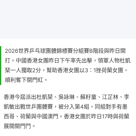
2026世界乒乓球團體錦標賽分組賽B階段與昨日開
打。中國香港女團昨日下午率先出擊，領軍人物杜凱
琹一人獨取2分，幫助香港女團以3：1挫荷蘭女團，
順利奪下開門紅。
香港今屆派出杜凱琹、吳詠琳、蘇籽童、江芷林、李
凱敏出戰世乒團體賽，被分入第4組，同組對手有墨
西哥、荷蘭與中國澳門。香港女團於昨日17時與荷蘭
展開開門鬥。