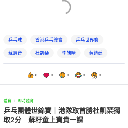
乒乓球
香港乒乓總會
乒乓世界賽
蘇慧音
杜凱琹
李皓晴
黃鎮廷
6
0
0
0
0
體育
即時體育
乒乓團體世錦賽｜港隊取首勝杜凱琹獨
取2分 蘇籽童上寶貴一課