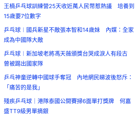
王楠乒乓球訓練營25天收近萬人民幣惹熱議 培養到
15歲要7位數字
乒乓球︱國兵新星不敵張本智和14歲妹 內媒：全家
成為中國隊大敵
乒乓球︱新加坡老將馮天薇頒獎台哭成淚人有段古
曾被踢出國家隊
乒乓神童逆轉中國球手奪冠 內地網民睇波後怒斥：
「痛苦的是我」
殘疾乒乓球｜港隊泰國公開賽掃6面單打獎牌 何嘉
盛TT9級男單摘銀