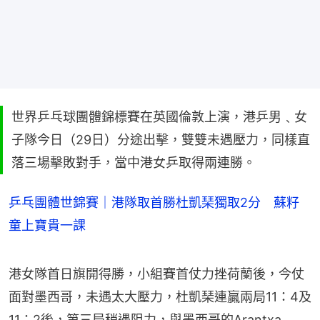
世界乒乓球團體錦標賽在英國倫敦上演，港乒男﹑女
子隊今日（29日）分途出擊，雙雙未遇壓力，同樣直
落三場擊敗對手，當中港女乒取得兩連勝。
乒乓團體世錦賽｜港隊取首勝杜凱琹獨取2分 蘇籽
童上寶貴一課
港女隊首日旗開得勝，小組賽首仗力挫荷蘭後，今仗
面對墨西哥，未遇太大壓力，杜凱琹連贏兩局11：4及
11：2後，第三局稍遇阻力，與墨西哥的Arantxa 