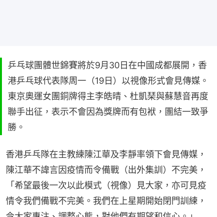
乒乓球團體世錦賽將於9月30日在中國成都展開，香
港乒乓球代表隊周一（19日）以視像形式會見傳媒。
東京奧運女團銅牌得主李皓晴、杜凱琹與蘇慧音再度
聯手出征，表示不會因為獎牌而有包袱，團結一致爭
勝。
香港乒乓隊在主教練陳江華及李靜率領下會見傳媒，
陳江華不諱言因疫情而令備戰（出外集訓）不完美，
「希望最後一次以此模式（視像）見大家，亦可見疫
情令我們備戰不完美。我們在上星期開始閉門訓練，
令大家專注、調整心態，對他們有期望和信心。」