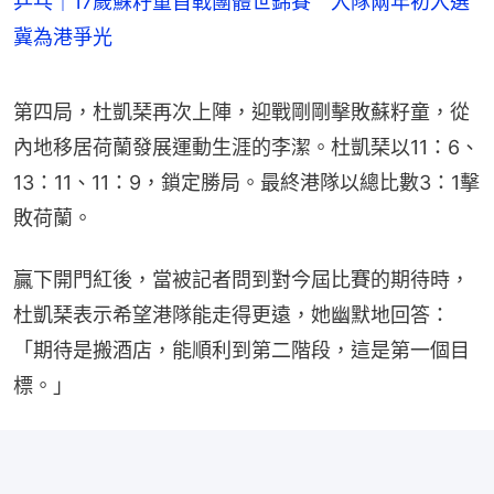
乒乓｜17歲蘇籽童首戰團體世錦賽 入隊兩年初入選
冀為港爭光
第四局，杜凱琹再次上陣，迎戰剛剛擊敗蘇籽童，從
內地移居荷蘭發展運動生涯的李潔。杜凱琹以11：6、
13：11、11：9，鎖定勝局。最終港隊以總比數3：1擊
敗荷蘭。
贏下開門紅後，當被記者問到對今屆比賽的期待時，
杜凱琹表示希望港隊能走得更遠，她幽默地回答：
「期待是搬酒店，能順利到第二階段，這是第一個目
標。」