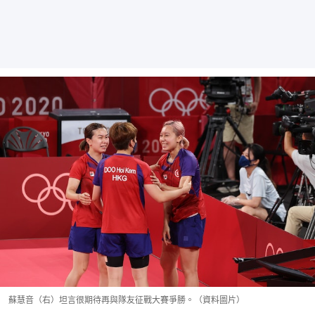
蘇慧音（右）坦言很期待再與隊友征戰大賽爭勝。（資料圖片）