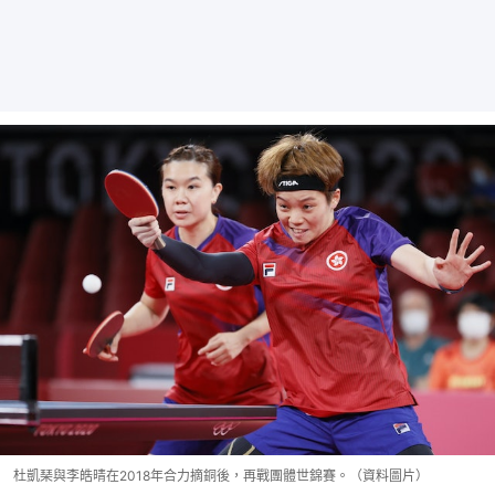
杜凱琹與李皓晴在2018年合力摘銅後，再戰團體世錦賽。（資料圖片）