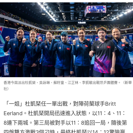
香港今屆派出杜凱琹、吳詠琳、蘇籽童、江芷林、李凱敏出戰世乒團體賽。（新華
社）
「一姐」杜凱琹任一單出戰，對陣荷蘭球手Britt 
Eerland。杜凱琹開局迅速進入狀態，以11：4、11：
8連下兩城。第三局被對手以11：8追回一局，隨後第
四盤雙方激戰3個刁時，最終杜凱琹以14：12驚險贏