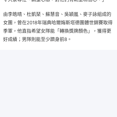
由李皓晴、杜凱琹、蘇慧音、吳穎嵐、麥子詠組成的
女團，曾在2018年瑞典哈爾娒斯塔德團體世錦賽取得
季軍，他直指希望女隊能「轉換獎牌顏色」，獲得更
好成績；男隊則能至少躋身前8。