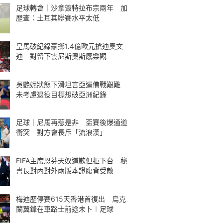
足球轉會｜沙拿簽特拉布宗兩年 加
歷查：土耳其聯賽水平太低
皇馬破紀錄豪擲1.4億歐元搶迪奧文
迪 對留下雲尼斯奧斯感樂觀
吳艷妮狀態下滑坦言亞運備戰艱難
未考慮退役目標想破亞洲紀錄
足球｜尼馬再惹是非 盃賽後爆通道
衝突 對方會長斥「流浪漢」
FIFA主席恩芬天奴道歉但拒下台 秘
書長對內對外兩版本證腹背受敵
梅迪歷停賽615天香港首復出 烏克
蘭翼鋒在車路士前途未卜︱足球