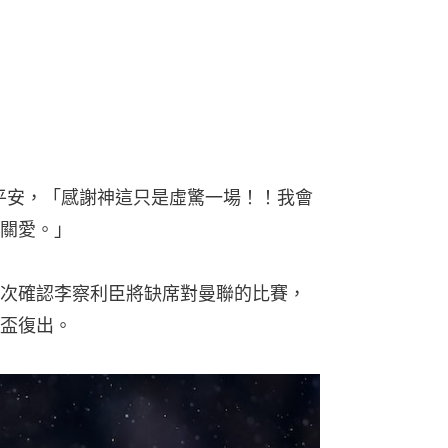
r報平安，「感謝神這只是虛驚一場！！我會
關愛。」
次確認李察利臣將缺席對曼聯的比賽，
盃復出。