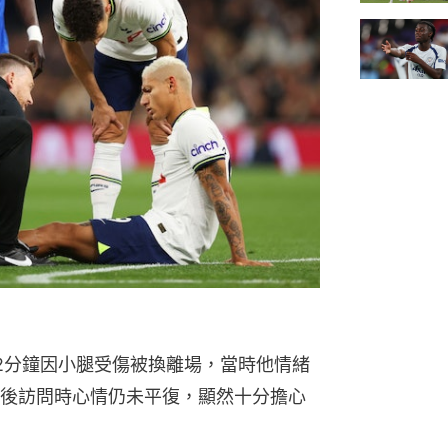
）
2分鐘因小腿受傷被換離場，當時他情緒
後訪問時心情仍未平復，顯然十分擔心