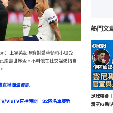
熱門文
lison）上場英超聯賽對愛華頓時小腿受
已緣盡世界盃。不料他在社交媒體指自
。
費直播睇波資訊
足球轉會
V/ViuTV直播時間　32隊名單賽程
清空IG新