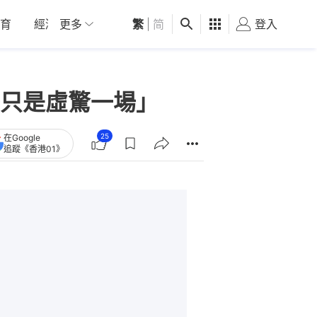
育
經濟
更多
01深圳
繁
觀點
|
简
健康
好食玩飛
登入
女
只是虛驚一場」
25
在Google
追蹤《香港01》