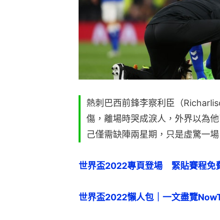
熱刺巴西前鋒李察利臣（Richar
傷，離場時哭成淚人，外界以為他
己僅需缺陣兩星期，只是虛驚一場
世界盃2022專頁登場　緊貼賽程免
世界盃2022懶人包｜一文盡覽NowT