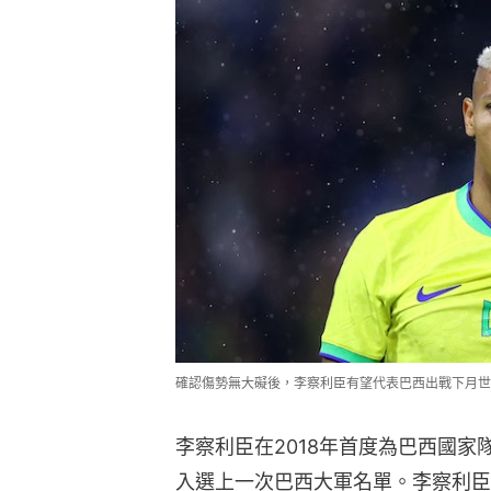
確認傷勢無大礙後，李察利臣有望代表巴西出戰下月世界盃。
李察利臣在2018年首度為巴西國家
入選上一次巴西大軍名單。李察利臣