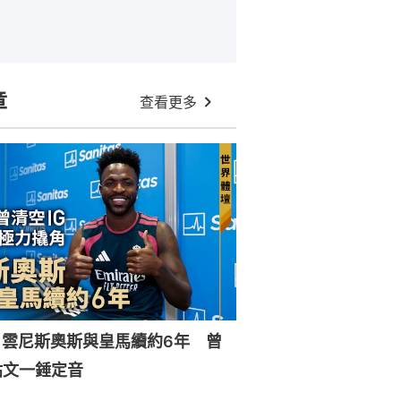
章
查看更多
｜雲尼斯奧斯與皇馬續約6年 曾
貼文一錘定音