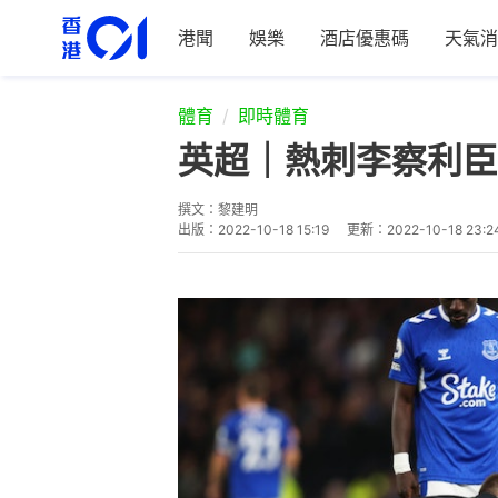
港聞
娛樂
酒店優惠碼
天氣消
體育
即時體育
英超｜熱刺李察利臣
撰文：
黎建明
出版：
2022-10-18 15:19
更新：
2022-10-18 23:2