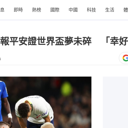
息
即時
熱榜
國際
中國
科技
生活
體
報平安證世界盃夢未碎 「幸好
4