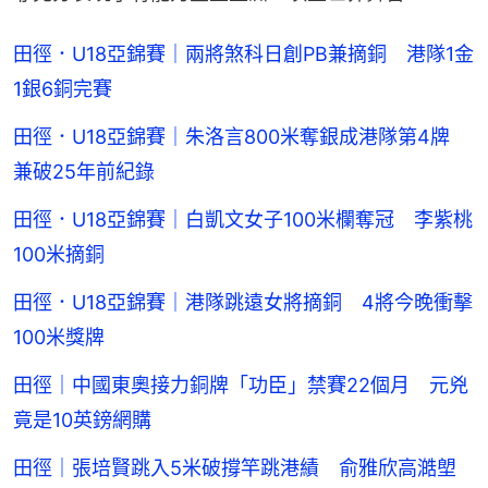
田徑．U18亞錦賽｜兩將煞科日創PB兼摘銅 港隊1金
1銀6銅完賽
田徑．U18亞錦賽｜朱洛言800米奪銀成港隊第4牌
兼破25年前紀錄
田徑．U18亞錦賽｜白凱文女子100米欄奪冠 李紫桃
100米摘銅
田徑．U18亞錦賽｜港隊跳遠女將摘銅 4將今晚衝擊
100米獎牌
田徑｜中國東奧接力銅牌「功臣」禁賽22個月 元兇
竟是10英鎊網購
田徑｜張培賢跳入5米破撐竿跳港績 俞雅欣高澔塱