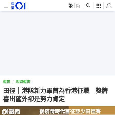
繁
|
简
體育
即時體育
田徑｜港隊新力軍首為香港征戰 獎牌
喜出望外卻是努力肯定