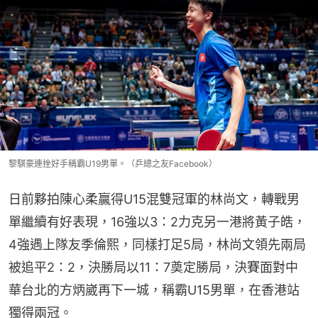
黎騏豪連挫好手稱霸U19男單。（乒總之友Facebook）
日前夥拍陳心柔贏得U15混雙冠軍的林尚文，轉戰男
單繼續有好表現，16強以3：2力克另一港將黃子皓，
4強遇上隊友季倫熙，同樣打足5局，林尚文領先兩局
被追平2：2，決勝局以11：7奠定勝局，決賽面對中
華台北的方炳崴再下一城，稱霸U15男單，在香港站
獨得兩冠。