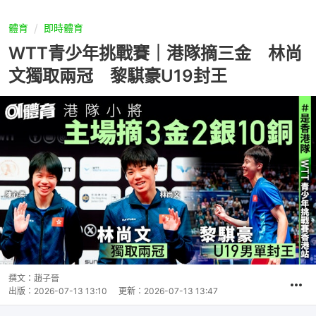
體育
即時體育
WTT青少年挑戰賽｜港隊摘三金 林尚
文獨取兩冠 黎騏豪U19封王
撰文：
趙子晉
出版：
2026-07-13 13:10
更新：
2026-07-13 13:47