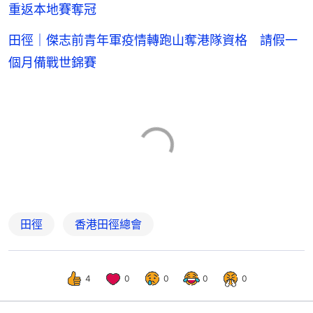
重返本地賽奪冠
田徑｜傑志前青年軍疫情轉跑山奪港隊資格 請假一
個月備戰世錦賽
田徑
香港田徑總會
4
0
0
0
0