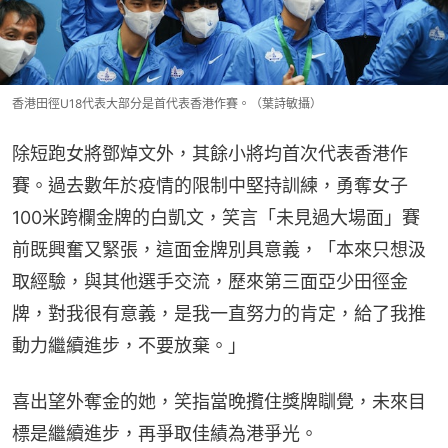
香港田徑U18代表大部分是首代表香港作賽。（葉詩敏攝）
除短跑女將鄧焯文外，其餘小將均首次代表香港作
賽。過去數年於疫情的限制中堅持訓練，勇奪女子
100米跨欄金牌的白凱文，笑言「未見過大場面」賽
前既興奮又緊張，這面金牌別具意義，「本來只想汲
取經驗，與其他選手交流，歷來第三面亞少田徑金
牌，對我很有意義，是我一直努力的肯定，給了我推
動力繼續進步，不要放棄。」
喜出望外奪金的她，笑指當晚攬住獎牌瞓覺，未來目
標是繼續進步，再爭取佳績為港爭光。