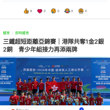
6
0
0
0
0
體育
即時體育
三鐵超短距離亞錦賽｜港隊共奪1金2銀
2銅 青少年組接力再添兩牌
4