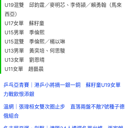
U19混雙 邱鈞霆／麥明芯、李倚潁／賴勇翰（馬來
西亞）
U17女單 蘇籽童
U15男單 季倫熙
U15混雙 季倫熙／楊以琳
U13男單 黃奕培、何思駿
U13女單 劉恩晴
U11女單 趙藝晨
乒乓亞青賽｜港乒小將摘一銀一銅 蘇籽童U19女單
力戰飲恨添銀
溫網｜張瑋桓女雙次圈止步 直落兩盤不敵7號種子德
俄組合