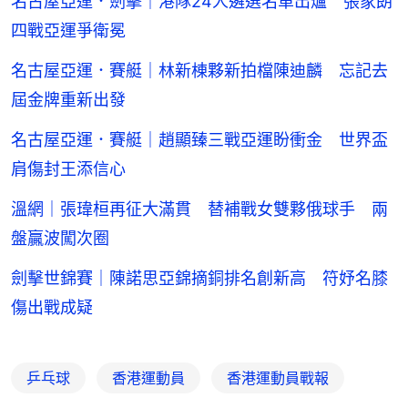
名古屋亞運．劍擊｜港隊24人遴選名單出爐 張家朗
四戰亞運爭衛冕
名古屋亞運．賽艇｜林新棟夥新拍檔陳迪麟 忘記去
屆金牌重新出發
名古屋亞運．賽艇｜趙顯臻三戰亞運盼衝金 世界盃
肩傷封王添信心
溫網｜張瑋桓再征大滿貫 替補戰女雙夥俄球手 兩
盤贏波闖次圈
劍擊世錦賽｜陳諾思亞錦摘銅排名創新高 符妤名膝
傷出戰成疑
乒乓球
香港運動員
香港運動員戰報