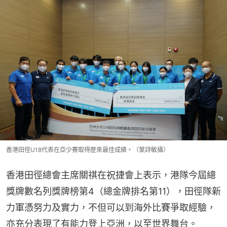
香港田徑U18代表在亞少賽取得歷來最佳成績。（葉詩敏攝）
香港田徑總會主席關祺在祝捷會上表示，港隊今屆總
獎牌數名列獎牌榜第4（總金牌排名第11），田徑隊新
力軍憑努力及實力，不但可以到海外比賽爭取經驗，
亦充分表現了有能力登上亞洲，以至世界舞台。