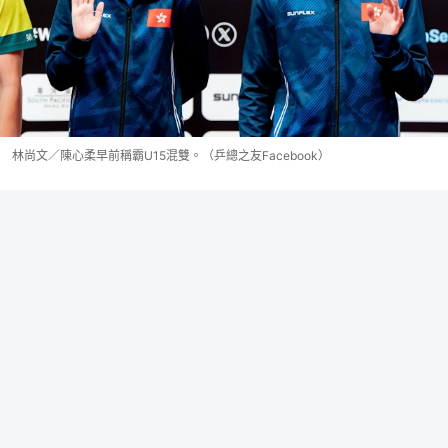
林尚文／陳心柔早前稱霸U15混雙。（乒總之友Facebook）