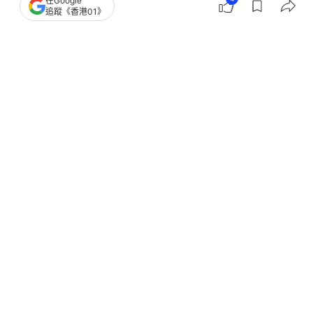
在Google
追蹤《香港01》
撰文：
趙子晉
出版：
2026-06-14 21:25
更新：
2026-06-14 21:25
一連兩日在中國徐州上演的亞洲三項鐵人超短距離錦
標賽，港隊在青少年組接力賽再添一銀一銅，一共摘