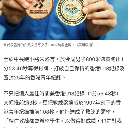
首代表香港的白凱文勇奪女子100米跨欄金牌。（葉詩敏攝）
至於中長跑小將朱洛言，於今屆男子800米決賽跑出1
分53.46秒奪得銀牌，打破自己保持的香港U18紀錄及
塵封25年的香港青年紀錄。
不只把個人最佳時間兼香港U18紀錄（1分56.48秒）
大幅推前逾3秒，更把教練梁達威於1997年創下的香
港青年紀錄推前1.08秒。他指達成了教練的願望，
「相信教練都會希望學生可以做得好成績，也是對我