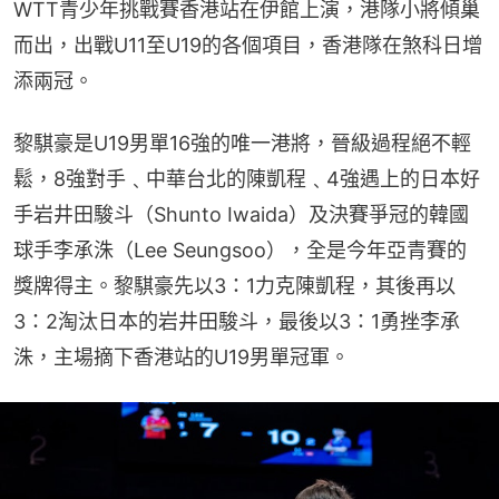
WTT青少年挑戰賽香港站在伊館上演，港隊小將傾巢
而出，出戰U11至U19的各個項目，香港隊在煞科日增
添兩冠。
黎騏豪是U19男單16強的唯一港將，晉級過程絕不輕
鬆，8強對手﹑中華台北的陳凱程﹑4強遇上的日本好
手岩井田駿斗（Shunto Iwaida）及決賽爭冠的韓國
球手李承洙（Lee Seungsoo），全是今年亞青賽的
獎牌得主。黎騏豪先以3：1力克陳凱程，其後再以
3：2淘汰日本的岩井田駿斗，最後以3：1勇挫李承
洙，主場摘下香港站的U19男單冠軍。