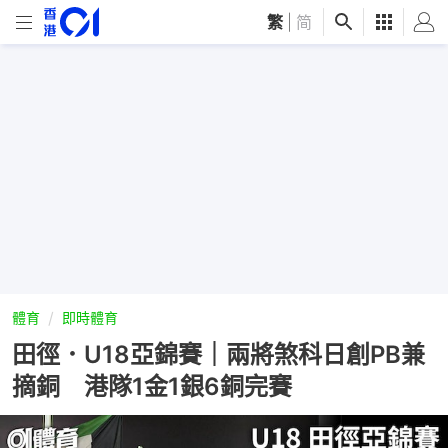
繁
|
简
體育
即時體育
田徑．U18亞錦賽｜兩將煞科日創PB兼
摘銅 港隊1金1銀6銅完賽