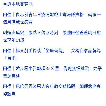
重返本地賽奪冠
田徑｜傑志前青年軍疫情轉跑山奪港隊資格 請假一
個月備戰世錦賽
創造奧運史上最感人落淚時刻 最強田徑爸爸周日逝
世享年81歲
田徑｜楊文蔚手術後「全職養傷」 笑稱自家品牌為
「自肥」
田徑｜競步程小雅轉項35公里 傷癒無懼挑戰 力爭
奧運資格
田徑｜巴哈馬百米飛人夜店勸交遭槍殺 總理悲痛哀
悼致意