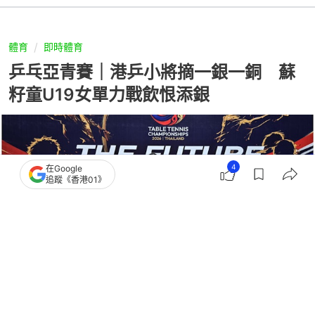
體育
即時體育
乒乓亞青賽｜港乒小將摘一銀一銅 蘇
籽童U19女單力戰飲恨添銀
4
在Google
追蹤《香港01》
撰文：
趙子晉
出版：
2026-07-04 23:37
更新：
2026-07-04 23:44