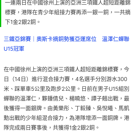
一連兩日在中國徐州上演的亞洲三項鐵人超短距離錦
標賽，港隊在青少年組接力賽再添一銀一銅，一共摘
下1金2銀2銅。
三鐵亞錦賽｜奧斯卡摘銅勢獲亞運席位 溫澤仁蟬聯
U15冠軍
在中國徐州上演的亞洲三項鐵人超短距離錦標賽，今
日（14日）進行混合接力賽，4名選手分別游水300
米、踩單車5公里及跑步2公里。日前在男子U15組別
蟬聯的溫澤仁，夥鍾倩兒、楊曉悠、譚子翹出戰，最
後獲得一面銀牌。由黃樂彤、丁毅臻、吳悅曦、馬凱
勳出戰的少年組混合接力，為港隊增添一面銅牌。港
隊完成兩日賽事後，共獲得1金2銀2銅。