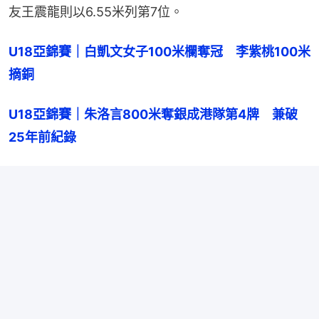
友王震龍則以6.55米列第7位。
U18亞錦賽｜白凱文女子100米欄奪冠　李紫桃100米
摘銅
U18亞錦賽｜朱洛言800米奪銀成港隊第4牌　兼破
25年前紀錄