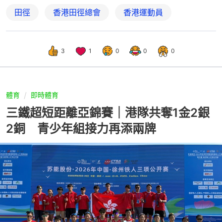
田徑
香港田徑總會
香港運動員
3
1
0
0
0
體育
即時體育
三鐵超短距離亞錦賽｜港隊共奪1金2銀
2銅 青少年組接力再添兩牌