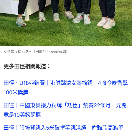
女子異程接力隊。（田總Facebook截圖）
更多田徑相關報道：
田徑．U18亞錦賽｜港隊跳遠女將摘銅 4將今晚衝擊
100米獎牌
田徑｜中國東奧接力銅牌「功臣」禁賽22個月 元兇
竟是10英鎊網購
田徑｜張培賢跳入5米破撐竿跳港績 俞雅欣高澔塱