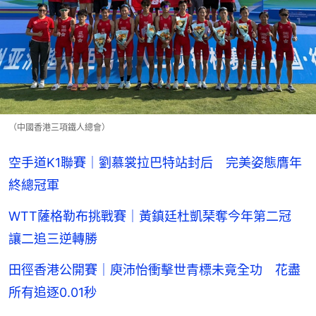
（中國香港三項鐵人總會）
空手道K1聯賽｜劉慕裳拉巴特站封后 完美姿態膺年
終總冠軍
WTT薩格勒布挑戰賽｜黃鎮廷杜凱琹奪今年第二冠
讓二追三逆轉勝
田徑香港公開賽｜庾沛怡衝擊世青標未竟全功 花盡
所有追逐0.01秒