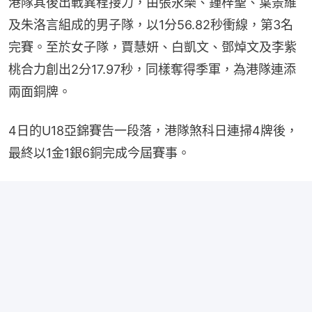
港隊其後出戰異程接力，由張永樂、鍾梓聖、葉景維
及朱洛言組成的男子隊，以1分56.82秒衝線，第3名
完賽。至於女子隊，賈慧妍、白凱文、鄧焯文及李紫
桃合力創出2分17.97秒，同樣奪得季軍，為港隊連添
兩面銅牌。
4日的U18亞錦賽告一段落，港隊煞科日連掃4牌後，
最終以1金1銀6銅完成今屆賽事。