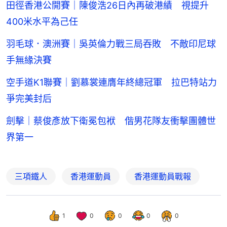
田徑香港公開賽｜陳俊浩26日內再破港績 視提升
400米水平為己任
羽毛球．澳洲賽｜吳英倫力戰三局吞敗 不敵印尼球
手無緣決賽
空手道K1聯賽｜劉慕裳連膺年終總冠軍 拉巴特站力
爭完美封后
劍擊｜蔡俊彥放下衛冕包袱 偕男花隊友衝擊團體世
界第一
三項鐵人
香港運動員
香港運動員戰報
1
0
0
0
0