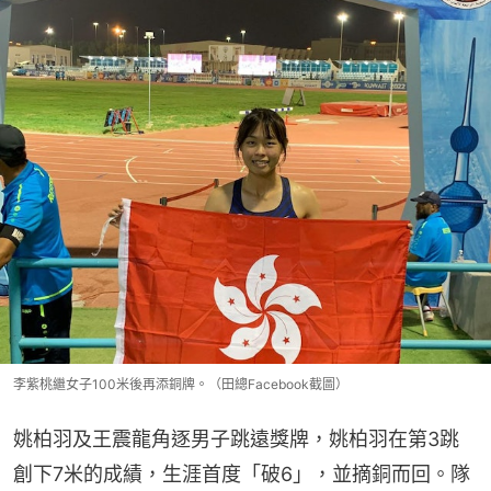
李紫桃繼女子100米後再添銅牌。（田總Facebook截圖）
姚柏羽及王震龍角逐男子跳遠獎牌，姚柏羽在第3跳
創下7米的成績，生涯首度「破6」，並摘銅而回。隊