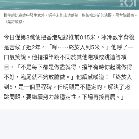
撐竿跳比賽途中發生意外，選手未能成功落墊，擔架抬走前仍清醒，需留院觀察。
（葉詩敏攝）
今日僅第3跳便把香港紀錄推前0.15米，冰冷數字背後
是苦候了近2年。「嘩⋯⋯終於入到5米。」他呼了一
口氣笑說。他指撐竿跳不同於其他跑項或跳遠等項
目，「不是每下都是做盡就得，撐竿有時你起跳做得
不好，臨尾就不夠放膽做。」他續感嘆道：「終於入
到5，是一個里程碑。但明顯是不穩定的，解決了起
跳問題，要繼續努力練穩定性，下場再接再厲。」