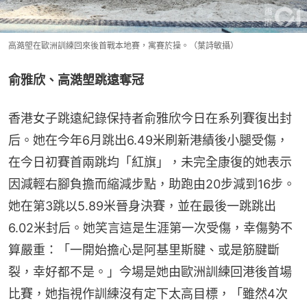
高澔塱在歐洲訓練回來後首戰本地賽，寓賽於操。（葉詩敏攝）
俞雅欣、高澔塱跳遠奪冠
香港女子跳遠紀錄保持者俞雅欣今日在系列賽復出封
后。她在今年6月跳出6.49米刷新港績後小腿受傷，
在今日初賽首兩跳均「紅旗」，未完全康復的她表示
因減輕右腳負擔而縮減步點，助跑由20步減到16步。
她在第3跳以5.89米晉身決賽，並在最後一跳跳出
6.02米封后。她笑言這是生涯第一次受傷，幸傷勢不
算嚴重：「一開始擔心是阿基里斯腱、或是筋腱斷
裂，幸好都不是。」今場是她由歐洲訓練回港後首場
比賽，她指視作訓練沒有定下太高目標，「雖然4次