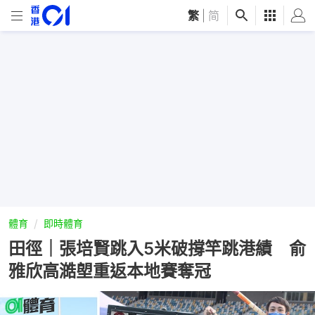
繁
|
简
體育
即時體育
田徑｜張培賢跳入5米破撐竿跳港績 俞
雅欣高澔塱重返本地賽奪冠