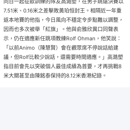
同日一起征歐訓練的隊友高澔塱，在男子跳遠決賽以
7.51米、0.16米之差擊敗黃珀恒封王。相隔近一年重
返本地賽的他指，今日風向不穩定令步點難以調整，
因而也多次被舉「紅旗」。他與俞雅欣異口同聲表
示，仍在適應新任跳項教練Rolf Ohman，他笑說：
「以前Animo（陳慧賢）會在觀眾席不停說話給建
議，但Rolf比較少說話，還需要時間適應。」高澔塱
指目前會先以突破個人最佳成績為首要，才再挑戰8
米大關甚至由陳銘泰保持的8.12米香港紀錄。