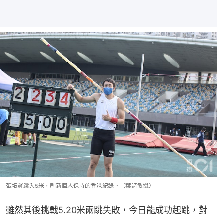
張培賢跳入5米，刷新個人保持的香港紀錄。（葉詩敏攝）
雖然其後挑戰5.20米兩跳失敗，今日能成功起跳，對