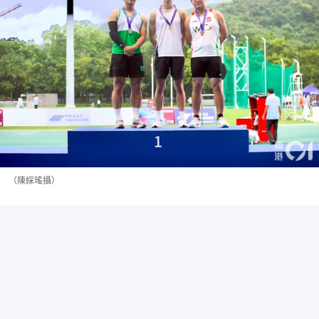
（陳綵瑤攝）