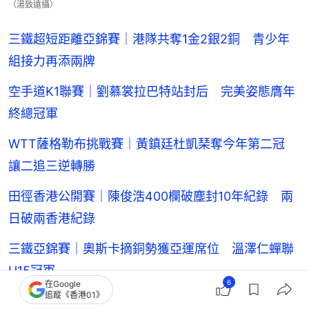
（湯致遠攝）
三鐵超短距離亞錦賽｜港隊共奪1金2銀2銅 青少年
組接力再添兩牌
空手道K1聯賽｜劉慕裳拉巴特站封后 完美姿態膺年
終總冠軍
WTT薩格勒布挑戰賽｜黃鎮廷杜凱琹奪今年第二冠
讓二追三逆轉勝
田徑香港公開賽｜陳俊浩400欄破塵封10年紀錄 兩
日破兩香港紀錄
三鐵亞錦賽｜奧斯卡摘銅勢獲亞運席位 溫澤仁蟬聯
U15冠軍
6
在Google
追蹤《香港01》
羽毛球．澳洲賽｜吳英倫力戰三局吞敗 不敵印尼球