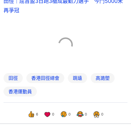
田徑｜屈旨盈3日跑3槍成最勤力選手 今鬥5000米
再爭冠
田徑
香港田徑總會
跳遠
高澔塱
香港運動員
6
0
0
0
0