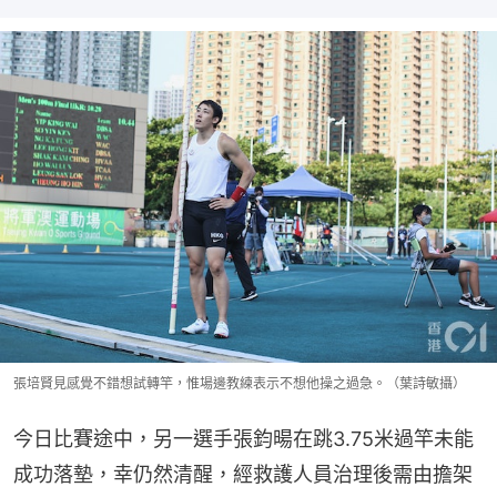
張培賢見感覺不錯想試轉竿，惟場邊教練表示不想他操之過急。（葉詩敏攝）
今日比賽途中，另一選手張鈞暘在跳3.75米過竿未能
成功落墊，幸仍然清醒，經救護人員治理後需由擔架