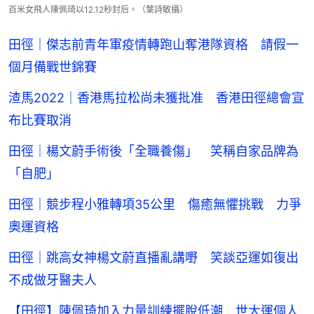
百米女飛人陳佩琦以12.12秒封后。（葉詩敏攝）
田徑｜傑志前青年軍疫情轉跑山奪港隊資格 請假一
個月備戰世錦賽
渣馬2022｜香港馬拉松尚未獲批准 香港田徑總會宣
布比賽取消
田徑｜楊文蔚手術後「全職養傷」 笑稱自家品牌為
「自肥」
田徑｜競步程小雅轉項35公里 傷癒無懼挑戰 力爭
奧運資格
田徑｜跳高女神楊文蔚直播亂講嘢 笑談亞運如復出
不成做牙醫夫人
【田徑】陳佩琦加入力量訓練擺脫低潮 世大運個人