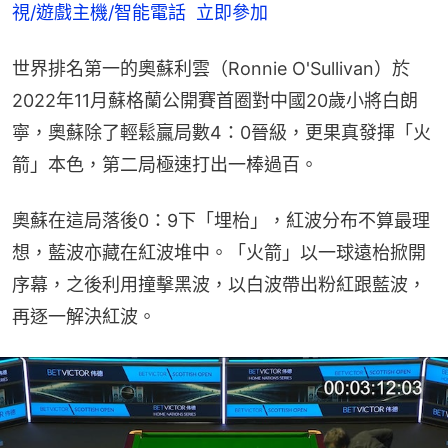
視/遊戲主機/智能電話  立即參加
世界排名第一的奧蘇利雲（Ronnie O'Sullivan）於
2022年11月蘇格蘭公開賽首圈對中國20歲小將白朗
寧，奧蘇除了輕鬆贏局數4：0晉級，更果真發揮「火
箭」本色，第二局極速打出一棒過百。
奧蘇在這局落後0：9下「埋枱」，紅波分布不算最理
想，藍波亦藏在紅波堆中。「火箭」以一球遠枱掀開
序幕，之後利用撞擊黑波，以白波帶出粉紅跟藍波，
再逐一解決紅波。