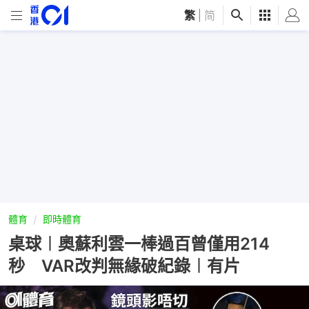
繁
|
简
體育
即時體育
桌球︱奧蘇利雲一棒過百曾僅用214
秒 VAR改判無緣破紀錄︱有片