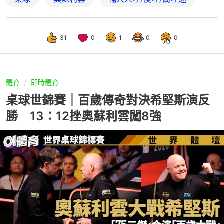
31
0
1
0
0
體育
即時體育
桌球世錦賽｜百歲傳奇對決希堅斯演反
勝 13：12挫奧蘇利雲闖8強