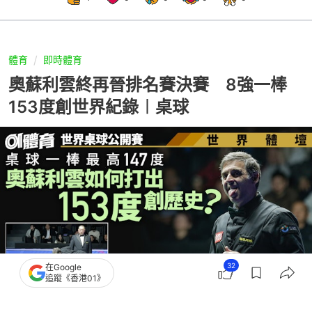
體育
即時體育
奧蘇利雲終再晉排名賽決賽 8強一棒
153度創世界紀錄︱桌球
32
在Google
追蹤《香港01》
撰文：
吳慕兒