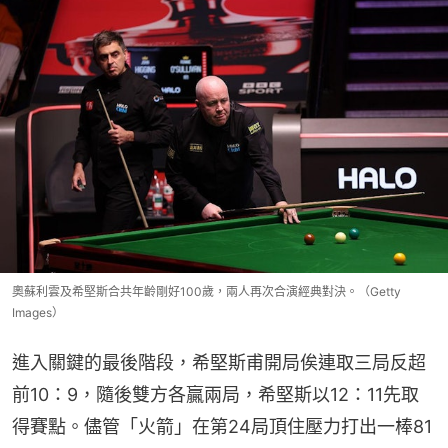
奧蘇利雲及希堅斯合共年齡剛好100歲，兩人再次合演經典對決。（Getty
Images）
進入關鍵的最後階段，希堅斯甫開局俟連取三局反超
前10：9，隨後雙方各贏兩局，希堅斯以12：11先取
得賽點。儘管「火箭」在第24局頂住壓力打出一棒81