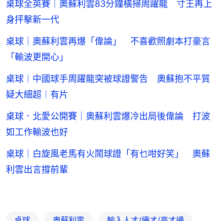
桌球全英賽｜奧蘇利雲83分鐘橫掃周躍龍 寸王再上
身抨擊新一代
桌球｜奧蘇利雲再爆「偉論」 不喜歡照劇本打豪言
「輸波更開心」
桌球︱中國球手周躍龍突被球證警告 奧蘇抱不平質
疑大細超︱有片
桌球．北愛公開賽｜奧蘇利雲爆冷出局後偉論 打波
如工作輸波也好
桌球｜白旋風老馬有火鬧球證「有乜咁好笑」 奧蘇
利雲出言撐前輩
桌球
奧蘇利雲
輸入人才/優才/高才通