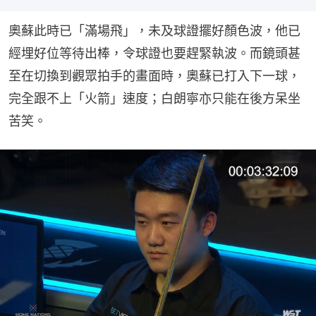
奧蘇此時已「滿場飛」，未及球證擺好顏色波，他已
經埋好位等待出棒，令球證也要趕緊執波。而鏡頭甚
至在切換到觀眾拍手的畫面時，奧蘇已打入下一球，
完全跟不上「火箭」速度；白朗寧亦只能在後方呆坐
苦笑。