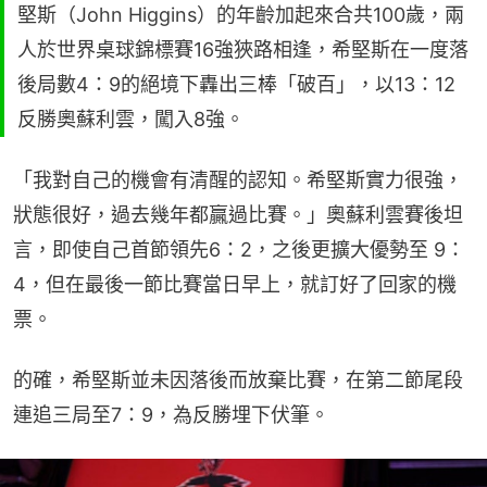
堅斯（John Higgins）的年齡加起來合共100歲，兩
人於世界桌球錦標賽16強狹路相逢，希堅斯在一度落
後局數4：9的絕境下轟出三棒「破百」，以13：12
反勝奧蘇利雲，闖入8強。
「我對自己的機會有清醒的認知。希堅斯實力很強，
狀態很好，過去幾年都贏過比賽。」奧蘇利雲賽後坦
言，即使自己首節領先6：2，之後更擴大優勢至 9：
4，但在最後一節比賽當日早上，就訂好了回家的機
票。
的確，希堅斯並未因落後而放棄比賽，在第二節尾段
連追三局至7：9，為反勝埋下伏筆。