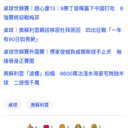
桌球世錦賽｜趙心童13：9勝丁俊暉贏下中國打吡 8
強賽將迎戰梅菲
桌球︱奧蘇利雲親述移居杜拜原因 四出征戰「一年
有90日如喪屍」
桌球世錦賽外圍賽｜傅家俊憾負威爾斯球手止步 無
緣晉身正賽圈
奧蘇利雲「波樓」拍檔 8600萬沽淺水灣豪宅微蝕半
球 二按借千萬
桌球
奧蘇利雲
4
0
0
0
0