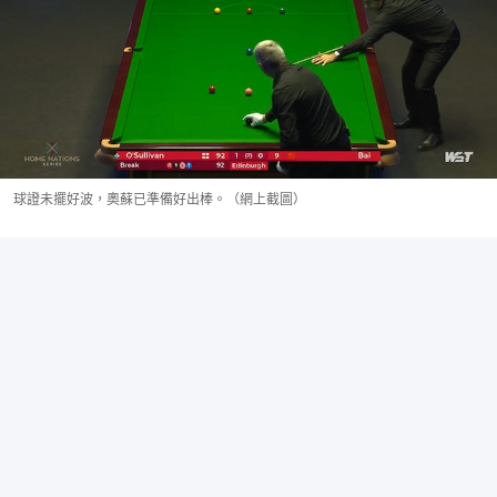
球證未擺好波，奧蘇已準備好出棒。（網上截圖）