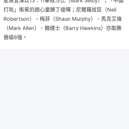
星吳宜澤以13：11擊敗沙比（Mark Selby）；「中國
打吡」衛冕的趙心童勝丁俊暉；尼爾羅拔臣（Neil 
Robertson）、梅菲（Shaun Murphy）、馬克艾倫
（Mark Allen）、鶴健士（Barry Hawkins）亦取勝
晉級8強。