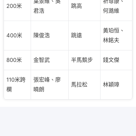
葉景維、吳
祈尊康、
200米
跳高
君浩
何澔維
黃珀恒、
400米
陳俊浩
跳遠
林銘夫
800米
金智武
半馬競步
錢文傑
110米跨
張宏峰、廖
馬拉松
林穎璋
欄
曉朗