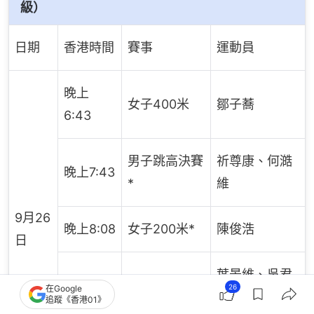
級）
日期
香港時間
賽事
運動員
晚上
女子400米
鄒子蕎
6:43
男子跳高決賽
祈尊康、何澔
晚上7:43
*
維
9月26
晚上8:08
女子200米*
陳俊浩
日
葉景維、吳君
晚上8:35
男子200米*
26
在Google
浩
追蹤《香港01》