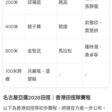
200米
邱蒨庭
跳高
張靜嵐
俞雅欣、
400米
鄒子蕎
跳遠
賈慧妍
羅映潮、
800米
金智武
馬拉松
黃卓寧
100米跨
呂麗瑤、盛
-
-
欄
楚殷
名古屋亞運2026田徑｜香港田徑隊賽程
以下為香港田徑隊初步賽程，將隨官方進一步公布，