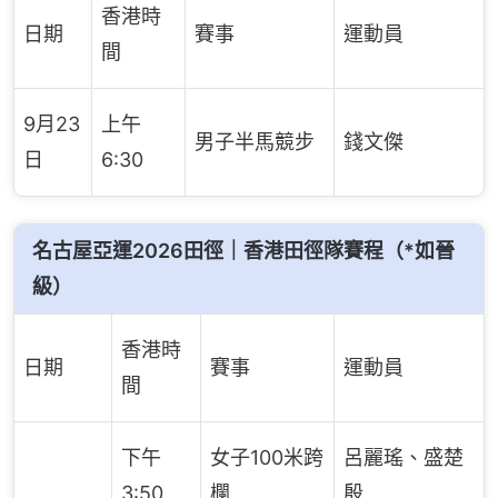
香港時
日期
賽事
運動員
間
9月23
上午
男子半馬競步
錢文傑
日
6:30
名古屋亞運2026田徑｜香港田徑隊賽程（*如晉
級）
香港時
日期
賽事
運動員
間
下午
女子100米跨
呂麗瑤、盛楚
3:50
欄
殷