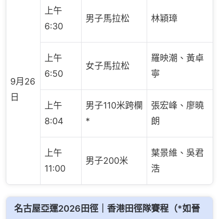
上午
男子馬拉松
林穎璋
6:30
上午
羅映潮、黃卓
女子馬拉松
6:50
寧
9月26
日
上午
男子110米跨欄
張宏峰、廖曉
8:04
*
朗
上午
葉景維、吳君
男子200米
11:00
浩
名古屋亞運2026田徑｜香港田徑隊賽程（*如晉