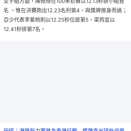
女子組方面，陳佩琦在100米初賽以12.13秒排小組首
名 ，惟在決賽跑出12.23名列第4，與獎牌擦身而過；
亞少代表李紫桃則以12.25秒位居第5，梁筠宜以
12.41秒排第7名。
田徑｜港隊新力軍首為香港征戰 獎牌喜出望外卻是