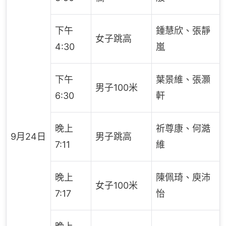
下午
鍾慧欣、張靜
女子跳高
4:30
嵐
下午
葉景維、張灝
男子100米
6:30
軒
晚上
祈尊康、何澔
9月24日
男子跳高
7:11
維
晚上
陳佩琦、庾沛
女子100米
7:17
怡