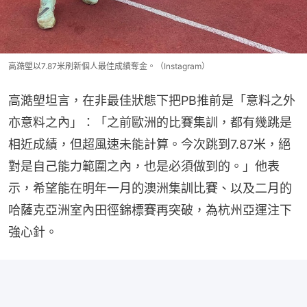
高澔塱以7.87米刷新個人最佳成績奪金。（Instagram）
高澔塱坦言，在非最佳狀態下把PB推前是「意料之外
亦意料之內」：「之前歐洲的比賽集訓，都有幾跳是
相近成績，但超風速未能計算。今次跳到7.87米，絕
對是自己能力範圍之內，也是必須做到的。」他表
示，希望能在明年一月的澳洲集訓比賽、以及二月的
哈薩克亞洲室內田徑錦標賽再突破，為杭州亞運注下
強心針。