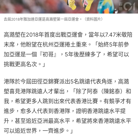
去屆2018年雅加達亞運是高澔塱第一屆亞運會。（資料圖片）
高澔塱在2018年首度出戰亞運會，當年以7.47米敬陪
末席，他盼望在杭州亞運捲土重來。「始終5年前參
加亞運是一個『初哥』，5年後歷練多了，希望可以
挑戰更高名次。」
港隊於今屆田徑亞錦賽派出5名跳遠代表角逐，高澔
塱喜見港隊跳遠人才輩出，「除了阿泰（陳銘泰）和
我，希望更多人跳到出來代表香港比賽。有競爭才有
進步，愈多人代表到香港隊，證明香港跳遠水平提
升，甚至追近亞洲最高水平，希望將來香港跳遠水平
可以追近世界，一齊進步。」