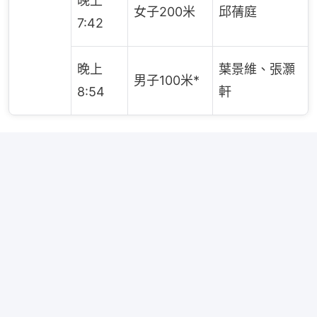
晚上
女子200米
邱蒨庭
7:42
晚上
葉景維、張灝
男子100米*
8:54
軒