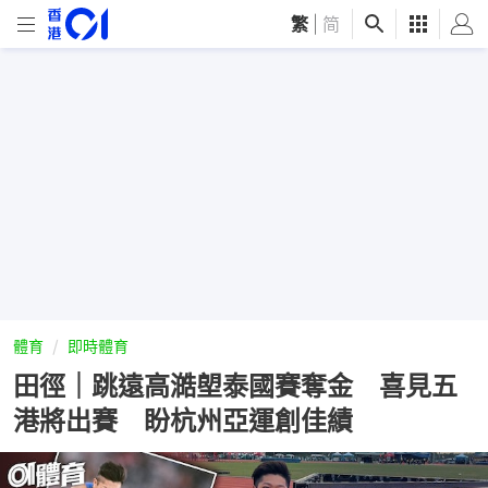
繁
|
简
體育
即時體育
田徑｜跳遠高澔塱泰國賽奪金 喜見五
港將出賽 盼杭州亞運創佳績