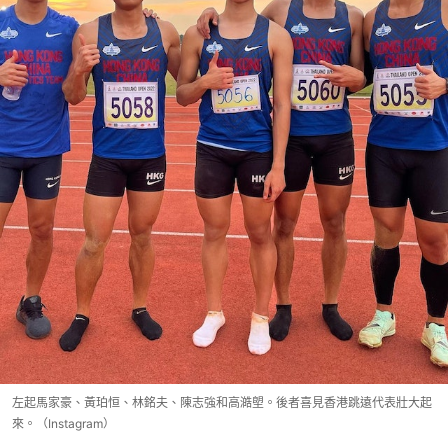
左起馬家豪、黃珀恒、林銘夫、陳志強和高澔塱。後者喜見香港跳遠代表壯大起
來。（Instagram）