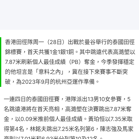
香港田徑隊周一（28日）出戰於曼谷舉行的泰國田徑
錦標賽，首天共獲1金1銀1銅。其中跳遠代表高澔塱以
7.87米刷新個人最佳成績（PB）奪金，今季發揮穩定
的他坦言是「意料之內」，冀在接下來賽事不斷突
破，為2023年9月的杭州亞運作準備。
一連四日的泰國田徑賽，港隊派出13男10女參賽，5
名跳遠港將在首天亮相，高澔塱在決賽跳出7.87米奪
金，以0.09米推前個人最佳成績。黃珀恒以7.35米取
得第4名，林銘夫跳出7.25米名列第6，陳志強及馬家
豪則以7.01米和6.93米分列第10及12名。