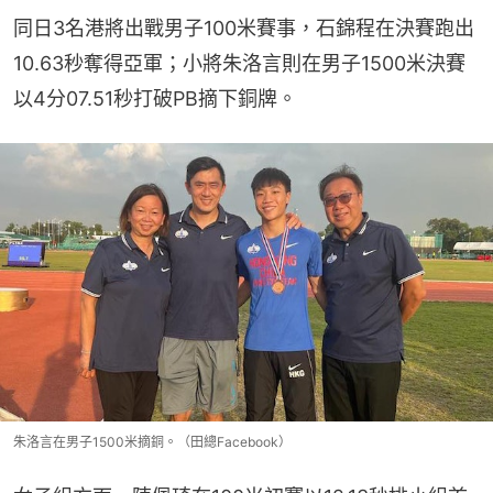
同日3名港將出戰男子100米賽事，石錦程在決賽跑出
10.63秒奪得亞軍；小將朱洛言則在男子1500米決賽
以4分07.51秒打破PB摘下銅牌。
朱洛言在男子1500米摘銅。（田總Facebook）