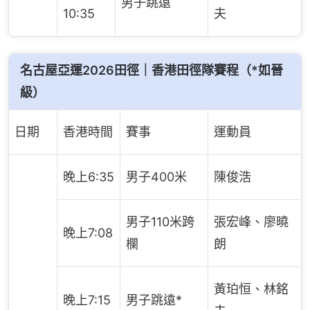
男子跳遠
10:35
夫
名古屋亞運2026田徑｜香港田徑隊賽程（*如晉
級）
日期
香港時間
賽事
運動員
晚上6:35
男子400米
陳俊浩
男子110米跨
張宏峰、廖曉
晚上7:08
欄
朗
黃珀恒、林銘
晚上7:15
男子跳遠*