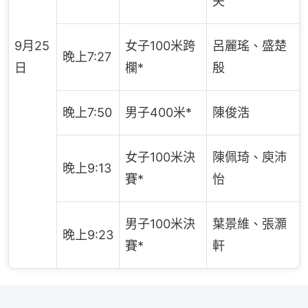
夫
9月25
女子100米跨
呂麗瑤、盛楚
晚上7:27
日
欄*
殷
晚上7:50
男子400米*
陳俊浩
女子100米決
陳佩琦、庾沛
晚上9:13
賽*
怡
男子100米決
葉景維、張灝
晚上9:23
賽*
軒