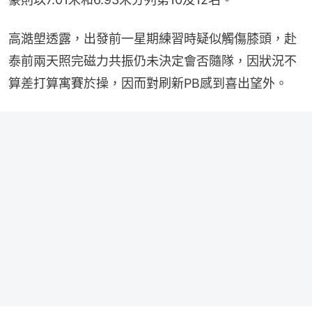
高澔塱透露，出發前一星期練習時疑似觸傷膝頭，赴
泰前兩天照完磁力共振仍未決定會否隨隊，因狀況不
算差打算寓賽於操，因而對刷新PB感到喜出望外。