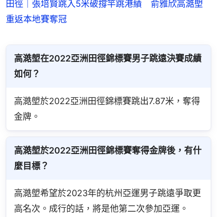
田徑｜張培賢跳入5米破撐竿跳港績 俞雅欣高澔塱
重返本地賽奪冠
高澔塱在2022亞洲田徑錦標賽男子跳遠決賽成績
如何？
高澔塱於2022亞洲田徑錦標賽跳出7.87米，奪得
金牌。
高澔塱於2022亞洲田徑錦標賽奪得金牌後，有什
麼目標？
高澔塱希望於2023年的杭州亞運男子跳遠爭取更
高名次。成行的話，將是他第二次參加亞運。