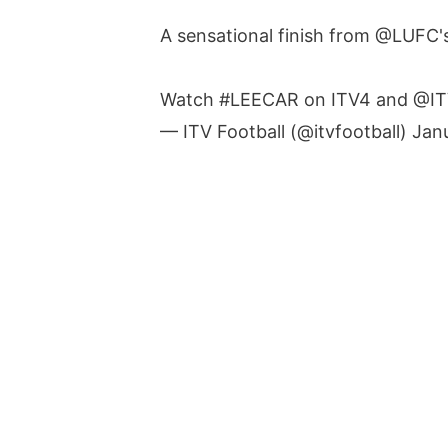
A sensational finish from
@LUFC
'
Watch
#LEECAR
on ITV4 and
@IT
— ITV Football (@itvfootball)
Jan