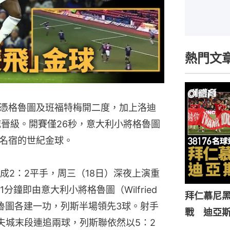
熱門文
憑格魯圖及班福特梅開二度，加上洛迪
城晉級。開賽僅26秒，意大利小將格魯圖
名宿的世紀金球。
成2：2平手，周三（18日）深夜上演重
鐘即由意大利小將格魯圖（Wilfried 
拜仁慕尼黑
格魯圖各建一功，列斯半場領先3球。射手
戰 迪亞
夫城末段連追兩球，列斯聯依然以5：2