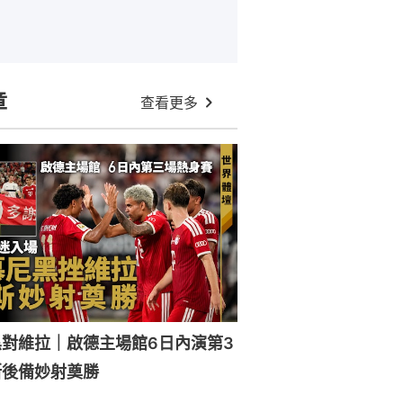
章
查看更多
對維拉｜啟德主場館6日內演第3
斯後備妙射奠勝