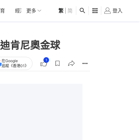
育
經濟
更多
01深圳
繁
觀點
|
简
健康
好食玩飛
登入
女
迪肯尼奧金球
1
在Google
追蹤《香港01》