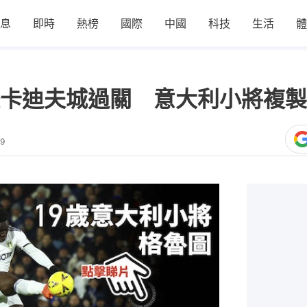
息
即時
熱榜
國際
中國
科技
生活
體
卡迪夫城過關 意大利小將複製
29