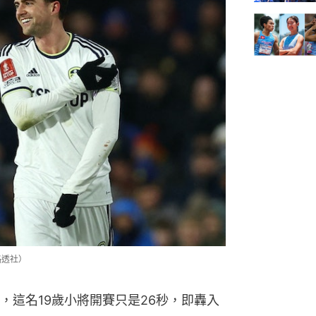
路透社）
，這名19歲小將開賽只是26秒，即轟入