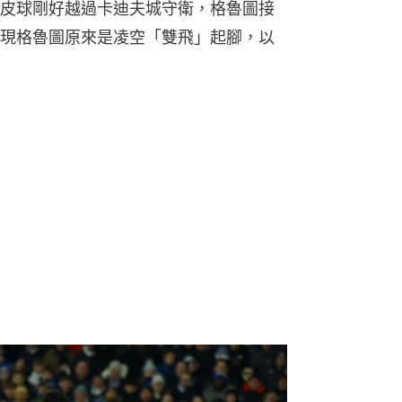
皮球剛好越過卡迪夫城守衛，格魯圖接
現格魯圖原來是凌空「雙飛」起腳，以