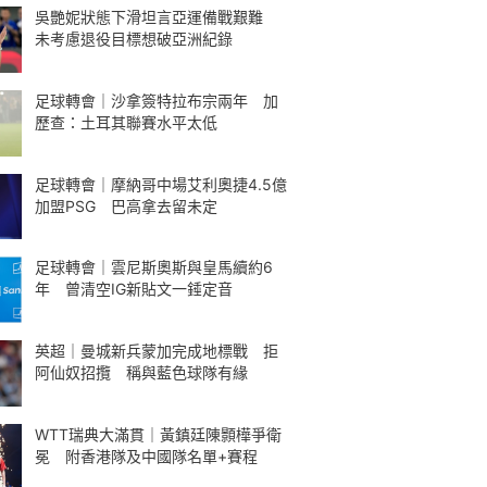
吳艷妮狀態下滑坦言亞運備戰艱難
未考慮退役目標想破亞洲紀錄
足球轉會｜沙拿簽特拉布宗兩年 加
歷查：土耳其聯賽水平太低
足球轉會｜摩納哥中場艾利奧捷4.5億
加盟PSG 巴高拿去留未定
足球轉會｜雲尼斯奧斯與皇馬續約6
年 曾清空IG新貼文一錘定音
英超｜曼城新兵蒙加完成地標戰 拒
阿仙奴招攬 稱與藍色球隊有緣
WTT瑞典大滿貫｜黃鎮廷陳顥樺爭衛
冕 附香港隊及中國隊名單+賽程