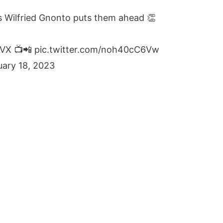
s Wilfried Gnonto puts them ahead 👏
VX
📺📲
pic.twitter.com/noh40cC6Vw
uary 18, 2023