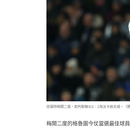
班福特梅開二度，助列斯聯以5：2淘汰卡迪夫城。（
梅開二度的格魯圖今仗當選最佳球員