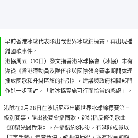
早前香港冰球代表隊出戰世界冰球錦標賽，再出現播
錯國歌事件。
港協周五（10日）發文指香港冰球協會（冰協）未有
遵從《香港運動員及隊伍參與國際體育賽事期間處理
播放國歌和升掛區旗的指引》，建議與政府相關部門
作進一步商討，「對冰協實施可行而恰當的懲處」。
港隊在2月28日在波斯尼亞出戰世界冰球錦標賽第三
級別賽事，勝出後賽會播國歌，卻錯播反修例歌曲
《願榮光歸香港》。在播錯約8秒後，有港隊成員以
「T字手勢」示意暫停，歌曲停播後，亦有球員即趨