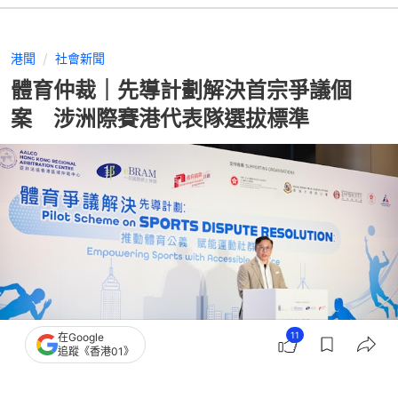
港聞
社會新聞
體育仲裁｜先導計劃解決首宗爭議個
案 涉洲際賽港代表隊選拔標準
11
在Google
追蹤《香港01》
撰文：
吳美松
出版：
2026-05-18 09:28
更新：
2026-05-18 19:15