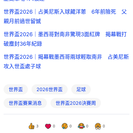
世界盃2026｜占美尼斯入球藏洋蔥 6年前險死 父
親月前過世留憾
世界盃2026｜墨西哥對南非驚現3面紅牌 揭幕戰打
破塵封36年紀錄
世界盃2026｜揭幕戰墨西哥兩球輕取南非 占美尼斯
攻入世盃處子球
世界盃
2026世界盃
足球
世界盃賽果消息
世界盃2026決賽周
3
0
0
0
0