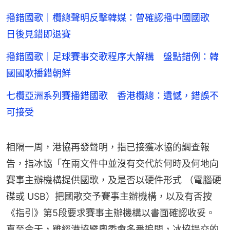
播錯國歌｜欖總聲明反擊韓媒：曾確認播中國國歌
日後見錯即退賽
播錯國歌｜足球賽事交歌程序大解構 盤點錯例：韓
國國歌播錯朝鮮
七欖亞洲系列賽播錯國歌 香港欖總：遺憾，錯誤不
可接受
相隔一周，港協再發聲明，指已接獲冰協的調查報
告，指冰協「在兩文件中並沒有交代於何時及何地向
賽事主辦機構提供國歌，及是否以硬件形式 （電腦硬
碟或 USB）把國歌交予賽事主辦機構，以及有否按
《指引》第5段要求賽事主辦機構以書面確認收妥。
直至今天，雖經港協暨奧委會多番追問，冰協提交的