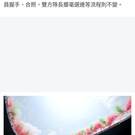
員握手、合照，雙方隊長擲毫選邊等流程則不變。