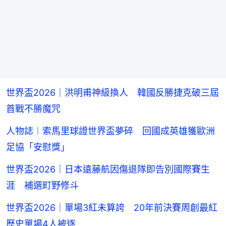
世界盃2026｜洪明甫神級換人 韓國反勝捷克破三屆
首戰不勝魔咒
人物誌︱索馬里球證世界盃夢碎 回國成英雄獲歐洲
足協「安慰獎」
世界盃2026｜日本遠藤航因傷退隊即告別國際賽生
涯 補選町野修斗
世界盃2026｜單場3紅未算誇 20年前決賽周創最紅
歷史單場4人被逐