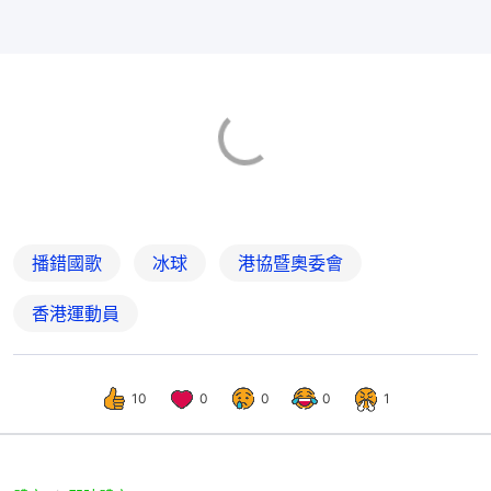
播錯國歌
冰球
港協暨奧委會
香港運動員
10
0
0
0
1