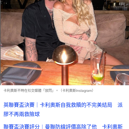
卡利奧斯不時在社交媒體「放閃」。（卡利奧斯Instagram）
英聯賽盃決賽｜卡利奧斯自我救贖的不完美結局 派
膠不再兩救險球
聯賽盃決賽評分︱曼聯防線評價高除了他 卡利奧斯