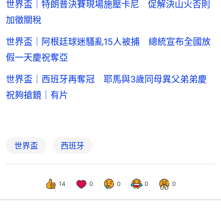
世界盃｜特朗普決賽現場施壓卡尼 促解決山火否則
加徵關稅
世界盃｜阿根廷球迷騷亂15人被捕 總統宣布全國放
假一天慶祝奪亞
世界盃｜西班牙再奪冠 耶馬與3歲同母異父弟弟慶
祝夠搶鏡｜有片
世界盃
西班牙
14
0
0
0
0