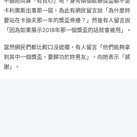
不過她尚算「有良心」地，身旁兩個歐聯獎盃都不是
卡利奧斯出事那一屆，為此有網民留言說「為什麼妳
要站在卡迪夫那一年的獎盃旁邊？」然後有人留言說
「因為如果展示2018年那一個獎盃的話就會被甩」。
當然網民們都比較口沒遮攔，有人留言「他們能夠拿
到其中一個獎盃，要歸功於妳男友」，向她表示「感
謝」。