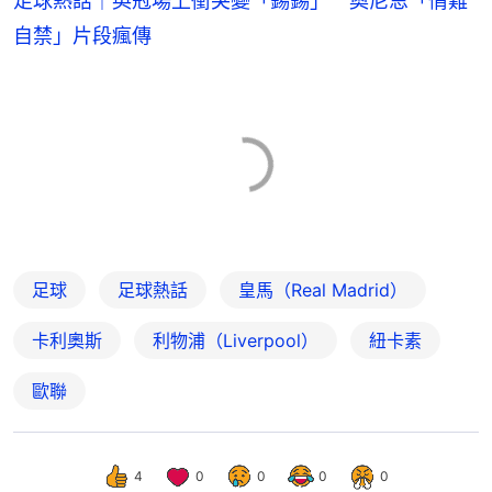
足球熱話｜英冠場上衝突變「錫錫」 奧尼恩「情難
自禁」片段瘋傳
足球
足球熱話
皇馬（Real Madrid）
卡利奧斯
利物浦（Liverpool）
紐卡素
歐聯
4
0
0
0
0