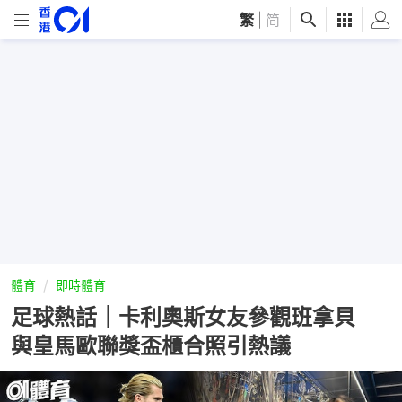
繁
|
简
體育
即時體育
足球熱話｜卡利奧斯女友參觀班拿貝
與皇馬歐聯獎盃櫃合照引熱議