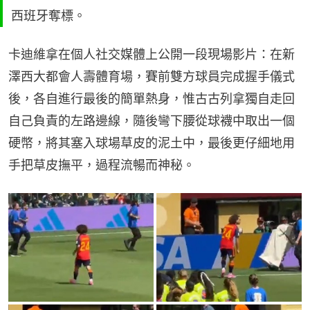
西班牙奪標。
卡迪維拿在個人社交媒體上公開一段現場影片：在新
澤西大都會人壽體育場，賽前雙方球員完成握手儀式
後，各自進行最後的簡單熱身，惟古古列拿獨自走回
自己負責的左路邊線，隨後彎下腰從球襪中取出一個
硬幣，將其塞入球場草皮的泥土中，最後更仔細地用
手把草皮撫平，過程流暢而神秘。