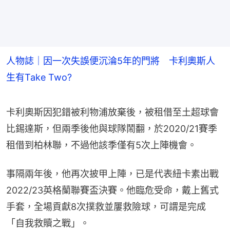
人物誌｜因一次失誤便沉淪5年的門將 卡利奧斯人
生有Take Two?
卡利奧斯因犯錯被利物浦放棄後，被租借至土超球會
比錫達斯，但兩季後他與球隊鬧翻，於2020/21賽季
租借到柏林聯，不過他該季僅有5次上陣機會。
事隔兩年後，他再次披甲上陣，已是代表紐卡素出戰
2022/23英格蘭聯賽盃決賽。他臨危受命，戴上舊式
手套，全場貢獻8次撲救並屢救險球，可謂是完成
「自我救贖之戰」。