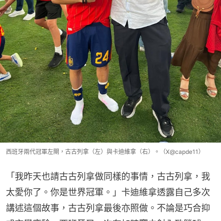
西班牙兩代冠軍左閘，古古列拿（左）與卡迪維拿（右）。（X@capde11）
「我昨天也請古古列拿做同樣的事情，古古列拿，我
太愛你了。你是世界冠軍。」卡迪維拿透露自己多次
講述這個故事，古古列拿最後亦照做。不論是巧合抑