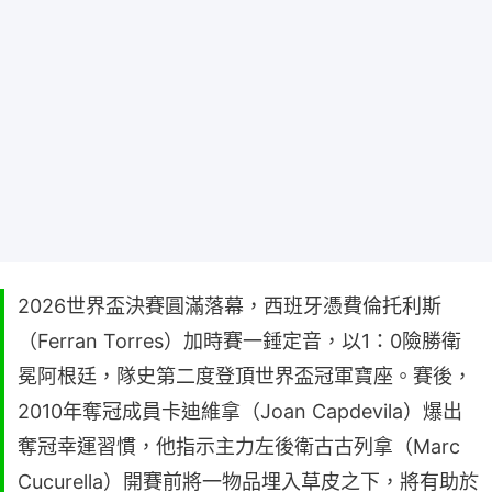
2026世界盃決賽圓滿落幕，西班牙憑費倫托利斯
（Ferran Torres）加時賽一錘定音，以1：0險勝衛
冕阿根廷，隊史第二度登頂世界盃冠軍寶座。賽後，
2010年奪冠成員卡迪維拿（Joan Capdevila）爆出
奪冠幸運習慣，他指示主力左後衛古古列拿（Marc
Cucurella）開賽前將一物品埋入草皮之下，將有助於