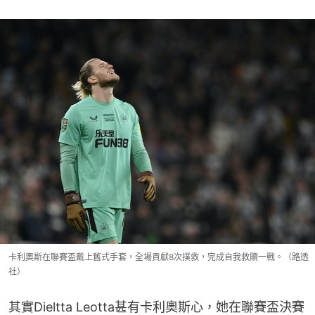
卡利奧斯在聯賽盃戴上舊式手套，全場貢獻8次撲救，完成自我救贖一戰。（路透
社）
其實Dieltta Leotta甚有卡利奧斯心，她在聯賽盃決賽