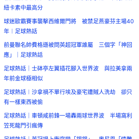
紐卡素中最高分
球迷歐霸賽事襲擊西維爾門將 被禁足燕豪芬主場40
年︱足球熱話
前曼聯名帥費格遜被問英超冠軍誰屬 三個字「神回
應」｜足球熱話
足球熱話｜士砵亭左翼插花腳入世界波 與拉美拿兩
年前金球極相似
足球熱話︱沙拿禍不單行埃及豪宅遭賊人洗劫 卻只
有一樣東西被偷
足球熱話｜車頓咸前鋒一場轟兩球世界波 半場窩利
笠死龍門引瘋傳