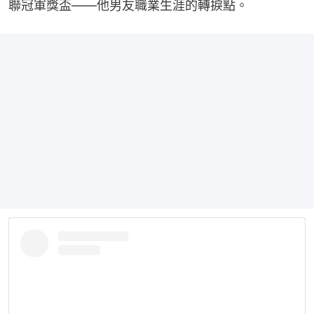
聯冠軍獎盃——他男友職業生涯的轉捩點。