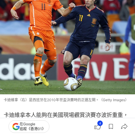
卡迪維拿（右）是西班牙在2010年世盃決賽時的正選左閘。（Getty Images）
卡迪維拿本人能夠在美國現場觀賞決賽亦波折重重，
4
他表示，自己的電子旅行授權系統（ESTA）申請被美
在Google
追蹤《香港01》
國駁回，一度被遭美國拒絕入境，因此無法與孩子前