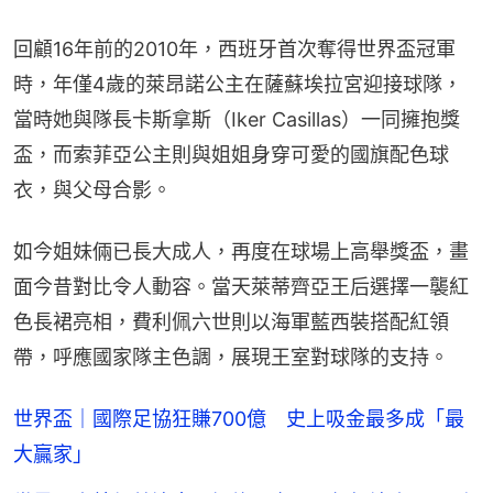
回顧16年前的2010年，西班牙首次奪得世界盃冠軍
時，年僅4歲的萊昂諾公主在薩蘇埃拉宮迎接球隊，
當時她與隊長卡斯拿斯（Iker Casillas）一同擁抱獎
盃，而索菲亞公主則與姐姐身穿可愛的國旗配色球
衣，與父母合影。
如今姐妹倆已長大成人，再度在球場上高舉獎盃，畫
面今昔對比令人動容。當天萊蒂齊亞王后選擇一襲紅
色長裙亮相，費利佩六世則以海軍藍西裝搭配紅領
帶，呼應國家隊主色調，展現王室對球隊的支持。
世界盃｜國際足協狂賺700億 史上吸金最多成「最
大贏家」