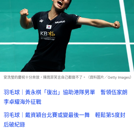
安洗瑩的慶祝十分奔放，陳雨菲笑言自己都做不了。（資料圖片／Getty Images）
羽毛球｜黃永棋「復出」協助港隊男單 暫領伍家朗
李卓耀海外征戰
羽毛球｜戴資穎台北賽或變最後一舞 輕鬆第5度封
后破紀錄