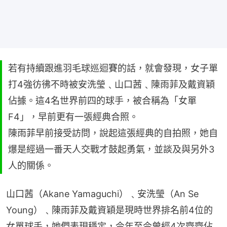
若有持續跟進羽毛球巡迴賽的話，就會發現，女子單
打4強彷彿不時被安洗瑩﹑山口茜﹑陳雨菲及戴資穎
佔據。這4名世界前四的球手，被合稱為「女單
F4」，早前更有一張經典合照。
陳雨菲早前接受訪問，說起這張經典的自拍照，她自
爆是經過一番天人交戰才鼓起勇氣，並談及與另外3
人的關係。
山口茜（Akane Yamaguchi）﹑安洗瑩（An Se 
Young）﹑陳雨菲及戴資穎是現時世界排名前4位的
女單球手，她們表現穩定，今年至今曾經4次齊齊佔