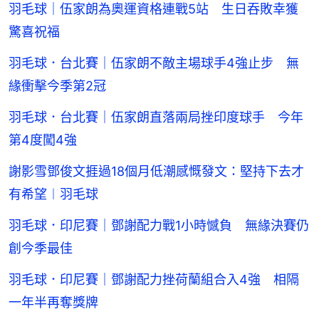
羽毛球｜伍家朗為奧運資格連戰5站 生日吞敗幸獲
驚喜祝福
羽毛球．台北賽｜伍家朗不敵主場球手4強止步 無
緣衝擊今季第2冠
羽毛球．台北賽｜伍家朗直落兩局挫印度球手 今年
第4度闖4強
謝影雪鄧俊文捱過18個月低潮感慨發文：堅持下去才
有希望︱羽毛球
羽毛球．印尼賽｜鄧謝配力戰1小時憾負 無緣決賽仍
創今季最佳
羽毛球．印尼賽｜鄧謝配力挫荷蘭組合入4強 相隔
一年半再奪獎牌