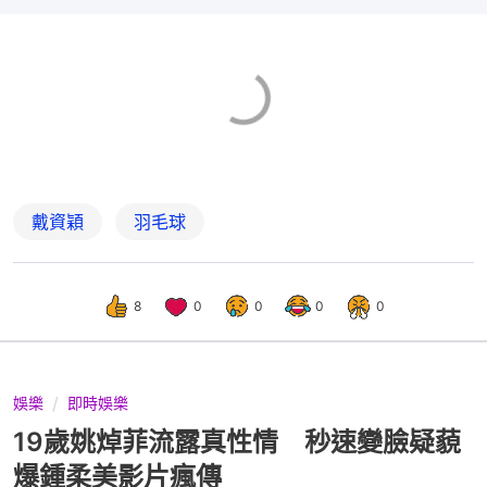
戴資穎
羽毛球
8
0
0
0
0
娛樂
即時娛樂
19歲姚焯菲流露真性情 秒速變臉疑藐
爆鍾柔美影片瘋傳