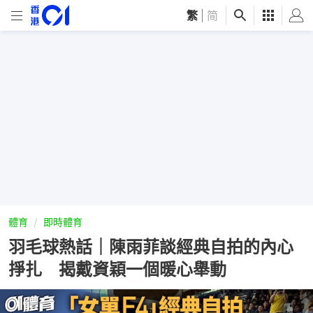
繁
|
简
體育
即時體育
羽毛球熱話｜陳雨菲談經典自拍的內心
掙扎 揭戴資穎一個暖心舉動