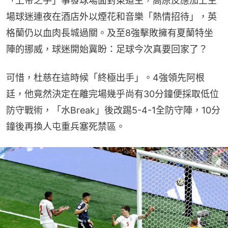
「上帝之手」事發球場面對東道主，高原反應加上主
場球迷連夜在酒店外以煙花和音樂「熱情招待」，英
格蘭仍以血肉長城過關。及至8強擊敗擁有夏蘭特坐
陣的挪威，球迷開始冀盼：足球今次真要回家了？
可惜，杜慈在這時候「終極出手」。4強領先阿根
廷，他竟然決定在離完場幾乎尚有30分鐘便採取低位
防守戰術，「水Break」後改踢5-4-1全防守陣，10分
鐘後再換人屯重兵塞死禁區。