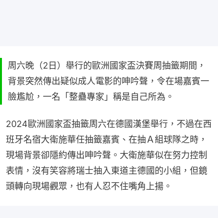
周六晚（2日）舉行的歐洲國家盃決賽周抽籤期間，
背景突然傳出疑似成人電影的呻吟聲，令在場嘉賓一
臉尷尬，一名「整蠱專家」稱是自己所為。
2024歐洲國家盃抽籤周六在德國漢堡舉行，不過在西
班牙名宿大衛施華任抽籤嘉賓、在抽Ａ組球隊之時，
現場背景卻隱約傳出呻吟聲。大衛施華似在努力控制
表情，沒有笑容將瑞士抽入東道主德國的小組，但鏡
頭轉向現場觀眾，也有人忍不住嘴角上揚。