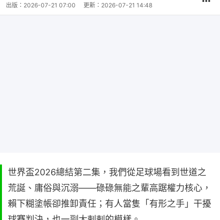
出版：
2026-07-21 07:00
更新：
2026-07-21 14:48
世界盃2026總結第二集，我們從足球場看到世道之
荒誕、庸俗與沉溺——碌碌無能之輩高踞權力核心，
賴下糊塗帳卻推卸責任；有人當隻「有形之手」干擾
球賽判決，也一副大剌剌的模樣。