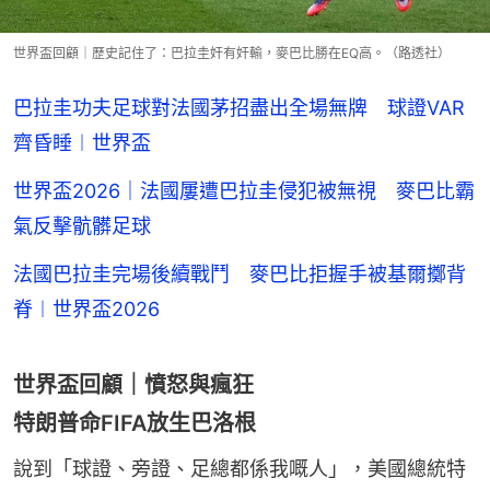
世界盃回顧｜歷史記住了：巴拉圭奸有奸輸，麥巴比勝在EQ高。（路透社）
巴拉圭功夫足球對法國茅招盡出全場無牌 球證VAR
齊昏睡︱世界盃
世界盃2026｜法國屢遭巴拉圭侵犯被無視 麥巴比霸
氣反擊骯髒足球
法國巴拉圭完場後續戰鬥 麥巴比拒握手被基爾擲背
脊︱世界盃2026
世界盃回顧｜憤怒與瘋狂
特朗普命FIFA放生巴洛根
說到「球證、旁證、足總都係我嘅人」，美國總統特