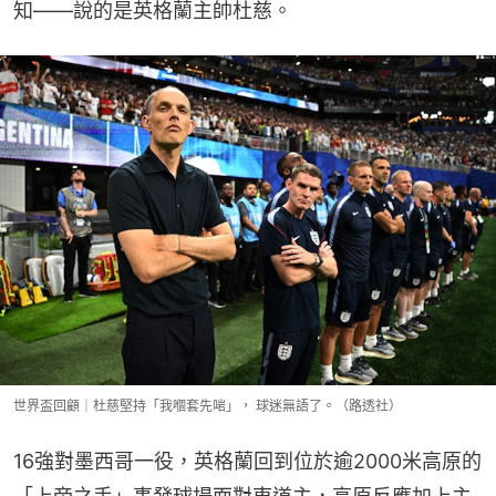
知——說的是英格蘭主帥杜慈。
世界盃回顧｜杜慈堅持「我嗰套先啱」， 球迷無語了。（路透社）
16強對墨西哥一役，英格蘭回到位於逾2000米高原的