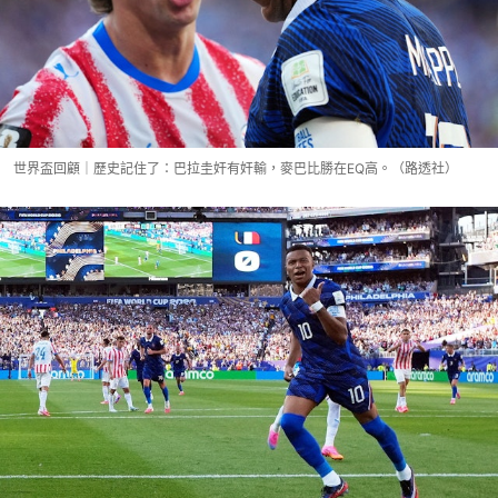
世界盃回顧｜歷史記住了：巴拉圭奸有奸輸，麥巴比勝在EQ高。（路透社）