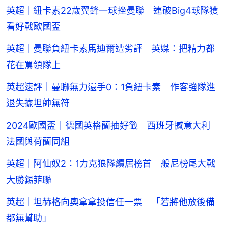
英超｜紐卡素22歲翼鋒一球挫曼聯 連破Big4球隊獲
看好戰歐國盃
英超｜曼聯負紐卡素馬迪爾遭劣評 英媒：把精力都
花在罵領隊上
英超速評｜曼聯無力還手0：1負紐卡素 作客強隊進
退失據坦帥無符
2024歐國盃｜德國英格蘭抽好籤 西班牙撼意大利
法國與荷蘭同組
英超｜阿仙奴2：1力克狼隊續居榜首 般尼榜尾大戰
大勝錫菲聯
英超｜坦赫格向奧拿拿投信任一票 「若將他放後備
都無幫助」