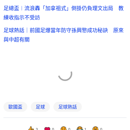
足總盃︱流浪轟「加拿祖式」倒掛仍負理文出局 教
練收指示不受訪
足球熱話｜前國足爆當年防守孫興慜成功秘訣 原來
與中超有關
歐國盃
足球
足球熱話
3
0
0
1
0