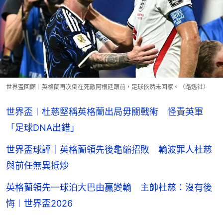
世界盃回顧｜英格蘭再次倒在死敵阿根廷跟前，足球依然未回家。（路透社）
世界盃︱杜慈堅稱英格蘭出局毋關戰術 怪責英軍
「足球DNA出錯」
世界盃球評｜英格蘭領先後龜縮招敗 輸波罪人杜慈
與前任無異抵炒
英格蘭領先一球泊大巴由贏變輸 主帥杜慈：沒有後
悔︱世界盃2026