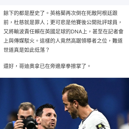
餘下的都是歷史了。英格蘭再次倒在死敵阿根廷跟
前，杜慈就是罪人；更可悲是他賽後公開批評球員，
又將輸波責任賴在英國足球的DNA上，甚至在記者會
上與傳媒駁火。這樣的人竟然高踞領導者之位，難道
世道真是如此低落？
還好，哥迪奧拿已在旁邊摩拳擦掌了。