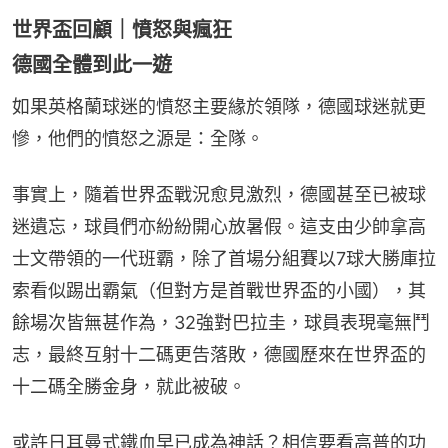
世界盃回顧｜憤怒與瘋狂
德國全體到此一遊
如果英格蘭球迷的憤怒主要緣於領隊，德國球迷就更
慘，他們的憤怒之源是：全隊。
事實上，隨着世界盃戰況愈見激烈，德國甚至已被球
迷遺忘，球員們亦紛紛開心放暑假。這支由少帥拿高
士文帶領的一代班霸，除了首場分組賽以7球大勝庫拉
索看似踢出霸氣（但對方是首戰世界盃的小國），其
餘場次皆無甚作為，32強對巴拉圭，球員表現毫無鬥
志，最終互射十二碼更告落敗，德國歷來在世界盃的
十二碼全勝金身，就此被破。
或許日耳曼式鐵血早已成為神話？相信要看高普的功