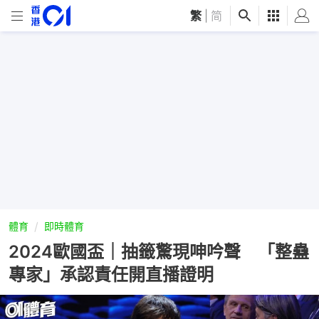
繁
|
简
體育
即時體育
2024歐國盃｜抽籤驚現呻吟聲 「整蠱
專家」承認責任開直播證明