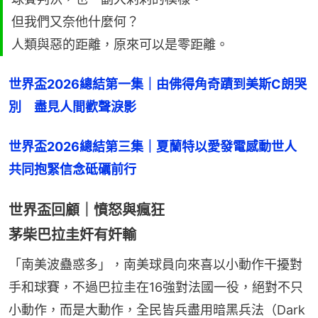
但我們又奈他什麼何？
人類與惡的距離，原來可以是零距離。
世界盃2026總結第一集｜由佛得角奇蹟到美斯C朗哭
別　盡見人間歡聲淚影
世界盃2026總結第三集｜夏蘭特以愛發電感動世人　
共同抱緊信念砥礪前行
世界盃回顧｜憤怒與瘋狂
茅柴巴拉圭奸有奸輸
「南美波蠱惑多」，南美球員向來喜以小動作干擾對
手和球賽，不過巴拉圭在16強對法國一役，絕對不只
小動作，而是大動作，全民皆兵盡用暗黑兵法（Dark 