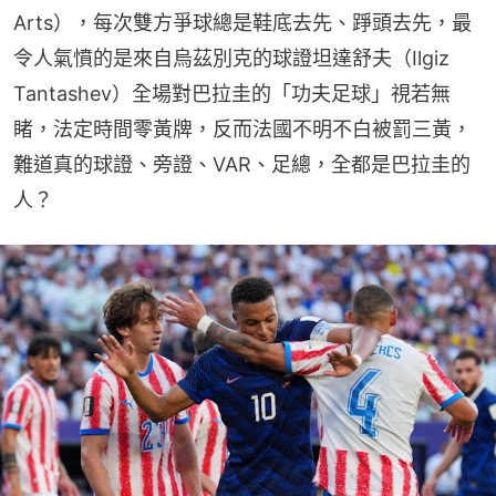
Arts），每次雙方爭球總是鞋底去先、踭頭去先，最
令人氣憤的是來自烏茲別克的球證坦達舒夫（Ilgiz 
Tantashev）全場對巴拉圭的「功夫足球」視若無
睹，法定時間零黃牌，反而法國不明不白被罰三黃，
難道真的球證、旁證、VAR、足總，全都是巴拉圭的
人？