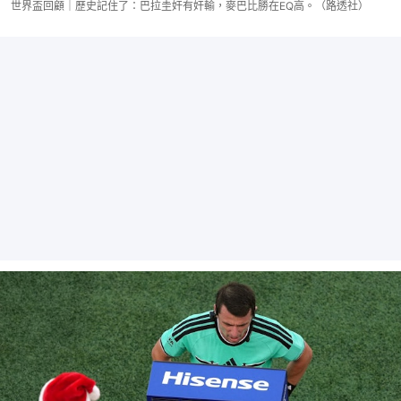
世界盃回顧｜歷史記住了：巴拉圭奸有奸輸，麥巴比勝在EQ高。（路透社）