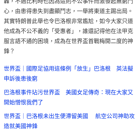
轟，不過比利時也因為這則不公事件而激發起無窮鬥
心，由患得患失到盡顯鬥志，一舉將東道主踢出局。
其實特朗普此舉也令巴洛根非常尷尬，如今大家只道
他成為不公不義的「受惠者」，誰還記得他在法甲克
服言語不通的困境，成為在世界盃首戰梅開二度的神
鋒？
世界盃｜國際足協用這條例「放生」巴洛根 英法擬
申訴後患後窮
巴洛根事件玷污世界盃 美國女足傳奇：現在大家又
開始憎恨我們了
世界盃｜巴洛根未出生便滯留美國 航空公司神助攻
造就美國神鋒