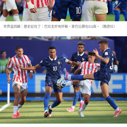
世界盃回顧｜歷史記住了：巴拉圭奸有奸輸，麥巴比勝在EQ高。（路透社）