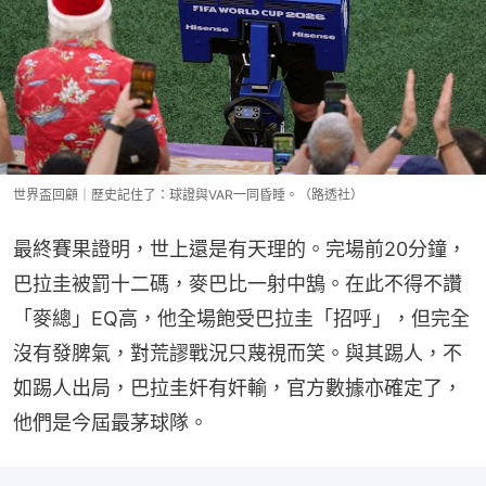
世界盃回顧｜歷史記住了：球證與VAR一同昏睡。（路透社）
最終賽果證明，世上還是有天理的。完場前20分鐘，
巴拉圭被罰十二碼，麥巴比一射中鵠。在此不得不讚
「麥總」EQ高，他全場飽受巴拉圭「招呼」，但完全
沒有發脾氣，對荒謬戰況只蔑視而笑。與其踢人，不
如踢人出局，巴拉圭奸有奸輸，官方數據亦確定了，
他們是今屆最茅球隊。