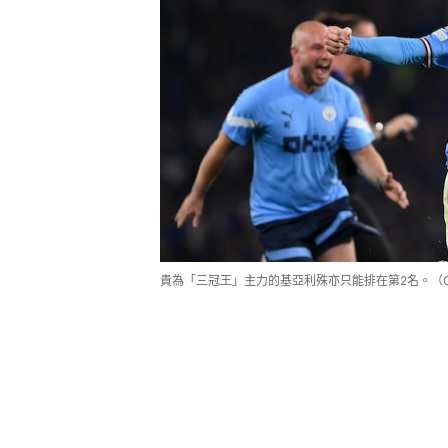
貴為「三冠王」主力的基亞利殊亦只能排在第2名。（Gett