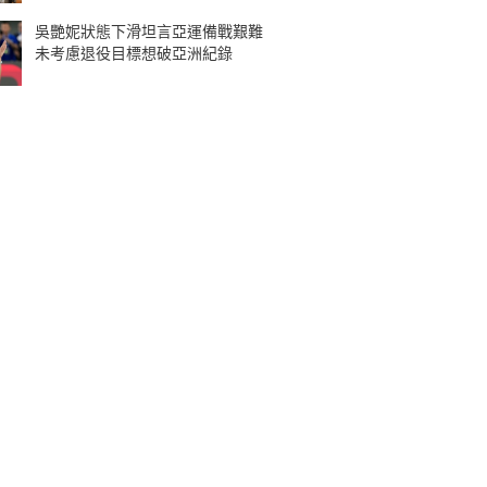
吳艷妮狀態下滑坦言亞運備戰艱難
未考慮退役目標想破亞洲紀錄