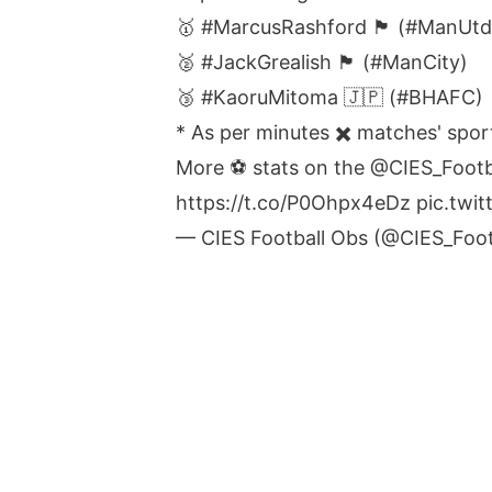
🥇
#MarcusRashford
🏴󠁧󠁢󠁥󠁮󠁧󠁿 (
#ManUtd
🥈
#JackGrealish
🏴󠁧󠁢󠁥󠁮󠁧󠁿 (
#ManCity
)
🥉
#KaoruMitoma
🇯🇵 (
#BHAFC
)
* As per minutes ✖️ matches' sporti
More ⚽️ stats on the
@CIES_Footb
https://t.co/P0Ohpx4eDz
pic.twi
— CIES Football Obs (@CIES_Foot