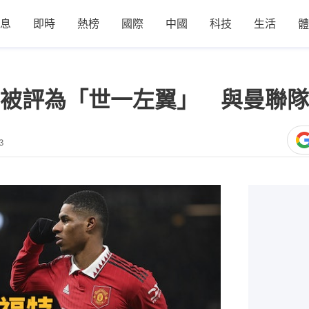
息
即時
熱榜
國際
中國
科技
生活
體
被評為「世一左翼」 與曼聯隊
3