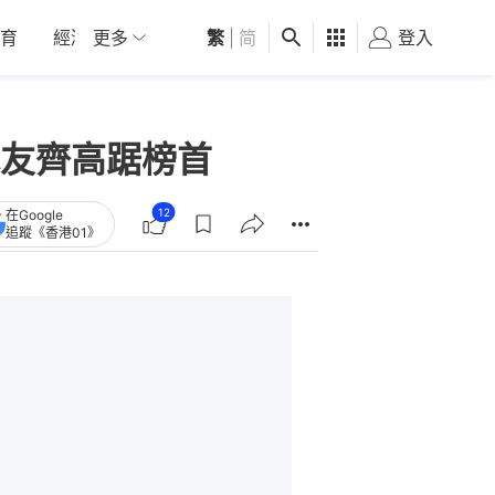
育
經濟
更多
01深圳
繁
觀點
|
简
健康
好食玩飛
登入
女
友齊高踞榜首
12
在Google
追蹤《香港01》