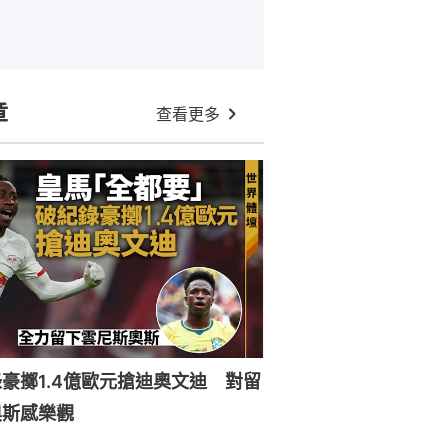
章
查看更多
豪擲1.4億歐元搶迪奧文迪 對留
奧斯感樂觀