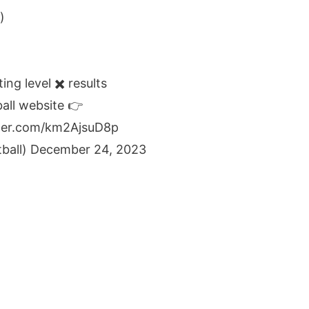
)
ng level ✖️ results
all
website 👉
tter.com/km2AjsuD8p
ball)
December 24, 2023