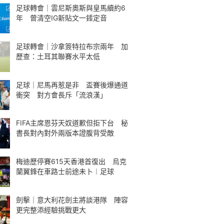
足球轉會｜雲尼斯奧斯與皇馬續約6
年 曾清空IG新貼文一錘定音
足球轉會｜沙拿簽特拉布宗兩年 加
歷查：土耳其聯賽水平太低
足球｜尼馬再惹是非 盃賽後爆通道
衝突 對方會長斥「流浪漢」
FIFA主席恩芬天奴道歉但拒下台 秘
書長對內對外兩版本證腹背受敵
梅迪歷停賽615天香港首復出 烏克
蘭翼鋒在車路士前途未卜︱足球
劍擊｜意大利花劍主將談港隊 陣容
更完整添經驗挑戰更大