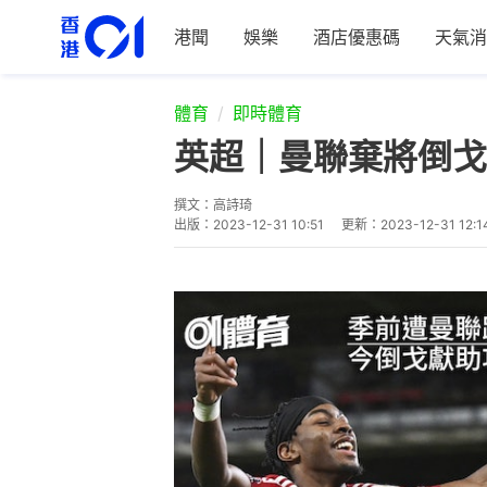
港聞
娛樂
酒店優惠碼
天氣消
體育
即時體育
英超｜曼聯棄將倒戈
撰文：
高詩琦
出版：
2023-12-31 10:51
更新：
2023-12-31 12:1