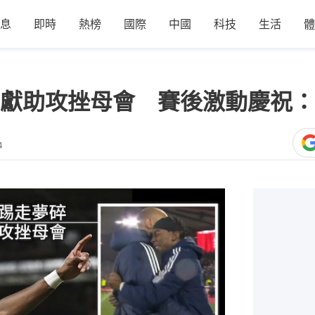
息
即時
熱榜
國際
中國
科技
生活
體
獻助攻挫母會 賽後激動慶祝：
4