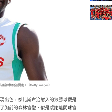
腳便被賣走。（Getty Images）
現出色，傑比斯韋治射入的致勝球便是
了胸前的森林會徽，似是感謝這間球會