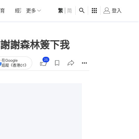
育
經濟
更多
01深圳
繁
觀點
|
简
健康
好食玩飛
登入
女
謝謝森林簽下我
25
在Google
追蹤《香港01》