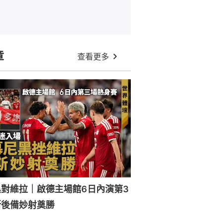
章
查看更多
對維拉｜啟德主場館6日內演第3
斯後備妙射奠勝