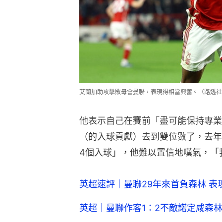
艾蘭加助攻擊敗母會曼聯，表現得相當興奮。（路透社
他表示自己在賽前「盡可能保持專業
（的入球貢獻）去到雙位數了，去年
4個入球」，他難以置信地嘆氣，「
英超速評｜曼聯29年來首負森林 表
英超｜曼聯作客1：2不敵諾定咸森