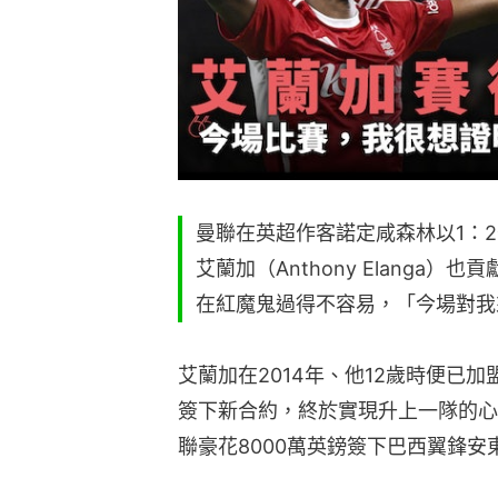
曼聯在英超作客諾定咸森林以1：
艾蘭加（Anthony Elanga
在紅魔鬼過得不容易，「今場對我
艾蘭加在2014年、他12歲時便已加
簽下新合約，終於實現升上一隊的心
聯豪花8000萬英鎊簽下巴西翼鋒