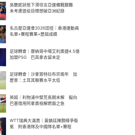
吳艷妮狀態下滑坦言亞運備戰艱難
未考慮退役目標想破亞洲紀錄
名古屋亞運會2026田徑｜香港運動員
名單+賽程賽果+歷屆成績
足球轉會｜摩納哥中場艾利奧捷4.5億
加盟PSG 巴高拿去留未定
足球轉會｜沙拿簽特拉布宗兩年 加
歷查：土耳其聯賽水平太低
英超｜利物浦中堅荒長期未解 擬向
巴塞借用阿拿奧祖解燃眉之急
WTT瑞典大滿貫｜黃鎮廷陳顥樺爭衛
冕 附香港隊及中國隊名單+賽程