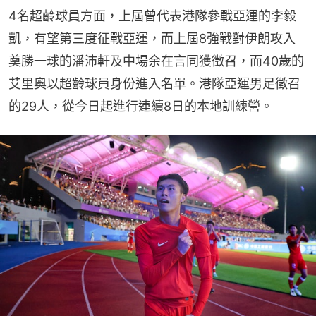
4名超齡球員方面，上屆曾代表港隊參戰亞運的李毅
凱，有望第三度征戰亞運，而上屆8強戰對伊朗攻入
奠勝一球的潘沛軒及中場余在言同獲徵召，而40歲的
艾里奧以超齡球員身份進入名單。港隊亞運男足徵召
的29人，從今日起進行連續8日的本地訓練營。