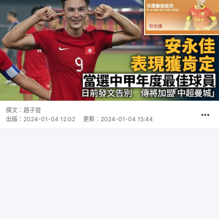
撰文：
趙子晉
出版：
2024-01-04 12:02
更新：
2024-01-04 15:44