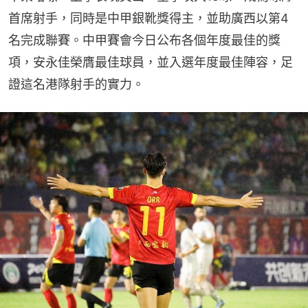
首席射手，同時是中甲銀靴獎得主，並助廣西以第4
名完成聯賽。中甲賽會今日公布各個年度最佳的獎
項，安永佳榮膺最佳球員，並入選年度最佳陣容，足
證這名港隊射手的實力。