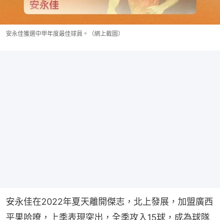
安永佳獲選中甲年度最佳球員。（網上截圖）
安永佳在2022年夏天離開傑志，北上發展，加盟廣西
平果哈嘹，上季表現突出，全季攻入15球，成為球隊