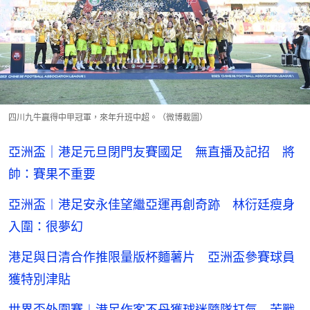
四川九牛贏得中甲冠軍，來年升班中超。（微博截圖）
亞洲盃｜港足元旦閉門友賽國足 無直播及記招 將
帥：賽果不重要
亞洲盃︱港足安永佳望繼亞運再創奇跡 林衍廷瘦身
入圍：很夢幻
港足與日清合作推限量版杯麵薯片 亞洲盃參賽球員
獲特別津貼
世界盃外圍賽︱港足作客不丹獲球迷隨隊打氣 苦戰