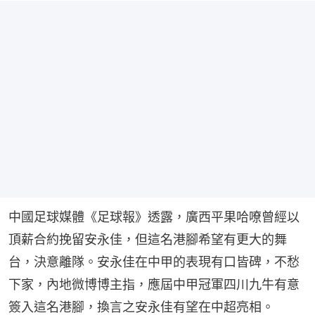
中國足球媒體《足球報》透露，廣西平果哈嘹曾經以
頂薪合約挽留安永佳，但這名港腳希望有更大的舞
台，決意離隊。安永佳在中甲的表現有口皆碑，不愁
下家，內地微博博主指，應屆中甲冠軍四川九牛有意
簽入這名港腳，換言之安永佳有望在中超亮相。