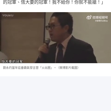
的冠軍、恆大要的冠軍！我不給你！你就不能搶！」
劉永灼當年這番霸氣發言曾「火出圈」。（微博影片截圖）