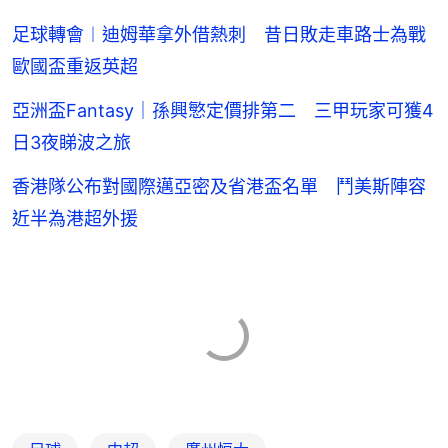
足球轉會︱迪姆華拿外借熱刺 昔日敗走車路士為戰
歐國盃重返英超
亞洲盃Fantasy｜孫興慜定價排第二 三甲玩家可獲4
日3夜睇波之旅
香港隊公布對國際邁亞密及省港盃名單 鬥美斯陣容
近半為港超外援