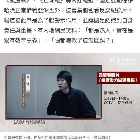
《鳳凰網》、《足球報》等內媒報道，國足近期在多
哈除正常備戰亞洲盃外，還會集體觀看反腐紀錄片。
報道指此舉是為了起警示作用，並讓國足認識到自身
責任與重擔。有內地網民笑稱：「都是熟人，實在是
狠有教育意義」、「腿都嚇軟了還怎麼踢？」
內媒報道指，國足在多哈將會集體觀看反腐紀錄片。（微博圖片）