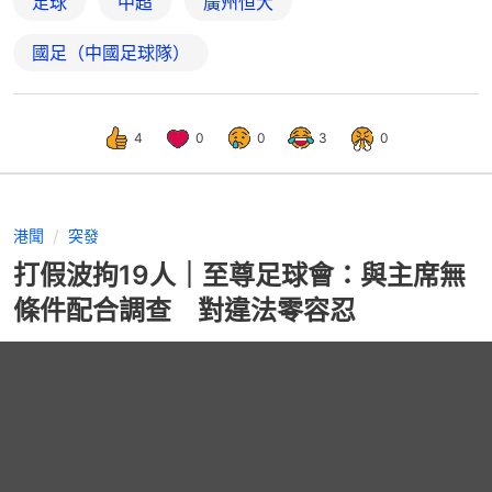
足球
中超
廣州恒大
國足（中國足球隊）
4
0
0
3
0
港聞
突發
打假波拘19人｜至尊足球會：與主席無
條件配合調查 對違法零容忍