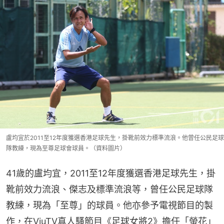
盧均宜於2011至12年度獲選香港足球先生，掛靴前效力標準流浪。他曾任公民足球
隊教練，現為至尊足球會球員。（資料圖片）
41歲的盧均宜，2011至12年度獲選香港足球先生，掛
靴前效力流浪、傑志及標準流浪等，曾任公民足球隊
教練，現為「至尊」的球員。他亦參予電視節目的製
作，在ViuTV真人騷節目《足球女將2》擔任「螢花」