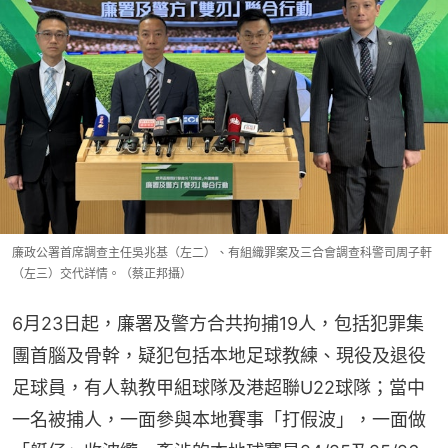
廉政公署首席調查主任吳兆基（左二）、有組織罪案及三合會調查科警司周子軒
（左三）交代詳情。（蔡正邦攝）
6月23日起，廉署及警方合共拘捕19人，包括犯罪集
團首腦及骨幹，疑犯包括本地足球教練、現役及退役
足球員，有人執教甲組球隊及港超聯U22球隊；當中
一名被捕人，一面參與本地賽事「打假波」，一面做