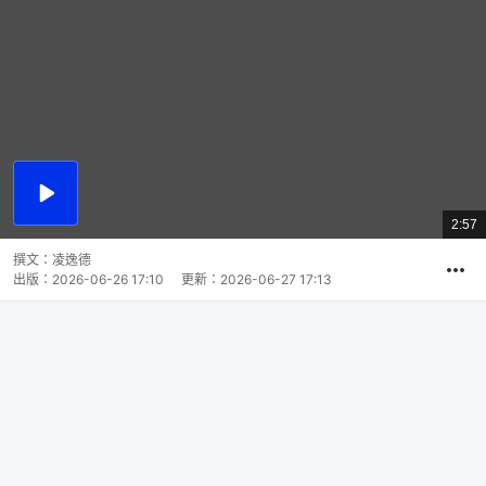
播
放
2:57
總
影
共
片
時
撰文：
凌逸德
間
出版：
2026-06-26 17:10
更新：
2026-06-27 17:13