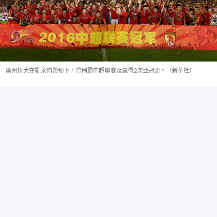
廣州恆大在劉永灼帶領下，曾稱霸中超聯賽及贏得2次亞冠盃。（新華社）