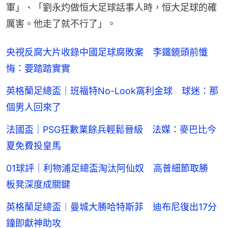
軍」、「劉永灼做恒大足球話事人時，恒大足球的確
厲害。他走了就不行了」。
央視反腐大片收錄中國足球腐敗案 李鐵鏡頭前懺
悔：要踏踏實實
英格蘭足總盃｜班福特No-Look窩利金球 球迷：那
個男人回來了
法國盃｜PSG狂數業餘兵輕鬆晉級 法媒：麥巴比今
夏免費投皇馬
01球評｜利物浦足總盃淘汰阿仙奴 高普細節取勝
板凳深度成關鍵
英格蘭足總盃︱曼城大勝哈特斯菲 迪布尼復出17分
鐘即獻神助攻