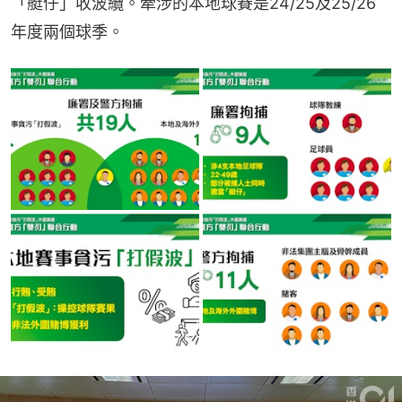
「艇仔」收波纜。牽涉的本地球賽是24/25及25/26
年度兩個球季。