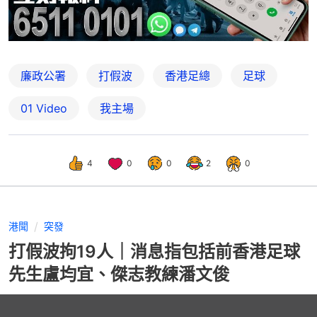
廉政公署
打假波
香港足總
足球
01 Video
我主場
4
0
0
2
0
港聞
突發
打假波拘19人｜消息指包括前香港足球
先生盧均宜、傑志教練潘文俊