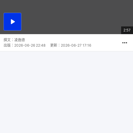
播
放
2:57
總
影
共
片
時
撰文：
凌逸德
間
出版：
2026-06-26 22:48
更新：
2026-06-27 17:16