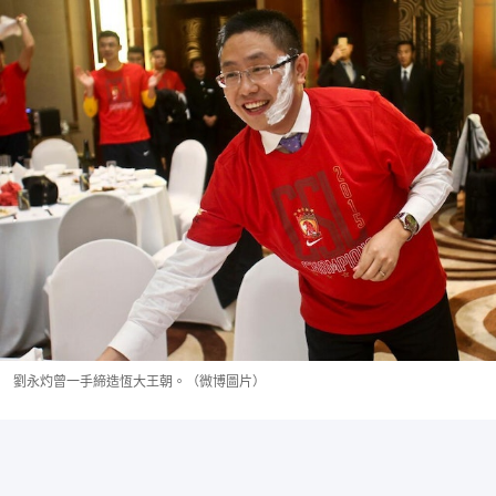
劉永灼曾一手締造恆大王朝。（微博圖片）