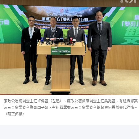
廉政公署總調查主任卓偉基（左起）、廉政公署首席調查主任吳兆基、有組織罪案
及三合會調查科警司周子軒、有組織罪案及三合會調查科總督察何恩傑交代詳情。
（蔡正邦攝）