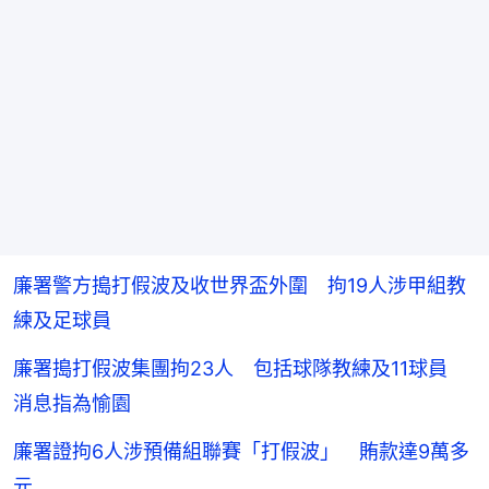
廉署警方搗打假波及收世界盃外圍 拘19人涉甲組教
練及足球員
廉署搗打假波集團拘23人 包括球隊教練及11球員
消息指為愉園
廉署證拘6人涉預備組聯賽「打假波」 賄款達9萬多
元