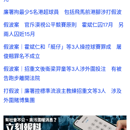
廉署拘最少5名港超球員 包括飛馬前港腳涉打假波
假波案 官斥漠視公平競賽原則 霍斌仁囚17月 另
兩人囚近15月
假波案｜霍斌仁和「艇仔」等3人操控球賽罪成 屠
俊翹罪名不成立
假波案｜招重文後衛梁羿童等3人涉外圍投注 有被
告跑步離開法院
打假波｜廉署控標準流浪主教練招重文等3人 涉及
外圍賭博集團