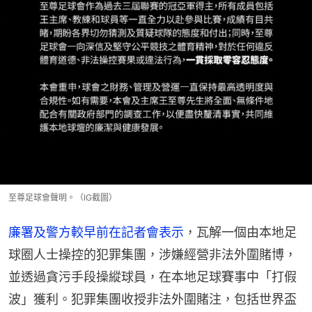
至尊足球會聲明。（IG截圖）
廉署及警方較早前在記者會表示
，瓦解一個由本地足
球圈人士操控的犯罪集團，涉嫌經營非法外圍賭博，
並透過貪污手段操縱球員，在本地足球賽事中「打假
波」獲利。犯罪集團收授非法外圍賭注，包括世界盃