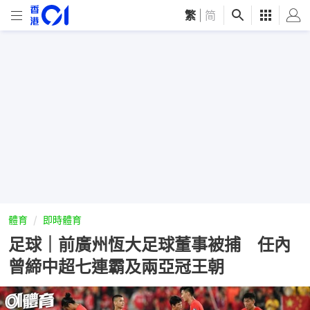
繁
|
简
體育
即時體育
足球｜前廣州恆大足球董事被捕 任內
曾締中超七連霸及兩亞冠王朝