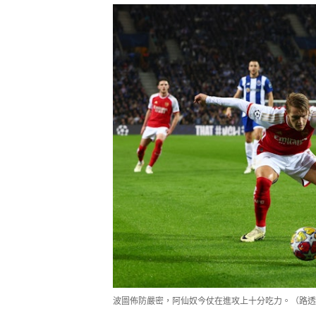
波圖佈防嚴密，阿仙奴今仗在進攻上十分吃力。（路透