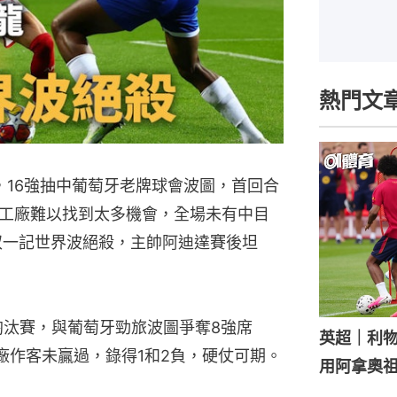
熱門文
，16強抽中葡萄牙老牌球會波圖，首回合
工廠難以找到太多機會，全場未有中目
奴一記世界波絕殺，主帥阿迪達賽後坦
淘汰賽，與葡萄牙勁旅波圖爭奪8強席
英超｜利
廠作客未贏過，錄得1和2負，硬仗可期。
用阿拿奧