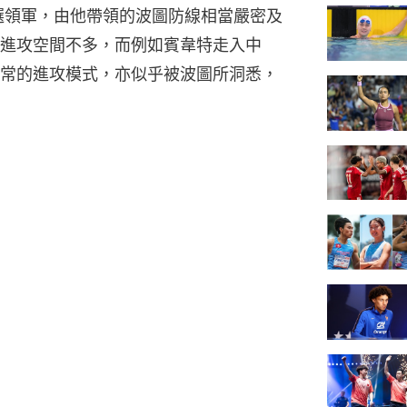
選領軍，由他帶領的波圖防線相當嚴密及
進攻空間不多，而例如賓韋特走入中
常的進攻模式，亦似乎被波圖所洞悉，