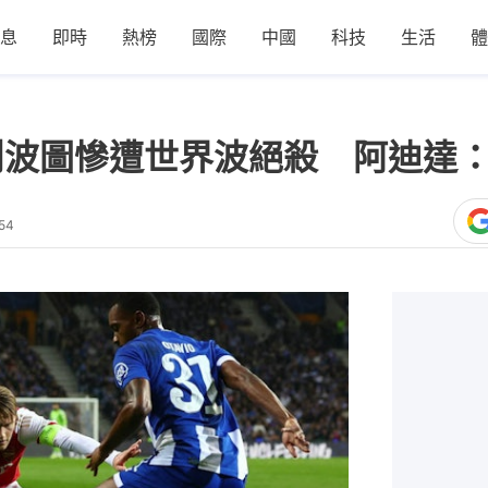
息
即時
熱榜
國際
中國
科技
生活
體
鬥波圖慘遭世界波絕殺 阿迪達
54