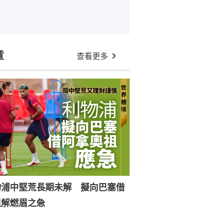
章
查看更多
物浦中堅荒長期未解 擬向巴塞借
祖解燃眉之急