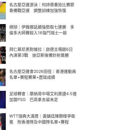
名古屋亞運游泳｜何詩蓓重拾比賽節
奏備戰亞運 調整訓練加強恢復
網球｜伊雅娜延續強勢取七連勝 多
倫多大師賽殺入16強鬥瑞士一姐
拜仁慕尼黑對維拉｜啟德主場館6日
內演第3戰 迪亞斯後備妙射奠勝
名古屋亞運會2026田徑｜香港運動員
名單+賽程賽果+歷屆成績
足球轉會｜摩納哥中場艾利奧捷4.5億
加盟PSG 巴高拿去留未定
WTT瑞典大滿貫｜黃鎮廷陳顥樺爭衛
冕 附香港隊及中國隊名單+賽程