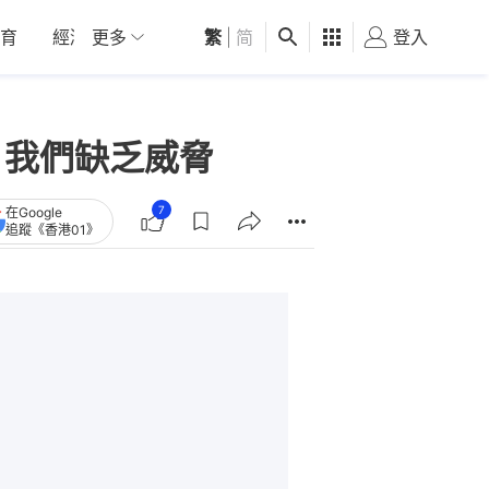
育
經濟
更多
01深圳
繁
觀點
|
简
健康
好食玩飛
登入
女
：我們缺乏威脅
7
在Google
追蹤《香港01》