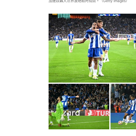
加連奴轟入世界波絕殺阿仙奴。（Getty Images）