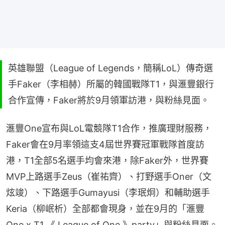
英雄聯盟（League of Legends，簡稱LoL）傳奇選
手Faker（李相赫）所屬的韓國戰隊T1，與滙豐銀行
合作宣傳，Faker將於9月領軍訪港，與粉絲見面。
滙豐One宣布與LoL電競隊T1合作，推廣理財服務，
Faker會在9月率領這支4屆世界賽冠軍戰隊首度訪
港，T1全部5名選手均會來港，除Faker外，世界賽
MVP上路選手Zeus（崔祐齊）、打野選手Oner（文
炫竣）、下路選手Gumayusi（李珉炯）和輔助選手
Keria（柳岷析）全部都會現身，並在9月的「滙豐
One x T1 《 League of One 》party」與粉絲見面。