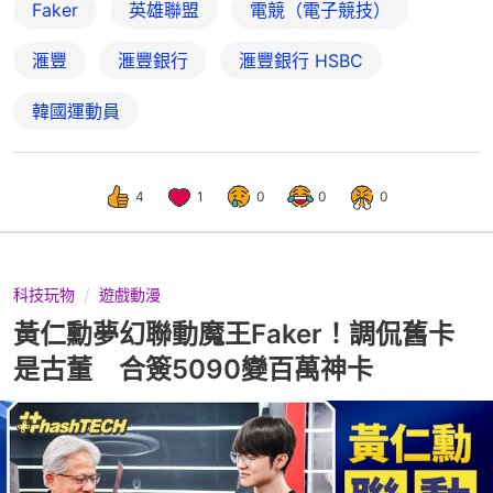
Faker
英雄聯盟
電競（電子競技）
滙豐
滙豐銀行
滙豐銀行 HSBC
韓國運動員
4
1
0
0
0
科技玩物
遊戲動漫
黃仁勳夢幻聯動魔王Faker！調侃舊卡
是古董 合簽5090變百萬神卡