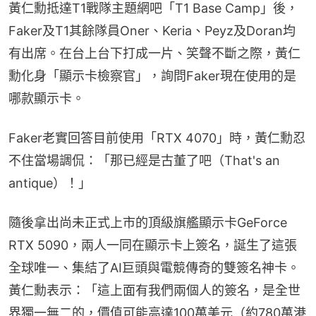
黃仁勳抵達T1戰隊主題網吧「T1 Base Camp」後，
Faker及T1其餘隊員Oner、Keria、Peyz及Doran均
有出席。在台上台下打成一片、笑聲不斷之際，黃仁
勳化身「顯示卡檢察官」，詢問Faker現在使用的是
哪款顯示卡。
Faker老實回答目前使用「RTX 4070」時，黃仁勳忍
不住當場調侃：「那已經是古董了吧（That's an 
antique）！」
隨後拿出尚未正式上市的頂級旗艦顯示卡GeForce 
RTX 5090，兩人一同在顯示卡上簽名，誕生了這張
全球唯一、集結了AI巨頭與電競傳奇的雙簽名神卡。
黃仁勳表示：「這上面有我們兩個人的簽名，是全世
界獨一無二的，價值可能高達100萬美元（約780萬港