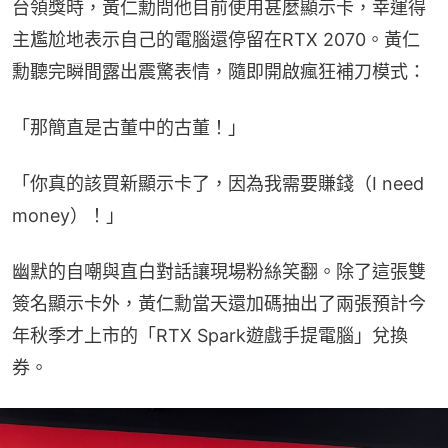
台領獎時，黃仁勳問他目前使用甚麼顯示卡，幸運得
主尷尬地表示自己的電腦還停留在RTX 2070。黃仁
勳聽完瞬間露出震驚表情，隨即開啟瘋狂補刀模式：
「那簡直是古董中的古董！」
「你真的該買新顯示卡了，因為我需要賺錢（I need 
money）！」
幽默的自嘲與直白對話讓現場粉絲笑翻。除了這張雙
簽名顯示卡外，黃仁勳當天還加碼抽出了兩張預計今
年秋季才上市的「RTX Spark遊戲手提電腦」兌換
券。