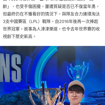
齡」、也受手傷困擾，屢遭質疑是否已不復當年勇，
但最終仍在不獲看好的情況下，與隊友合力連環淘汰
3支中國賽區（LPL）戰隊，自2016年後再一次捧起
世界冠軍，故事為人津津樂道，也令去年世界賽的收
視創下歷史新高。