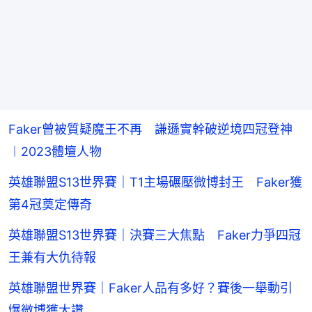
Faker曾被質疑魔王不再 謙遜實幹破逆境四冠登神
︱2023體壇人物
英雄聯盟S13世界賽｜T1主場碾壓微博封王 Faker獲
第4冠奠定傳奇
英雄聯盟S13世界賽｜決賽三大焦點 Faker力爭四冠
王兼有大仇待報
英雄聯盟世界賽｜Faker人品有多好？賽後一舉動引
爆微博獲大讚