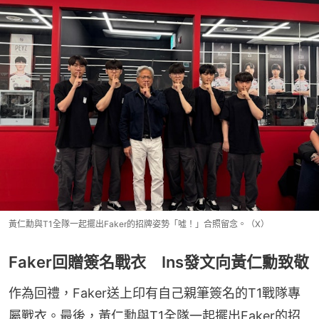
黃仁勳與T1全隊一起擺出Faker的招牌姿勢「噓！」合照留念。（X）
Faker回贈簽名戰衣 Ins發文向黃仁勳致敬
作為回禮，Faker送上印有自己親筆簽名的T1戰隊專
屬戰衣。最後，黃仁勳與T1全隊一起擺出Faker的招