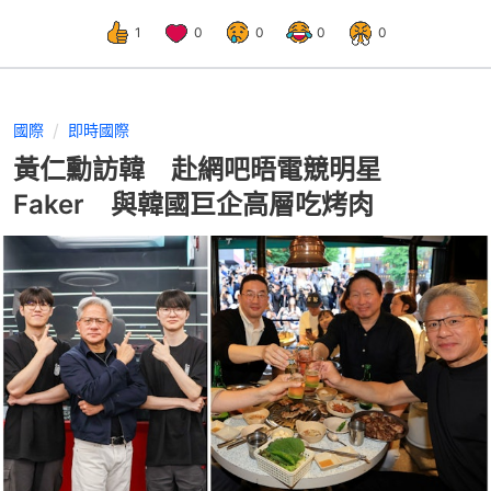
1
0
0
0
0
國際
即時國際
黃仁勳訪韓 赴網吧晤電競明星
Faker 與韓國巨企高層吃烤肉