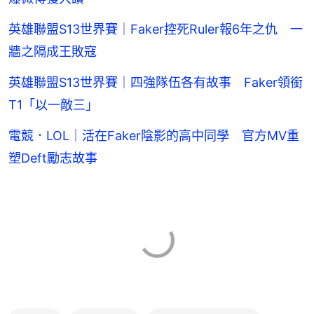
英雄聯盟S13世界賽｜Faker控死Ruler報6年之仇 一
牆之隔成王敗寇
英雄聯盟S13世界賽｜四強隊伍各有故事 Faker領銜
T1「以一敵三」
電競．LOL｜活在Faker陰影的高中同學 官方MV重
塑Deft勵志故事