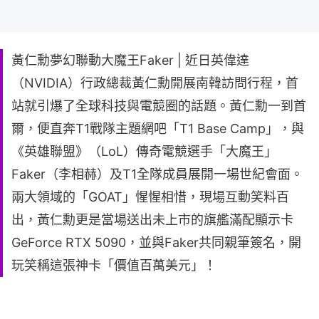
黃仁勳夢幻聯動大魔王Faker | 近日英偉達
（NVIDIA）行政總裁黃仁勳開展南韓訪問行程，首
站就引爆了全球科技與電競圈的話題。黃仁勳一到首
爾，便直奔T1戰隊主題網吧「T1 Base Camp」，與
《英雄聯盟》（LoL）傳奇電競選手「大魔王」
Faker（李相赫）及T1全隊成員展開一場世紀會面。
兩大領域的「GOAT」惺惺相惜，現場互動笑料百
出，黃仁勳更是當場送出未上市的旗艦滿配顯示卡
GeForce RTX 5090，並與Faker共同親筆簽名，開
玩笑稱這張神卡「價值百萬美元」！