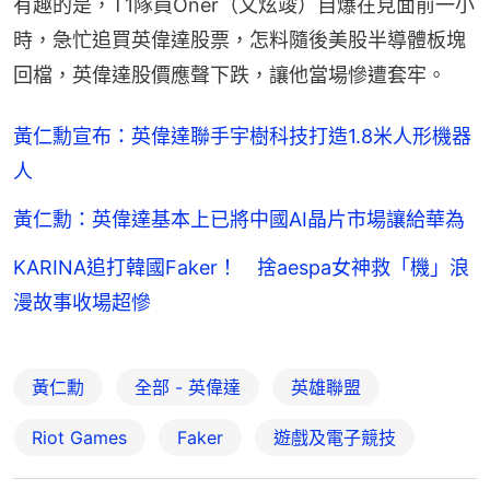
有趣的是，T1隊員Oner（文炫竣）自爆在見面前一小
時，急忙追買英偉達股票，怎料隨後美股半導體板塊
回檔，英偉達股價應聲下跌，讓他當場慘遭套牢。
黃仁勳宣布：英偉達聯手宇樹科技打造1.8米人形機器
人
黃仁勳：英偉達基本上已將中國AI晶片市場讓給華為
KARINA追打韓國Faker！ 捨aespa女神救「機」浪
漫故事收場超慘
黃仁勳
全部 - 英偉達
英雄聯盟
Riot Games
Faker
遊戲及電子競技