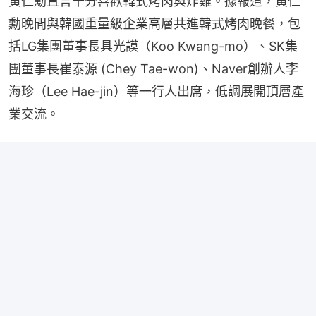
黃仁勳直言十分喜歡韓式烤肉與炸雞。據報道，黃仁
勳晚間與韓國重量級企業高層共進韓式烤肉晚餐，包
括LG集團董事長具光謨（Koo Kwang-mo）、SK集
團董事長崔泰源 (Chey Tae-won)、Naver創辦人李
海珍（Lee Hae-jin）等一行人出席，低調展開頂層產
業交流。