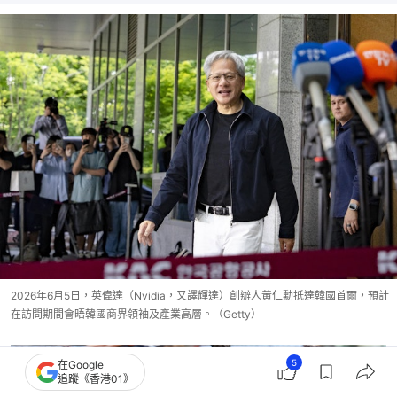
2026年6月5日，英偉達（Nvidia，又譯輝達）創辦人黃仁勳抵達韓國首爾，預計
在訪問期間會晤韓國商界領袖及產業高層。（Getty）
5
在Google
追蹤《香港01》