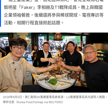
競明星「Faker」李相赫及T1戰隊成員，晚上與韓國
企業領袖餐敘，後續還將參與棒球開球、電視專訪等
活動，相關行程直接掀起話題。
2026年6月5日，黃仁勳與SK集團董事長崔泰源、LG集團董事長具光謨等人晚膳，
舉杯合影（Korea Pool/Yonhap via REUTERS）