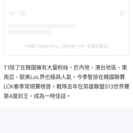
HSBC Hong Kong（@hsbc_hk）分享的貼文
T1除了在韓國擁有大量粉絲，於內地、港台地區、東
南亞、歐美LoL界也極具人氣，今季暫排在韓國聯賽
LCK春季常規賽榜首，戰隊去年在英雄聯盟S13世界賽
第4度封王，成為一時佳話。