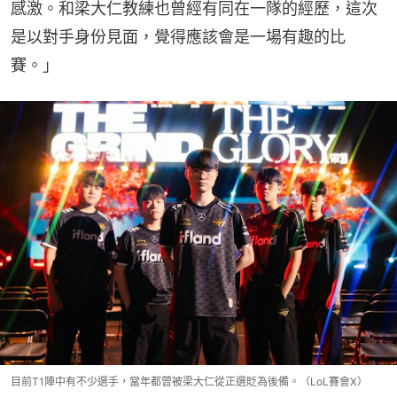
感激。和梁大仁教練也曾經有同在一隊的經歷，這次
是以對手身份見面，覺得應該會是一場有趣的比
賽。」
目前T1陣中有不少選手，當年都曾被梁大仁從正選貶為後備。（LoL賽會X）