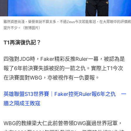
雖然資歷尚淺，榮譽來說不算太多，不過Zeus今次若能奪冠，在大眾眼中的評價將
提升不少。（微博圖片）
T1再演復仇記？
四強對JDG時，Faker精彩反推Ruler一幕，被認為是
報了6年前決賽失誤被捉的一箭之仇。實際上T1今次
在決賽面對WBG，亦被視作有一仇要報。
英雄聯盟S13世界賽｜Faker控死Ruler報6年之仇 一
牆之隔成王敗寇
WBG的教練梁大仁此前曾帶領DWG贏過世界冠軍，