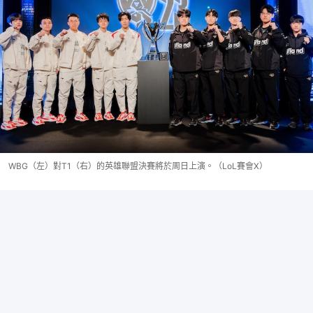
WBG（左）對T1（右）的英雄聯盟決賽將於周日上演。（LoL賽會X）