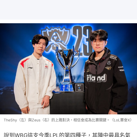
TheShy（左）與Zeus（右）的上路對決，相信會成為比賽關鍵。（LoL賽會X）
說到WBG這支今季LPL的第四種子，其陣中最具名氣