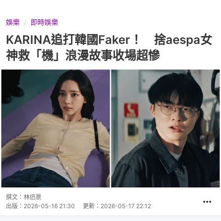
娛樂
即時娛樂
KARINA追打韓國Faker！ 捨aespa女
神救「機」浪漫故事收場超慘
撰文：
林迅景
出版：
2026-05-16 21:30
更新：
2026-05-17 22:12