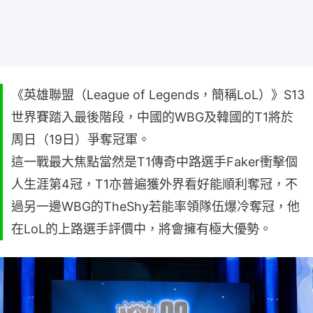
《英雄聯盟（League of Legends，簡稱LoL）》S13
世界賽踏入最後階段，中國的WBG及韓國的T1將於
周日（19日）爭奪冠軍。
這一戰最大焦點當然是T1傳奇中路選手Faker衝擊個
人生涯第4冠，T1亦普遍獲外界看好能順利奪冠，不
過另一邊WBG的TheShy若能率領隊伍爆冷奪冠，他
在LoL的上路選手評價中，將會擁有極大優勢。