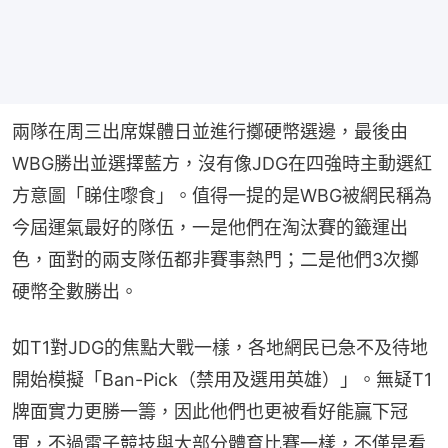
兩隊在周三出席媒體日並進行擲硬幣選邊，最後由
WBG勝出並選擇藍方，沒有像JDG在四強時主動選紅
方意圖「睇住嚟食」。值得一提的是WBG被網民稱為
今屆運氣最好的隊伍，一是他們在淘汰賽的籤運出
色，面對的兩支隊伍都非賽事熱門；二是他們3次擲
硬幣全數勝出。
如T1對JDG的焦點大戰一樣，各地網民已急不及待地
開始模擬「Ban-Pick（禁用及選用英雄）」。無疑T1
牌面實力更勝一籌，因此他們也更被看好能贏下冠
軍，不過電子競技與大部分體育比賽一樣，不僅是看