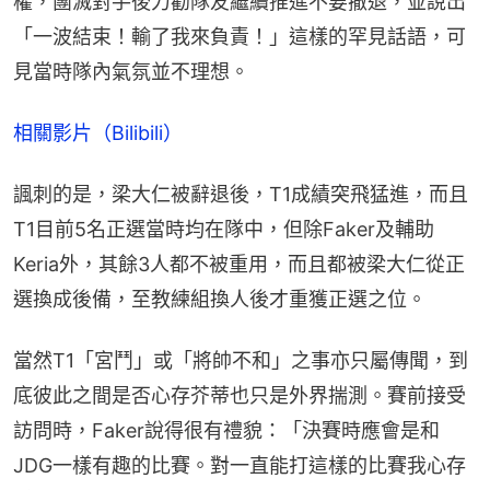
權，團滅對手後力勸隊友繼續推進不要撤退，並說出
「一波結束！輸了我來負責！」這樣的罕見話語，可
見當時隊內氣氛並不理想。
相關影片（Bilibili）
諷刺的是，梁大仁被辭退後，T1成績突飛猛進，而且
T1目前5名正選當時均在隊中，但除Faker及輔助
Keria外，其餘3人都不被重用，而且都被梁大仁從正
選換成後備，至教練組換人後才重獲正選之位。
當然T1「宮鬥」或「將帥不和」之事亦只屬傳聞，到
底彼此之間是否心存芥蒂也只是外界揣測。賽前接受
訪問時，Faker說得很有禮貌：「決賽時應會是和
JDG一樣有趣的比賽。對一直能打這樣的比賽我心存