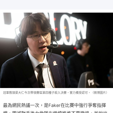
冠軍教頭梁大仁今次帶領賽區第四種子殺入決賽，實力備受認可，（微博圖片）
最為網民熱議一次，是Faker在比賽中強行爭奪指揮