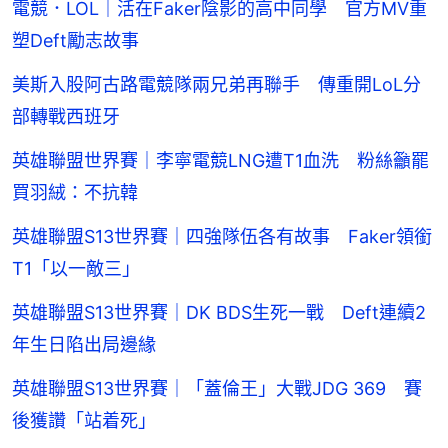
電競．LOL｜活在Faker陰影的高中同學 官方MV重
塑Deft勵志故事
美斯入股阿古路電競隊兩兄弟再聯手 傳重開LoL分
部轉戰西班牙
英雄聯盟世界賽｜李寧電競LNG遭T1血洗 粉絲籲罷
買羽絨：不抗韓
英雄聯盟S13世界賽｜四強隊伍各有故事 Faker領銜
T1「以一敵三」
英雄聯盟S13世界賽｜DK BDS生死一戰 Deft連續2
年生日陷出局邊緣
英雄聯盟S13世界賽｜「蓋倫王」大戰JDG 369 賽
後獲讚「站着死」