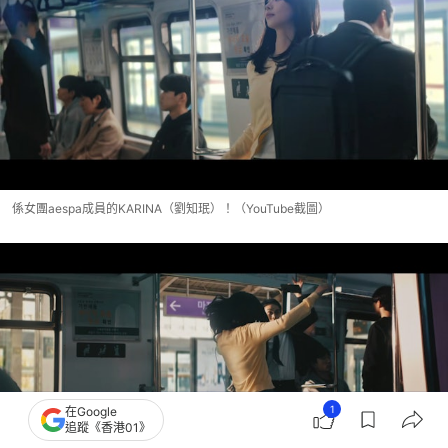
係女團aespa成員的KARINA（劉知珉）！（YouTube截圖）
1
在Google
追蹤《香港01》