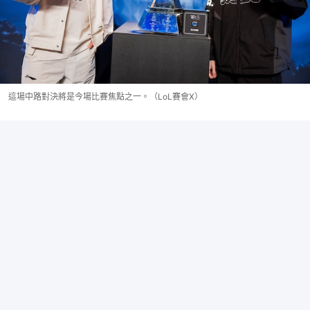
這場中路對決將是今場比賽焦點之一。（LoL賽會X）