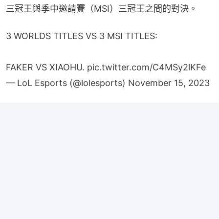
三冠王與季中邀請賽（MSI）三冠王之間的對決。
3 WORLDS TITLES VS 3 MSI TITLES:
FAKER VS XIAOHU.
pic.twitter.com/C4MSy2lKFe
— LoL Esports (@lolesports)
November 15, 2023