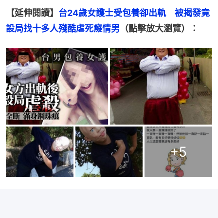
【延伸閱讀】
台24歲女護士受包養卻出軌　被揭發竟
設局找十多人殘酷虐死癡情男
（點擊放大瀏覽）：
+
5