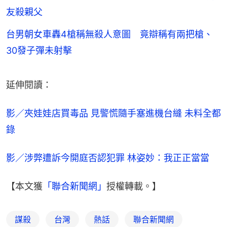
友殺親父
台男朝女車轟4槍稱無殺人意圖 竟辯稱有兩把槍、
30發子彈未射擊
延伸閱讀：
影／夾娃娃店買毒品 見警慌隨手塞進機台縫 未料全都
錄
影／涉弊遭訴今開庭否認犯罪 林姿妙：我正正當當
【本文獲
「聯合新聞網」
授權轉載。】
謀殺
台灣
熱話
聯合新聞網