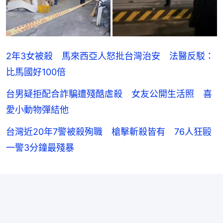
2年3女被殺 馬來西亞人怒批台灣治安 法醫反駁：
比馬國好100倍
台男疑拒配合詐騙遭殘酷虐殺 女友公開生活照 喜
愛小動物彈結他
台灣近20年7警被殺殉職 槍擊斬殺皆有 76人狂毆
一警3分鐘最殘暴