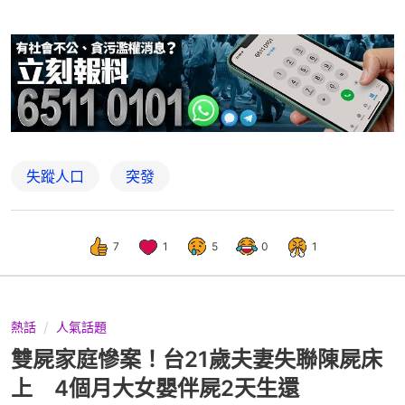
失蹤人口
突發
7
1
5
0
1
熱話
人氣話題
雙屍家庭慘案！台21歲夫妻失聯陳屍床
上 4個月大女嬰伴屍2天生還