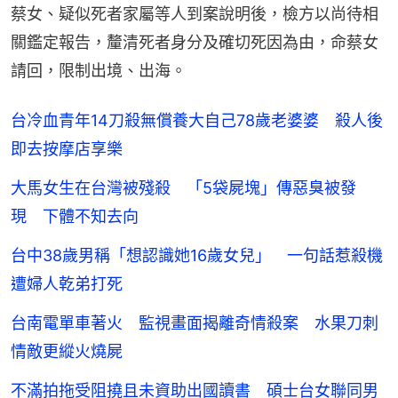
蔡女、疑似死者家屬等人到案說明後，檢方以尚待相
關鑑定報告，釐清死者身分及確切死因為由，命蔡女
請回，限制出境、出海。
台冷血青年14刀殺無償養大自己78歲老婆婆 殺人後
即去按摩店享樂
大馬女生在台灣被殘殺 「5袋屍塊」傳惡臭被發
現 下體不知去向
台中38歲男稱「想認識她16歲女兒」 一句話惹殺機
遭婦人乾弟打死
台南電單車著火 監視畫面揭離奇情殺案 水果刀刺
情敵更縱火燒屍
不滿拍拖受阻撓且未資助出國讀書 碩士台女聯同男