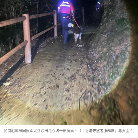
民間組織帶同搜索犬到沙田花心坑一帶搜索。（「香港守望者服務團」專頁圖片）