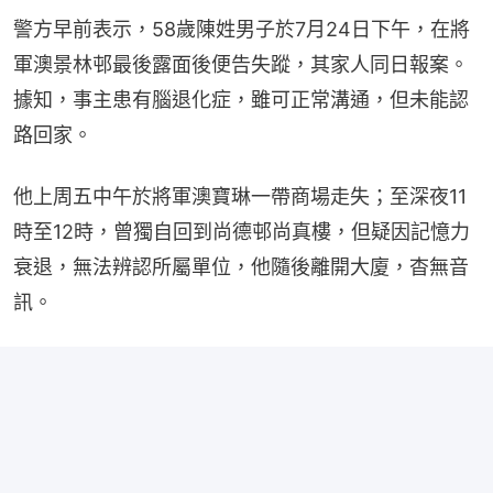
警方早前表示，58歲陳姓男子於7月24日下午，在將
軍澳景林邨最後露面後便告失蹤，其家人同日報案。
據知，事主患有腦退化症，雖可正常溝通，但未能認
路回家。
他上周五中午於將軍澳寶琳一帶商場走失；至深夜11
時至12時，曾獨自回到尚德邨尚真樓，但疑因記憶力
衰退，無法辨認所屬單位，他隨後離開大廈，杳無音
訊。