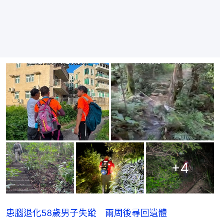
+
4
患腦退化58歲男子失蹤 兩周後尋回遺體