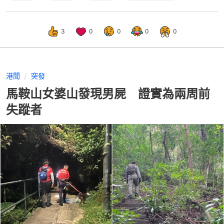
3
0
0
0
0
港聞
突發
馬鞍山女婆山發現男屍 證實為兩周前
失蹤者