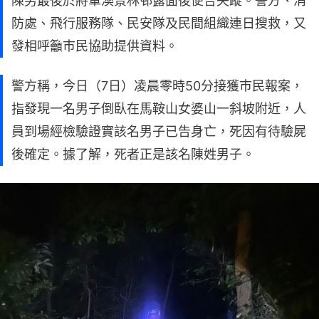
陳男最後於將軍澳景林邨露面後便告失蹤。警方、消
防處、飛行服務隊、民安隊及民間組織連日搜救，又
發相呼籲巿民協助提供資料。
警方稱，今日（7日）凌晨零時50分接獲巿民報案，
指發現一名男子倒臥在馬鞍山女婆山一斜坡附近，人
員到場經檢驗證實該名男子已告身亡，死因有待驗屍
後確定。據了解，死者正是該名陳姓男子。