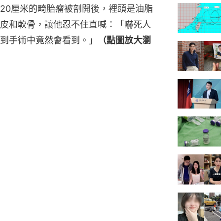
20厘米的畸胎瘤被剖開後，裡頭是油脂
皮和軟骨，讓他忍不住直喊：「嚇死人
到手術中竟然會看到。」
（點圖放大瀏