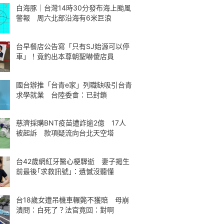
白海豚｜台灣14時30分發布海上颱風
警報 周六北部沿海有6米巨浪
台早餐店公告寫「只有SJ始源可以停
車」！竟釣出本尊朝聖嚇傻店員
國台辦推「台青e家」列職缺吸引台青
求學就業 台陸委會：已封鎖
慈濟採購BNT疫苗遭詐逾2億 17人
被起訴 款項疑流向台北天空塔
台42歲網紅牙醫心梗驟逝 妻子揭生
前最後｢求救訊號｣：遺憾沒聽懂
台18歲女遭吊機車輾斃不獲賠 母崩
潰問：白死了？法官竟回：對啊