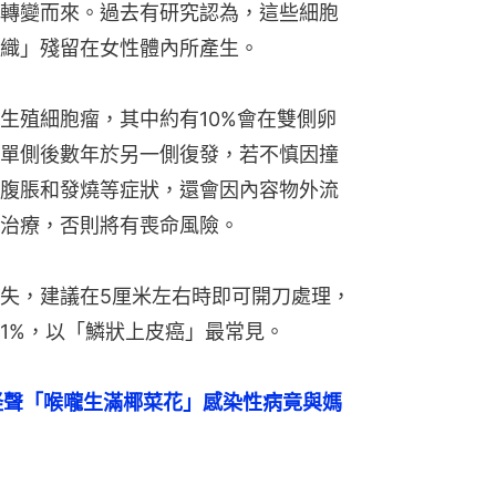
轉變而來。過去有研究認為，這些細胞
織」殘留在女性體內所產生。
生殖細胞瘤，其中約有10%會在雙側卵
單側後數年於另一側復發，若不慎因撞
腹脹和發燒等症狀，還會因內容物外流
治療，否則將有喪命風險。
失，建議在5厘米左右時即可開刀處理，
1%，以「鱗狀上皮癌」最常見。
怪聲「喉嚨生滿椰菜花」感染性病竟與媽