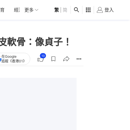
育
經濟
更多
01深圳
繁
觀點
|
简
健康
好食玩飛
登入
女
頭皮軟骨：像貞子！
10
在Google
追蹤《香港01》