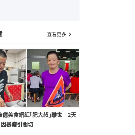
章
查看更多
破億美食網紅｢肥大叔｣離世 2天
曾因暴瘦引關切