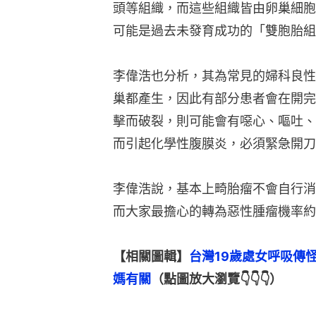
頭等組織，而這些組織皆由卵巢細胞
可能是過去未發育成功的「雙胞胎組
李偉浩也分析，其為常見的婦科良性
巢都產生，因此有部分患者會在開完
擊而破裂，則可能會有噁心、嘔吐、
而引起化學性腹膜炎，必須緊急開刀
李偉浩說，基本上畸胎瘤不會自行消
而大家最擔心的轉為惡性腫瘤機率約
【相關圖輯】
台灣19歲處女呼吸傳
媽有關
（點圖放大瀏覽👇👇👇）