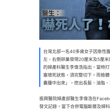
台灣北部一名40多歲女子因急性
左、右側卵巢發現20厘米及5厘
的婦產科醫生李偉浩指出，當時打
塞壞死狀態，須完整切下。而檢體
囊腫中出來」，挖出長髮、油脂、
振興醫院婦產部醫生李偉浩在Facebo
發文記錄，當下合併電腦斷層及婦科