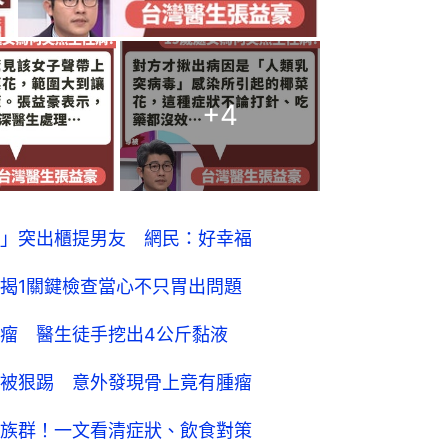
+
4
」突出櫃提男友 網民：好幸福
揭1關鍵檢查當心不只胃出問題
瘤 醫生徒手挖出4公斤黏液
被狠踢 意外發現骨上竟有腫瘤
族群！一文看清症狀、飲食對策