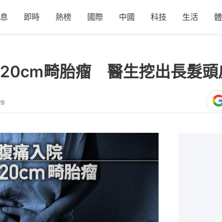
息
即時
熱榜
國際
中國
科技
生活
體
20cm畸胎瘤 醫生挖出長髮
28