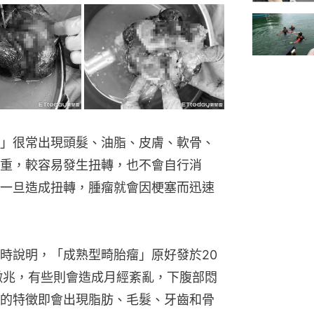
」很常出現頭髮、油脂、皮膚、軟骨、
重，較容易發生扭轉，也不會自行消
一旦造成扭轉，腫瘤就會因梗塞而迅速
採訪時說明，「成熟型畸胎瘤」原好發於20
徵兆，有些則會造成月經紊亂，下腹部悶
的特徵即會出現脂肪、毛髮、牙齒和骨