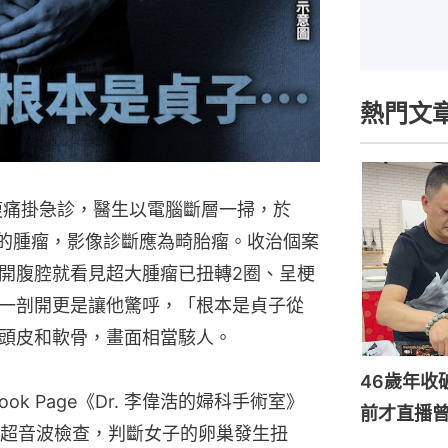
熱門文
腹痛掛急診，醫生以電腦斷層一掃，於
米的腫瘤，影像診斷應為畸胎瘤。收治個案
開腹腔就看見超大腫瘤已扭轉2圈、呈梗
一剖開更是讓他驚呼，「根本是貞子從
頭皮和軟骨，畫面相當駭人。
46歲年收
ok Page《Dr. 李偉浩的婦科手術室》
前才直播
超音波檢查，判斷女子的卵巢發生扭