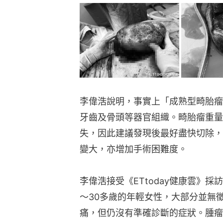
李偉浩說明，事實上「成熟型畸胎瘤
牙齒及骨頭等器官組織。畸胎瘤重量
失，因此建議發現後最好盡快切除，
變大，亦增加手術困難度。
李偉浩接受《ETtoday健康雲》
～30多歲的年輕女性，大部分並無
痛，但仍沒有準確診斷的症狀。腫瘤