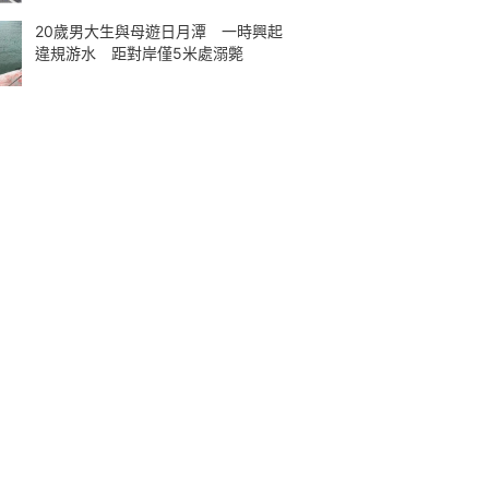
20歲男大生與母遊日月潭 一時興起
違規游水 距對岸僅5米處溺斃