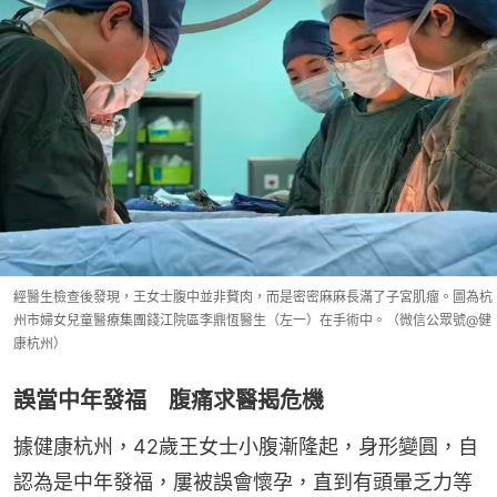
經醫生檢查後發現，王女士腹中並非贅肉，而是密密麻麻長滿了子宮肌瘤。圖為杭
州市婦女兒童醫療集團錢江院區李鼎恆醫生（左一）在手術中。（微信公眾號@健
康杭州）
誤當中年發福 腹痛求醫揭危機
據健康杭州，42歲王女士小腹漸隆起，身形變圓，自
認為是中年發福，屢被誤會懷孕，直到有頭暈乏力等