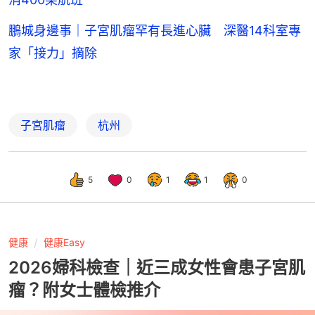
鵬城身邊事｜子宮肌瘤罕有長進心臟 深醫14科室專
家「接力」摘除
子宮肌瘤
杭州
5
0
1
1
0
健康
健康Easy
2026婦科檢查｜近三成女性會患子宮肌
瘤？附女士體檢推介