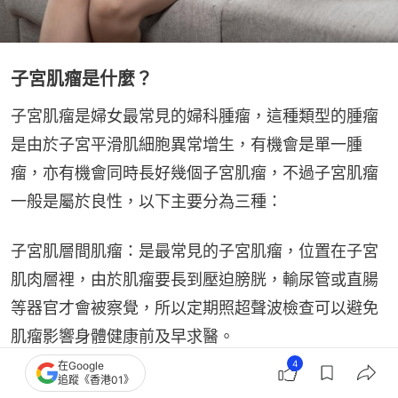
子宮肌瘤是什麼？
子宮肌瘤是婦女最常見的婦科腫瘤，這種類型的腫瘤
是由於子宮平滑肌細胞異常增生，有機會是單一腫
瘤，亦有機會同時長好幾個子宮肌瘤，不過子宮肌瘤
一般是屬於良性，以下主要分為三種：
子宮肌層間肌瘤：是最常見的子宮肌瘤，位置在子宮
肌肉層裡，由於肌瘤要長到壓迫膀胱，輸尿管或直腸
等器官才會被察覺，所以定期照超聲波檢查可以避免
肌瘤影響身體健康前及早求醫。
4
在Google
追蹤《香港01》
子宮漿膜下肌瘤：這種肌瘤可向子宮外的骨盆腔或腹