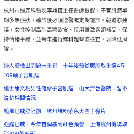
杭州市婦產科醫院李鼎恆主任醫師提醒，子宮肌瘤早
期多無症狀，確診後必須遵醫囑定期覆診。報道亦建
議，女性控制高脂高糖飲食、慎用雌激素類補品、保
持情緒平穩，並每年進行婦科超聲波檢查，以降低風
險。
婦人體檢出問題未重視 十年後醫從腹腔取重達4斤
109顆子宮肌瘤
護士論文現男性確診子宮肌瘤 山大齊魯醫院：暫不
清楚相關情況
颱風巴威登陸前 杭州現粉紫色天空｜有片
強颱巴威｜今年首個暴雨紅色預警 上海杭州機場取
消400架航班