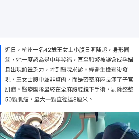
近日，杭州一名42歲王女士小腹日漸隆起，身形圓
潤，她一度認為是中年發福，直至頻繁被誤會成孕婦
且出現頭暈乏力，才到醫院求診。經醫生檢查後發
現，王女士腹中並非贅肉，而是密密麻麻長滿了子宮
肌瘤。醫療團隊最終在全麻腹腔鏡下手術，剔除整整
50顆肌瘤，最大一顆直徑達8厘米。