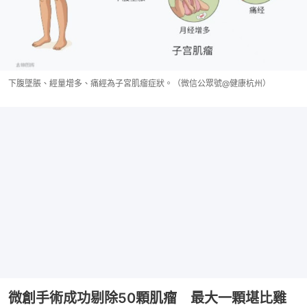
下腹墜脹、經量增多、痛經為子宮肌瘤症狀。（微信公眾號@健康杭州）
微創手術成功剔除50顆肌瘤 最大一顆堪比雞