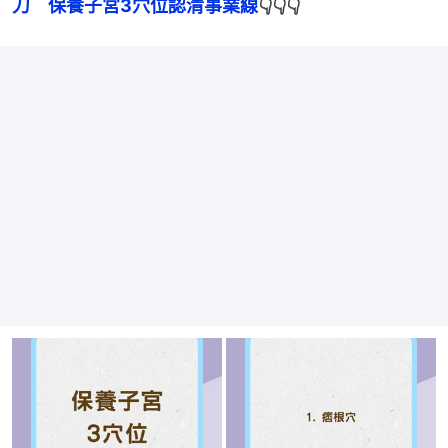
刀　保養子宮3穴位認清事業線
👇👇👇