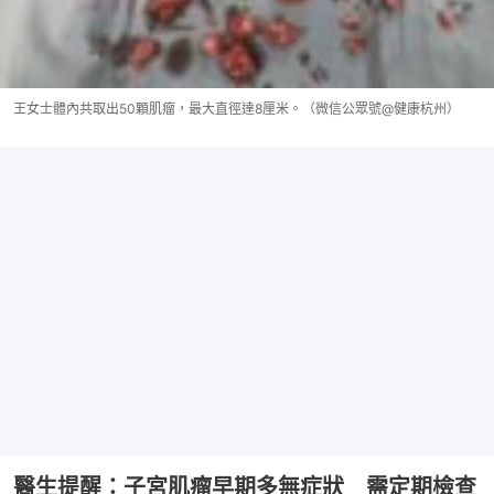
王女士體內共取出50顆肌瘤，最大直徑達8厘米。（微信公眾號@健康杭州）
醫生提醒：子宮肌瘤早期多無症狀 需定期檢查