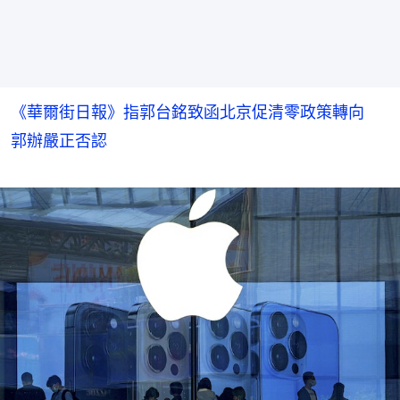
《華爾街日報》指郭台銘致函北京促清零政策轉向
郭辦嚴正否認