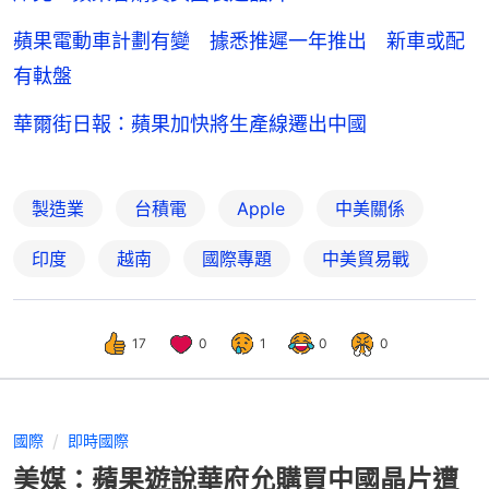
蘋果電動車計劃有變 據悉推遲一年推出 新車或配
有軚盤
華爾街日報：蘋果加快將生產線遷出中國
製造業
台積電
Apple
中美關係
印度
越南
國際專題
中美貿易戰
17
0
1
0
0
國際
即時國際
美媒：蘋果遊說華府允購買中國晶片遭