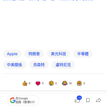
Apple
特朗普
美光科技
半導體
中美關係
貝森特
盧特尼克
8
0
0
16
3
18
在Google
追蹤《香港01》
國際
世界專題