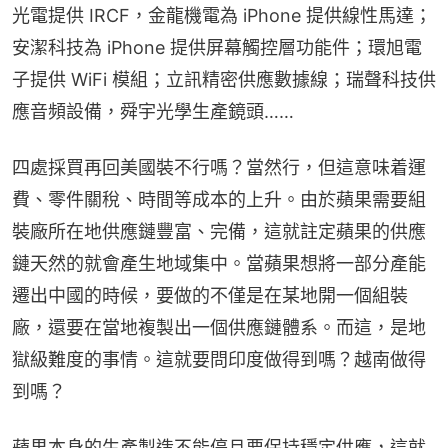
光電提供 IRCF，金龍機電為 iPhone 提供線性馬達；
安潔科技為 iPhone 提供屏幕觸控層功能件；環旭電
子提供 WiFi 模組；立訊精密供應數據線；瑞聲科技供
應音頻設備，舜宇光學生產鏡頭……
四處採買再回美國裝不行嗎？當然行，但這意味着運
費、零件關稅、時間等成本的上升。由於蘋果需要組
裝廠所在地供應鏈豐富、完備，這就註定蘋果的供應
鏈天然的就會產生地域集中。當蘋果想將一部分產能
遷出中國的時候，要做的不僅是在某地開一個組裝
廠，還要在當地複製出一個供應鏈體系。而這，是地
獄級難度的事情。這就要問印度做得到嗎？越南做得
到嗎？
蘋果本身的生產製造不能停且要保持穩定供應，這就