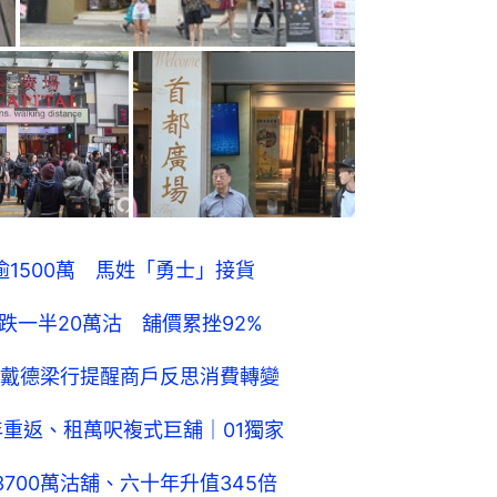
逾1500萬 馬姓「勇士」接貨
跌一半20萬沽 舖價累挫92%
戴德梁行提醒商戶反思消費轉變
年重返、租萬呎複式巨舖｜01獨家
700萬沽舖、六十年升值345倍