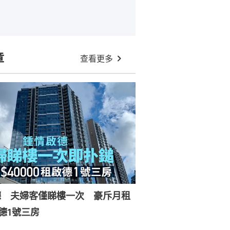
章
查看更多
德 夫婦客僅睇樓一次 豪斥月租
德1號三房