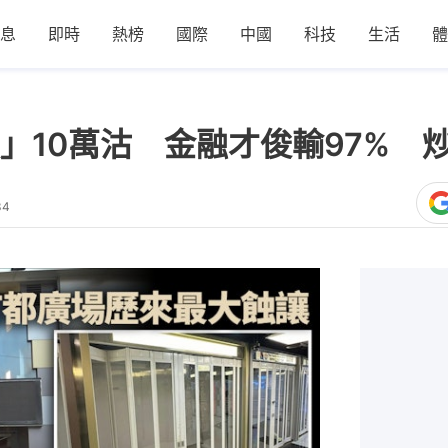
息
即時
熱榜
國際
中國
科技
生活
體
」10萬沽 金融才俊輸97% 
34