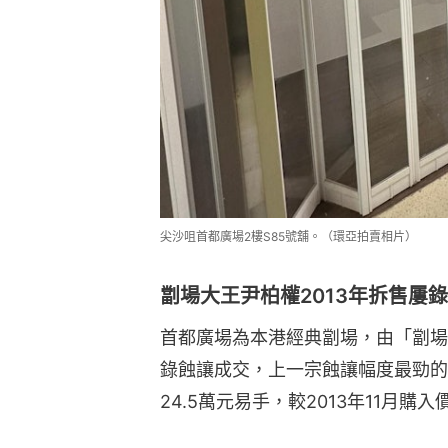
尖沙咀首都廣場2樓S85號舖。（環亞拍賣相片）
劏場大王尹柏權2013年拆售屢
首都廣場為本港經典劏場，由「劏場
錄蝕讓成交，上一宗蝕讓幅度最勁的個案
24.5萬元易手，較2013年11月購入價