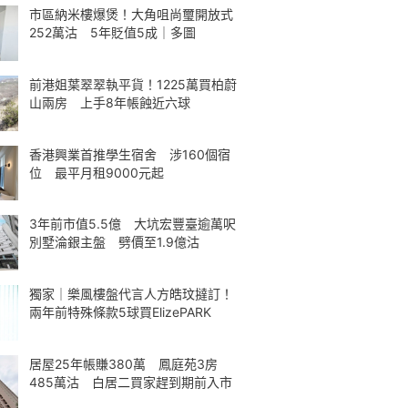
市區納米樓爆煲！大角咀尚璽開放式
252萬沽 5年貶值5成｜多圖
前港姐葉翠翠執平貨！1225萬買柏蔚
山兩房 上手8年帳蝕近六球
香港興業首推學生宿舍 涉160個宿
位 最平月租9000元起
3年前市值5.5億 大坑宏豐臺逾萬呎
別墅淪銀主盤 劈價至1.9億沽
獨家｜樂風樓盤代言人方皓玟撻訂！
兩年前特殊條款5球買ElizePARK
居屋25年帳賺380萬 鳳庭苑3房
485萬沽 白居二買家趕到期前入市