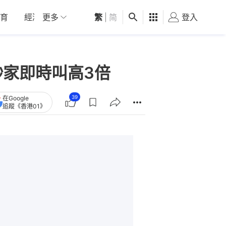
育
經濟
更多
01深圳
繁
觀點
|
简
健康
好食玩飛
登入
女
炒家即時叫高3倍
39
在Google
追蹤《香港01》