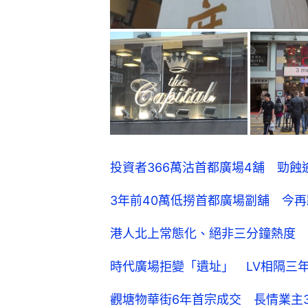
投資者366萬沽首都廣場4舖 勁蝕
3年前40萬低撈首都廣場劏舖 今再
港人北上常態化、絕非三分鐘熱度 
時代廣場拒變「遺址」 LV相隔三
觀塘物華街6年首宗成交 長情業主3