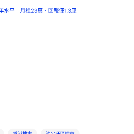
水平 月租23萬、回報僅1.3厘
香港樓市
油尖旺區樓市