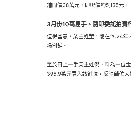
舖開價38萬元，即呎價約5,135元。
3月份10萬易手、隨即委託拍賣
值得留意，業主姓董，剛在2024年
場劏舖。
至於再上一手業主姓倪，料為一位金融
395.9萬元買入該舖位，反映舖位大幅