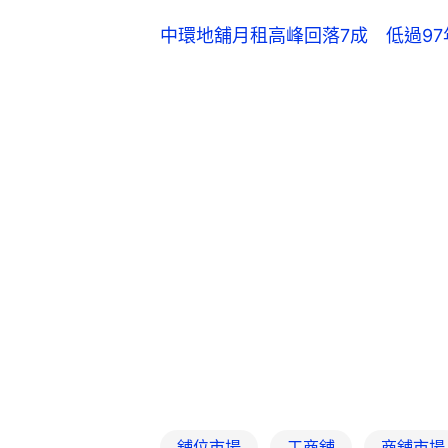
中環地舖月租高峰回落7成 低過97年
舖位市場
工商舖
商舖市場