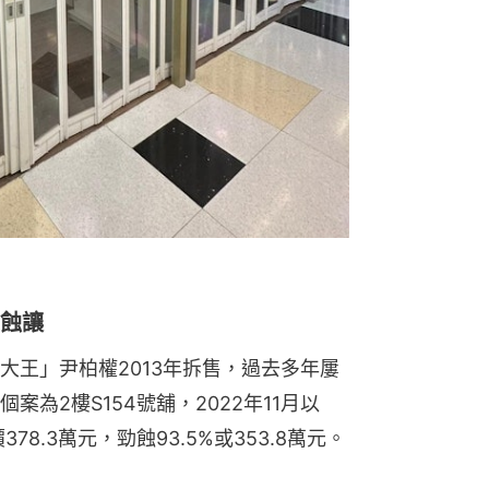
錄蝕讓
大王」尹柏權2013年拆售，過去多年屢
為2樓S154號舖，2022年11月以
378.3萬元，勁蝕93.5%或353.8萬元。