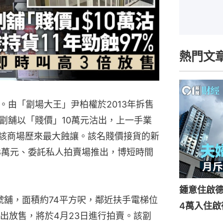
熱門文
。由「劏場大王」尹柏權於2013年拆售
劏舖以「賤價」10萬元沽出，上一手業
創該商場歷來最大蝕讓。該名賤價接貨的新
8萬元、委託私人拍賣場推出，博短時間
鍾意住啟
號舖，面積約74平方呎，鄰近扶手電梯位
4萬入住啟
出放售，將於4月23日進行拍賣。該劏