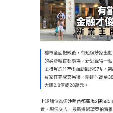
樓市全面撤辣後，有短線炒家出動
的尖沙咀首都廣場，新近錄得一個
主持貨約11年帳面勁蝕約97%，
買家在完成交易後，隨即叫高至3
大賺2.8倍或28萬元。
上述舖位為尖沙咀首都廣場2樓S85
置，現況交吉，最新透過環亞拍賣推