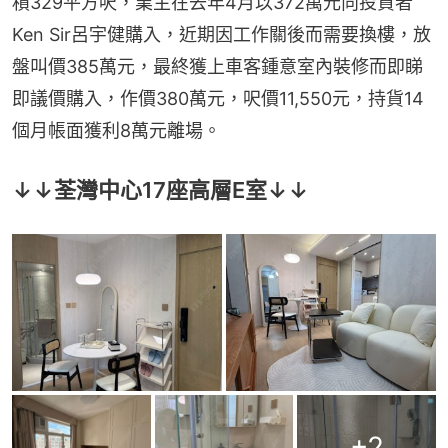
積329平方呎，業主在去年4月以372萬元向投資者
Ken Sir呂宇健購入，近期因工作關後而需要換樓，放
盤叫價385萬元，最終獲上車客鍾意室內裝修而即睇
即議價購入，作價380萬元，呎價11,550元，持貨14
個月帳面獲利8萬元離場。
↓↓荃灣中心17座高層E室↓↓
+
2