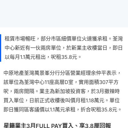
租賃市場暢旺，部分市區細價單位火速獲承租。荃灣
中心新近有一伙兩房單位，於新業主收樓當日，即日
以每月1.1萬元租出，呎租35.8元。
中原地產荃灣萬景峯分行分區營業經理余仲平表示，
該單位為荃灣中心11座高層D室，實用面積307平方
呎，兩房間隔。業主為新加坡投資客，於3月撤辣時
買入單位，日前正式收樓後叫價月租1.18萬元。單位
即日獲同區客議價以1.1萬元承租，折合呎租35.8元。
星籍業主3月FULL PAY買入、享3.8厘回報