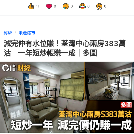
11
0
0
0
0
經濟
地產樓市
減完仲有水位賺！荃灣中心兩房383萬
沽 一年短炒帳賺一成｜多圖