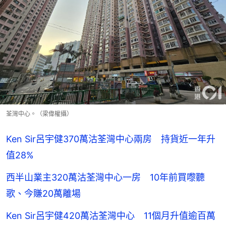
荃灣中心。（梁偉權攝）
Ken Sir呂宇健370萬沽荃灣中心兩房 持貨近一年升
值28%
西半山業主320萬沽荃灣中心一房 10年前買嚟聽
歌、今賺20萬離場
Ken Sir呂宇健420萬沽荃灣中心 11個月升值逾百萬