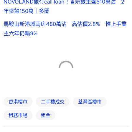
NOVOLAND銀行call loan！首宗銀主盤510萬沽 2
年慘蝕150萬｜多圖
馬鞍山新港城兩房480萬沽 高估價2.8% 惟上手業
主六年仍輸9%
香港樓市
二手樓成交
荃灣區樓市
租務市場
租金