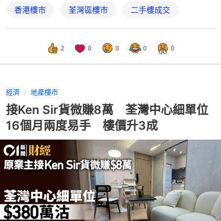
香港樓市
荃灣區樓市
二手樓成交
2
0
0
0
0
經濟
地產樓市
接Ken Sir貨微賺8萬 荃灣中心細單位
16個月兩度易手 樓價升3成