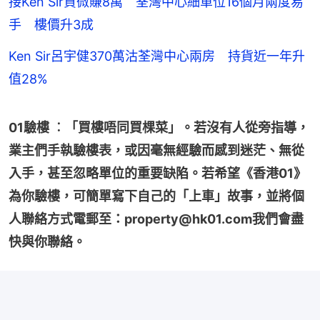
接Ken Sir貨微賺8萬 荃灣中心細單位16個月兩度易
手 樓價升3成
Ken Sir呂宇健370萬沽荃灣中心兩房 持貨近一年升
值28%
01驗樓 ︰「買樓唔同買棵菜」。若沒有人從旁指導，
業主們手執驗樓表，或因毫無經驗而感到迷茫、無從
入手，甚至忽略單位的重要缺陷。若希望《香港01》
為你驗樓，可簡單寫下自己的「上車」故事，並將個
人聯絡方式電郵至：property@hk01.com我們會盡
快與你聯絡。