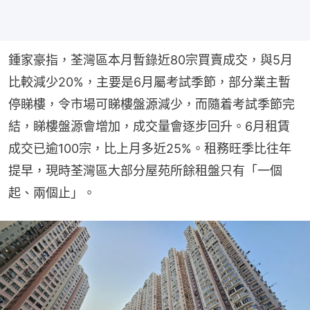
鍾家豪指，⁠荃灣區本月暫錄近80宗買賣成交，與5月
比較減少20%，主要是6月屬考試季節，部分業主暫
停睇樓，令市場可睇樓盤源減少，而隨着考試季節完
結，睇樓盤源會增加，成交量會逐步回升。6月租賃
成交已逾100宗，比上月多近25%。租務旺季比往年
提早，現時荃灣區大部分屋苑所餘租盤只有「一個
起、兩個止」。