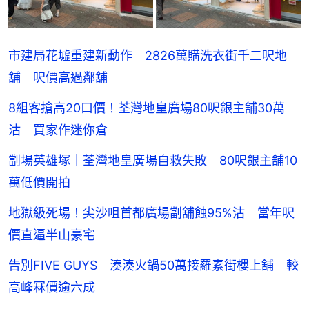
市建局花墟重建新動作 2826萬購洗衣街千二呎地
舖 呎價高過鄰舖
8組客搶高20口價！荃灣地皇廣場80呎銀主舖30萬
沽 買家作迷你倉
劏場英雄塚｜荃灣地皇廣場自救失敗 80呎銀主舖10
萬低價開拍
地獄級死場！尖沙咀首都廣場劏舖蝕95%沽 當年呎
價直逼半山豪宅
告別FIVE GUYS 湊湊火鍋50萬接羅素街樓上舖 較
高峰冧價逾六成