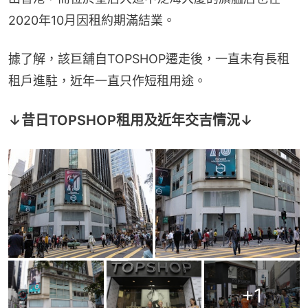
2020年10月因租約期滿結業。
據了解，該巨舖自TOPSHOP遷走後，一直未有長租
租戶進駐，近年一直只作短租用途。
↓昔日TOPSHOP租用及近年交吉情況↓
+
1