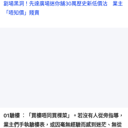
劏場黑洞！先達廣場迷你舖30萬歷史新低價沽 業主
「唔知價」賤賣
01驗樓 ︰「買樓唔同買棵菜」。若沒有人從旁指導，
業主們手執驗樓表，或因毫無經驗而感到迷茫、無從