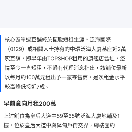
核心區單邊巨舖終於擺脫短租生涯。泛海國際
（0129）或相關人士持有的中環泛海大廈基座近2萬
呎巨舖，即早年由TOPSHOP租用的旗艦店舊址，疫
情至今一直短租，不過有代理消息指出，該舖位最新
以每月約100萬元租出予一家零售商，是次租金水平
較高峰低接近7成。
早前意向月租200萬
上述舖位為皇后大道中59至65號泛海大廈地舖及1
樓，位於皇后大道中與砵甸戶街交界，總樓面約