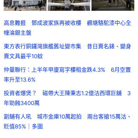
高息難捱 鄧成波家族再被收樓 觀塘駱駝漆中心全
幢淪銀主盤
東方表行銅鑼灣旗艦舊址變市集 昔日賣名錶、變身
賣文具最平10蚊
仲量聯行：上半年甲廈寫字樓租金跌4.3% 6月空置
率升至13.6%
投資者爆煲？ 磁帶大王陳秉志1.2億沽西環巨舖 3
年勁蝕3400萬
劏舖有人吼 城市金庫10萬起拍 兩台客搶15萬沽、
貶值85%｜多圖