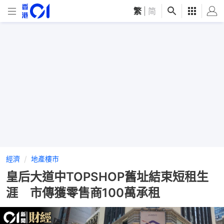
繁
|
简
經濟
地產樓市
皇后大道中TOPSHOP舊址結束短租生
涯 市傳獲零售商100萬承租