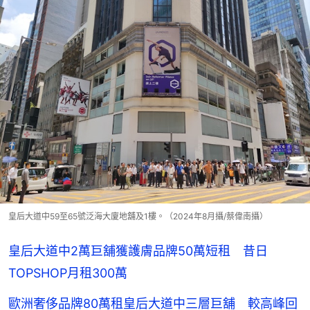
皇后大道中59至65號泛海大廈地舖及1樓。（2024年8月攝/蔡偉南攝）
皇后大道中2萬巨舖獲護膚品牌50萬短租 昔日
TOPSHOP月租300萬
歐洲奢侈品牌80萬租皇后大道中三層巨舖 較高峰回