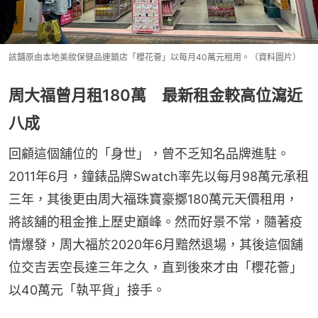
該舖原由本地美妝保健品連鎖店「櫻花薈」以每月40萬元租用。（資料圖片）
周大福曾月租180萬 最新租金較高位瀉近
八成
回顧這個舖位的「身世」，曾不乏知名品牌進駐。
2011年6月，鐘錶品牌Swatch率先以每月98萬元承租
三年，其後更由周大福珠寶豪擲180萬元天價租用，
將該舖的租金推上歷史巔峰。然而好景不常，隨著疫
情爆發，周大福於2020年6月黯然退場，其後這個舖
位交吉丟空長達三年之久，直到後來才由「櫻花薈」
以40萬元「執平貨」接手。