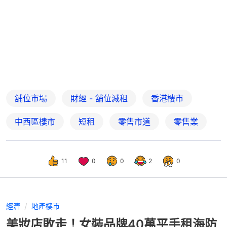
舖位市場
財經 - 舖位減租
香港樓市
中西區樓市
短租
零售市道
零售業
11
0
0
2
0
經濟
地產樓市
美妝店敗走！女裝品牌40萬平手租海防