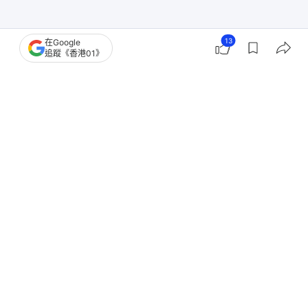
13
在Google
追蹤《香港01》
香港樓市
油尖旺區樓市
零售市道
零售業
租務市場
舖位市場
商舖市場
租金
3
0
0
0
0