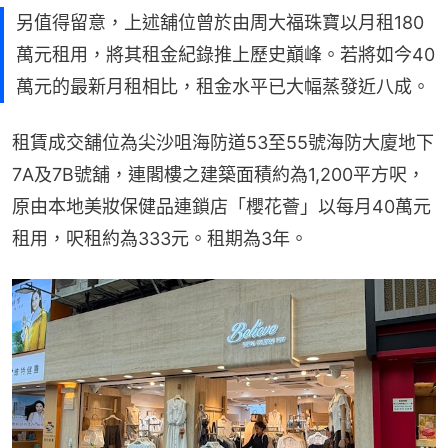
另值得留意，上述舖位曾於由周大福珠寶以月租180
萬元租用，將其租金紀錄推上歷史巔峰。若將如今40
萬元的最新月租相比，租金水平已大幅蒸發近八成。
租賃成交舖位為尖沙咀海防道53至55號海防大廈地下
7A及7B號舖，連閣樓之建築面積約為1,200平方呎，
原由本地美妝保健品連鎖店「櫻花薈」以每月40萬元
租用，呎租約為333元。租期為3年。