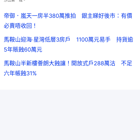
沙田第一城。
帝御．嵐天一房半380萬推拍 銀主睇好後市：有價
必賣唔收回！
馬鞍山迎海‧星灣低層3房戶 1100萬元易手 持貨逾
5年賬蝕60萬元
馬鞍山半新樓薈朗大蝕讓！開放式戶288萬沽 不足
六年帳蝕31%