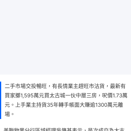
二手市場交投暢旺，有長情業主趕旺市沽貨，最新有
買家擲1,595萬元買太古城一伙中層三房，呎價1.73萬
元。上手業主持貨35年轉手帳面大賺逾1300萬元離
場。
美聯物業分行區域經理吳肇基表示，是次成交為太古