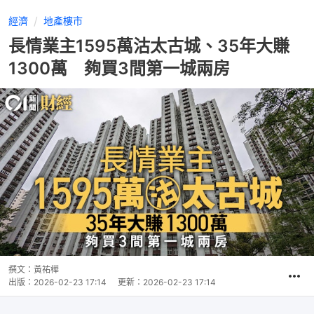
經濟
地產樓市
長情業主1595萬沽太古城、35年大賺
1300萬 夠買3間第一城兩房
撰文：
黃祐樺
出版：
2026-02-23 17:14
更新：
2026-02-23 17:14