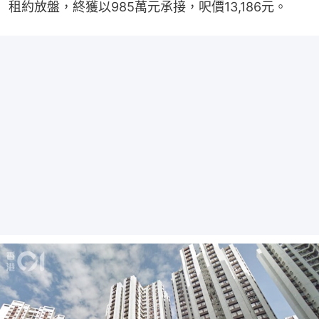
租約放盤，終獲以985萬元承接，呎價13,186元。