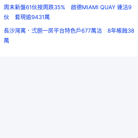
周末新盤61伙按周跌35% 啟德MIAMI QUAY 連沽9
伙 套現逾9431萬
長沙灣寓．弍捌一房平台特色戶677萬沽 8年帳蝕38
萬