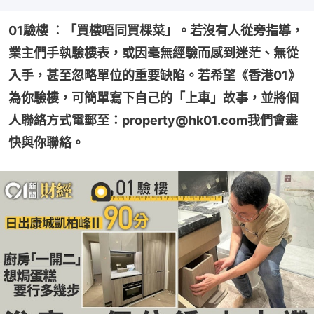
01驗樓 ︰「買樓唔同買棵菜」。若沒有人從旁指導，
業主們手執驗樓表，或因毫無經驗而感到迷茫、無從
入手，甚至忽略單位的重要缺陷。若希望《香港01》
為你驗樓，可簡單寫下自己的「上車」故事，並將個
人聯絡方式電郵至：property@hk01.com我們會盡
快與你聯絡。