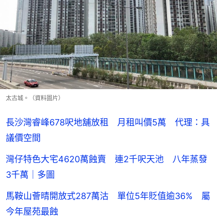
太古城。（資料圖片）
長沙灣睿峰678呎地舖放租 月租叫價5萬 代理：具
議價空間
灣仔特色大宅4620萬蝕賣 連2千呎天池 八年蒸發
3千萬｜多圖
馬鞍山薈晴開放式287萬沽 單位5年貶值逾36% 屬
今年屋苑最蝕