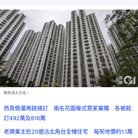
鰂魚涌太古城。
西貢傲瀧再錄撻訂 兩名花園複式買家棄購 各被殺
訂492萬及816萬
老牌業主近20億沽北角台全幢住宅 每呎地價約1.1萬