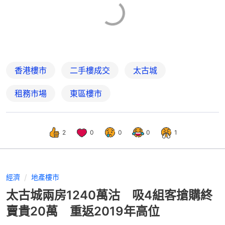
香港樓市
二手樓成交
太古城
租務市場
東區樓市
2
0
0
0
1
經濟
地產樓市
太古城兩房1240萬沽 吸4組客搶購終
賣貴20萬 重返2019年高位