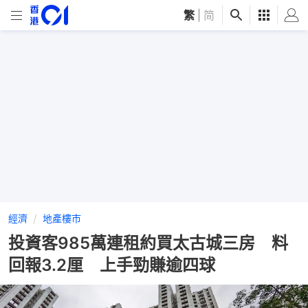
繁
|
简
經濟
地產樓市
投資客985萬連租約買太古城三房 料
回報3.2厘 上手勁賺逾四球