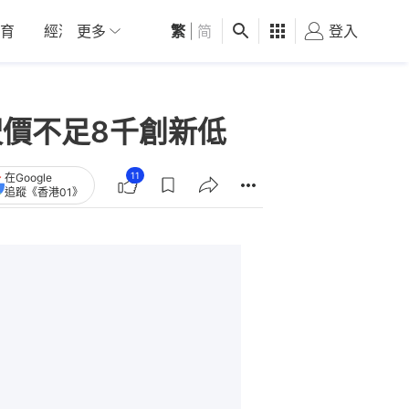
育
經濟
更多
01深圳
繁
觀點
|
简
健康
好食玩飛
登入
女
呎價不足8千創新低
11
在Google
追蹤《香港01》