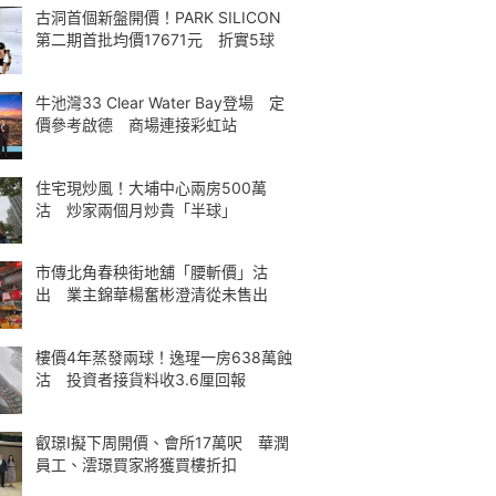
古洞首個新盤開價！PARK SILICON
第二期首批均價17671元 折實5球
牛池灣33 Clear Water Bay登場 定
價參考啟德 商場連接彩虹站
住宅現炒風！大埔中心兩房500萬
沽 炒家兩個月炒貴「半球」
市傳北角春秧街地舖「腰斬價」沽
出 業主錦華楊奮彬澄清從未售出
樓價4年蒸發兩球！逸瑆一房638萬蝕
沽 投資者接貨料收3.6厘回報
叡璟I擬下周開價、會所17萬呎 華潤
員工、澐璟買家將獲買樓折扣