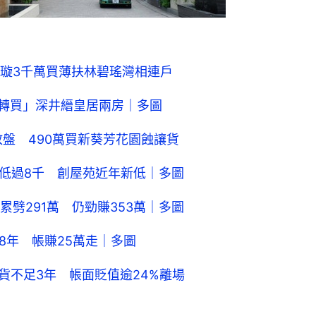
璇3千萬買薄扶林碧瑤灣相連戶
租轉買」深井縉皇居兩房｜多圖
盤 490萬買新葵芳花園蝕讓貨
價低過8千 創屋苑近年新低｜多圖
劈291萬 仍勁賺353萬｜多圖
8年 帳賺25萬走｜多圖
貨不足3年 帳面貶值逾24%離場