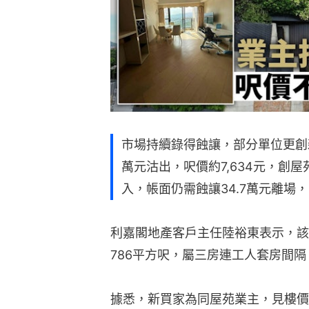
市場持續錄得蝕讓，部分單位更創
萬元沽出，呎價約7,634元，創
入，帳面仍需蝕讓34.7萬元離場
利嘉閣地產客戶主任陸裕東表示，該
786平方呎，屬三房連工人套房間
據悉，新買家為同屋苑業主，見樓價