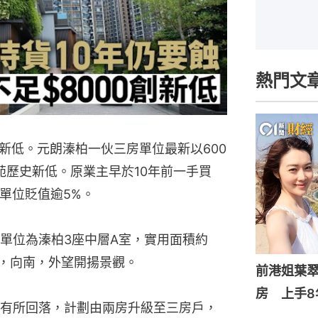
熱門文
新低。元朗溱柏一伙三房單位最新以600
屋苑歷史新低。原業主早於10年前一手買
，單位貶值逾5%。
單位為溱柏3座中層A室，實用面積約
隔，向南，外望開揚景觀。
前港姐葉翠
房 上手8
有所回落，計劃由兩房升級至三房戶，