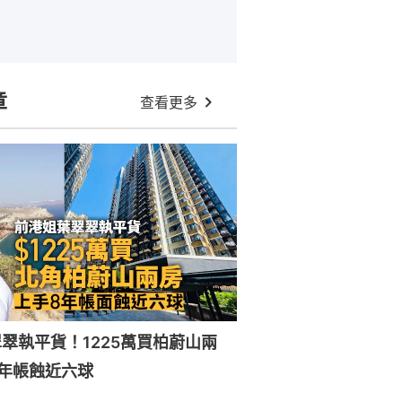
章
查看更多
翠執平貨！1225萬買柏蔚山兩
年帳蝕近六球