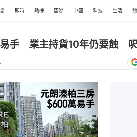
息
即時
熱榜
國際
中國
科技
生活
體
萬易手 業主持貨10年仍要蝕 
7