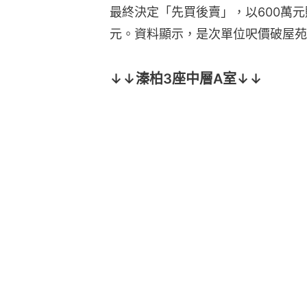
最終決定「先買後賣」，以600萬元
元。資料顯示，是次單位呎價破屋苑
↓↓溱柏3座中層A室↓↓