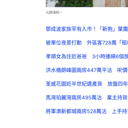
元朗溱柏。
鄧成波家族罕有入市！「新抱」葉靄
被單位夜景打動 外區客728萬「
孝順女為住近爸爸 3小時連睇6個放
洪水橋朗峰園兩房447萬平沽 呎
荃威花園近半世紀遺產貨 放盤四年累
馬灣珀麗灣兩房495萬沽 業主持貨
將軍澳新都城兩房528萬沽 上手持