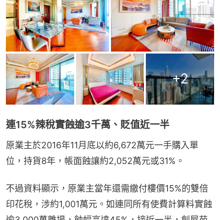
+
2
連15%辣稅實蝕逾3千萬、貶值近一半
原業主於2016年11月底以約6,672萬元一手購入單
位，持貨8年，帳面蝕讓約2,052萬元或31%。
不過資料顯示，原業主當年還需繳付樓價15%的雙倍
印花稅，涉約1,001萬元。如連同所有使費計算料實蝕
逾3,000萬離場，蝕幅高達45%，接近一半，創屋苑