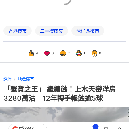
香港樓市
二手樓成交
灣仔區樓市
9
0
2
1
0
經濟
地產樓市
「蟹貨之王」 繼續蝕！上水天巒洋房
3280萬沽 12年轉手帳蝕逾5球
12
在Google