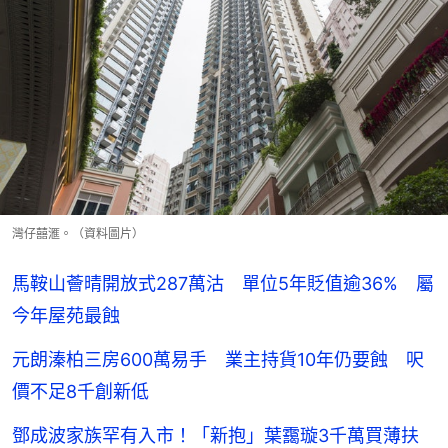
灣仔囍滙。（資料圖片）
馬鞍山薈晴開放式287萬沽 單位5年貶值逾36% 屬
今年屋苑最蝕
元朗溱柏三房600萬易手 業主持貨10年仍要蝕 呎
價不足8千創新低
鄧成波家族罕有入市！「新抱」葉靄璇3千萬買薄扶