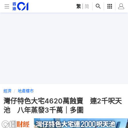
繁
|
简
經濟
地產樓市
灣仔特色大宅4620萬蝕賣 連2千呎天
池 八年蒸發3千萬｜多圖