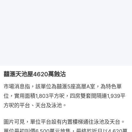
囍滙天池屋4620萬蝕沽
市場消息指，該單位為囍滙5座高層A室，為特色單
位，實用面積1,803平方呎，四房雙套間隔連1,939平
方呎的平台、天台及泳池。
圖片可見，單位平台設有内置樓梯通往泳池及天台。
單位最初叫價6,500萬元放售，最終於近日以4,620萬