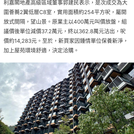
利嘉閣地產高級區域董事郭建民表示，是次成交為大
圍薈蕎2翼低層C8室，實用面積約254平方呎，屬開
放式間隔，望山景。原業主以400萬元叫價放盤，組
議價後單位減價37.2萬元，終以362.8萬元沽出，呎
價約14,283元。至於，新買家因鍾情單位保養新淨，
加上屋苑環境舒適，決定洽購。