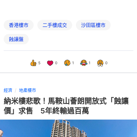
香港樓市
二手樓成交
沙田區樓市
蝕讓盤
5
0
1
1
0
經濟
地產樓市
納米樓悲歌！馬鞍山薈朗開放式「蝕讓
價」求售 5年終輸過百萬