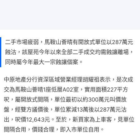
二手市場疲弱，馬鞍山薈晴有開放式單位以287萬元
蝕沽，該屋苑今年以來全部二手成交均需蝕讓離場，
同時屬今年最大一宗蝕讓個案。
中原地產分行資深區域營業經理胡耀祖表示，是次成
交為馬鞍山薈晴1座低層A02室，實用面積227平方
呎，屬開放式間隔，單位最初以約300萬元叫價放
盤，經雙方議價後，單位累減13萬後以287萬元沽
出，呎價12,643元。至於，新買家為上車客，見單位
間隔合用，價錢合理，即入市單位自用。