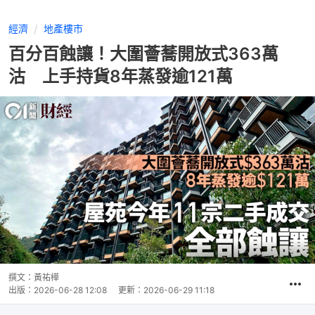
經濟
地產樓市
百分百蝕讓！大圍薈蕎開放式363萬
沽 上手持貨8年蒸發逾121萬
撰文：
黃祐樺
出版：
2026-06-28 12:08
更新：
2026-06-29 11:18