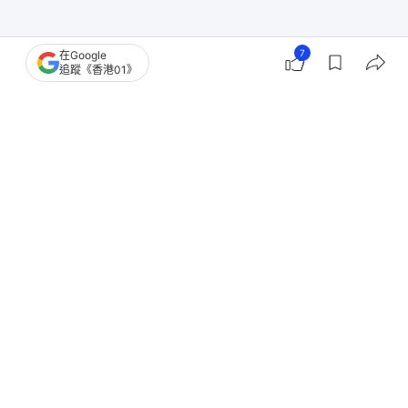
7
在Google
追蹤《香港01》
香港樓市
沙田區樓市
蝕讓盤
二手樓成交
4
0
0
2
0
經濟
地產樓市
馬鞍山「蝕讓之城」血流成河！星漣海
四房1550萬沽 9年價瀉22%