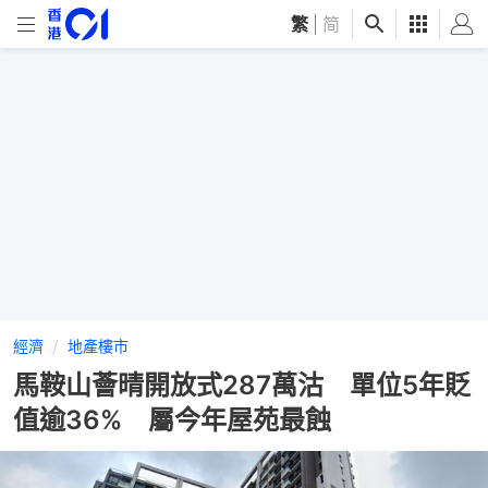
繁
|
简
經濟
地產樓市
馬鞍山薈晴開放式287萬沽 單位5年貶
值逾36% 屬今年屋苑最蝕