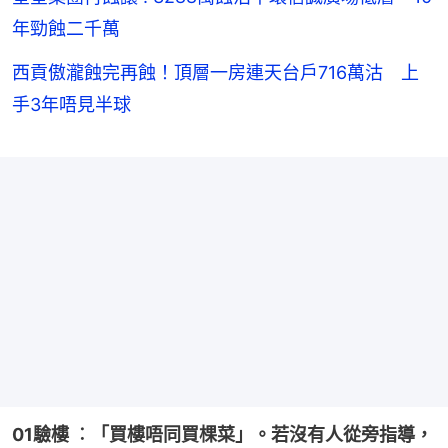
年勁蝕二千萬
西貢傲瀧蝕完再蝕！頂層一房連天台戶716萬沽 上
手3年唔見半球
01驗樓 ︰「買樓唔同買棵菜」。若沒有人從旁指導，