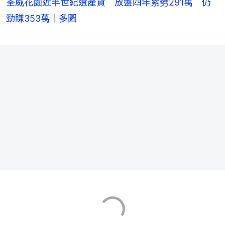
荃威花園近半世紀遺產貨 放盤四年累劈291萬 仍
勁賺353萬｜多圖