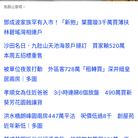
馬鞍山薈晴。
鄧成波家族罕有入市！「新抱」葉靄璇3千萬買薄扶
林碧瑤灣相連戶
沙田名日．九肚山天池海景戶撻訂 買家輸520萬
本周五招標重售
被單位夜景打動 外區客728萬「租轉買」深井縉皇
居兩房｜多圖
孝順女為住近爸爸 3小時連睇6個放盤 490萬買新
葵芳花園蝕讓貨
洪水橋朗峰園兩房447萬平沽 呎價低過8千 創屋苑
近年新低｜多圖