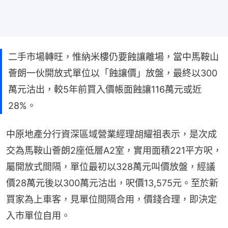
二手市場轉旺，惟納米樓仍要蝕讓離場，當中馬鞍山
薈朗一伙開放式單位以「蝕讓價」放盤，最終以300
萬元沽出，較5年前買入價帳面蝕讓116萬元或近
28%。
中原地產分行資深區域營業經理胡耀祖表示，是次成
交為馬鞍山薈朗2座低層A2室，實用面積221平方呎，
屬開放式間隔，單位最初以328萬元叫價放盤，經議
價28萬元後以300萬元沽出，呎價13,575元。至於新
買家為上車客，見單位間隔合用，價錢合理，即決定
入市單位自用。