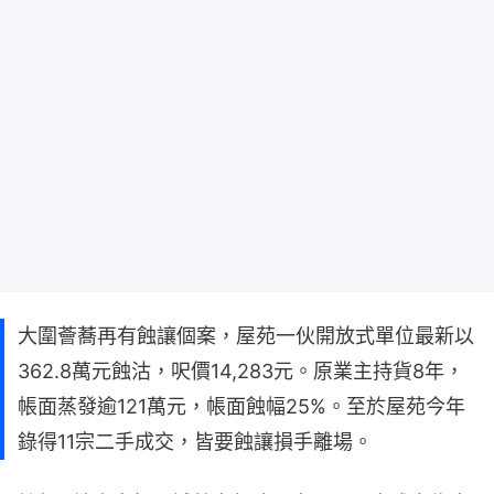
大圍薈蕎再有蝕讓個案，屋苑一伙開放式單位最新以
362.8萬元蝕沽，呎價14,283元。原業主持貨8年，
帳面蒸發逾121萬元，帳面蝕幅25%。至於屋苑今年
錄得11宗二手成交，皆要蝕讓損手離場。