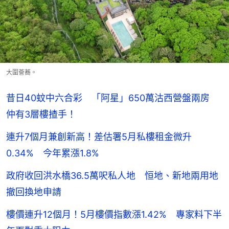
大圍薈蕎。
昔日40蚊中六合彩 「阿星」650萬沽西營盤兩房
仲有3層樓揸手！
連升7個月兼創新高！差估署5月私樓租金微升
0.34% 今年累漲1.8%
政府收回洪水橋36.5萬呎私人地 恒地、新地兩用地
撤回換地申請
樓價連升12個月！5月樓價指數漲1.42% 專家料下半