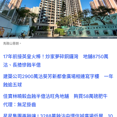
馬鞍山薈朗。
17年前接英皇火棒！炒家夢碎銅鑼灣 地舖8750萬
沽、長揸慘蝕半億
建築公司2900萬沽葵芳新都會廣場相連寫字樓 一年
蝕逾五球
佳寶林曉毅血蝕半億沽旺角地舖 夠買58萬磅肥牛
代理：無足掛齒
星星集團再蝕讓 ! 3288萬蝕沽中環信誠廣場低層 10