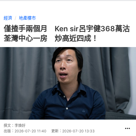
經濟
地產樓市
僅揸手兩個月 Ken sir呂宇健368萬沽
荃灣中心一房 炒高近四成！
撰文：
李煥好
出版：
2026-07-20 11:40
更新：
2026-07-20 13:33