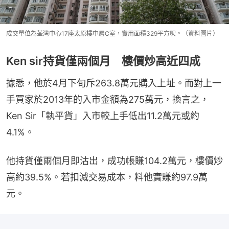
成交單位為荃灣中心17座太原樓中層C室，實用面積329平方呎。（資料圖片）
Ken sir持貨僅兩個月 樓價炒高近四成
據悉，他於4月下旬斥263.8萬元購入上址。而對上一
手買家於2013年的入市金額為275萬元，換言之，
Ken Sir「執平貨」入市較上手低出11.2萬元或約
4.1%。
他持貨僅兩個月即沽出，成功帳賺104.2萬元，樓價炒
高約39.5%。若扣減交易成本，料他實賺約97.9萬
元。