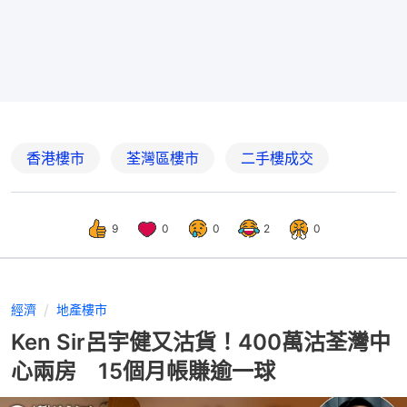
香港樓市
荃灣區樓市
二手樓成交
9
0
0
2
0
經濟
地產樓市
Ken Sir呂宇健又沽貨！400萬沽荃灣中
心兩房 15個月帳賺逾一球