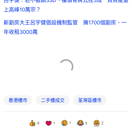
呂宇健：若不撤銷SSD、樓價骨牌式挫3成 負資產重
上高峰10萬宗？
新劏房大王呂宇健倡設機制監管 擁1700個劏房、一
年收租3000萬
香港樓市
二手樓成交
荃灣區樓市
9
1
1
5
2