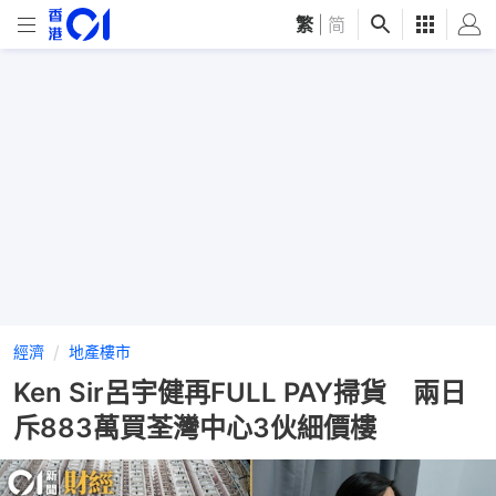
繁
|
简
經濟
地產樓市
Ken Sir呂宇健再FULL PAY掃貨 兩日
斥883萬買荃灣中心3伙細價樓