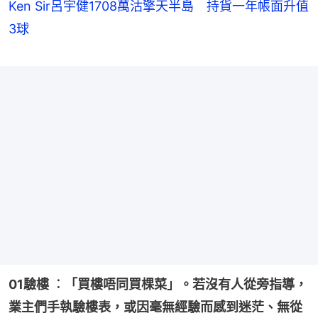
Ken Sir呂宇健1708萬沽擎天半島 持貨一年帳面升值
3球
01驗樓 ︰「買樓唔同買棵菜」。若沒有人從旁指導，
業主們手執驗樓表，或因毫無經驗而感到迷茫、無從