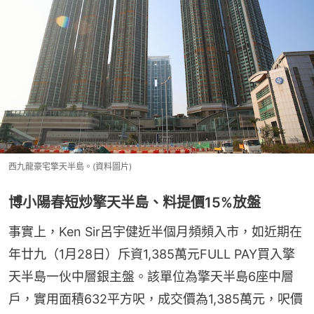
西九龍豪宅擎天半島。(資料圖片)
博小陽春短炒擎天半島、料提價15%放盤
事實上，Ken Sir呂宇健近半個月頻頻入市，如近期在
年廿九（1月28日）斥資1,385萬元FULL PAY買入擎
天半島一伙中層銀主盤。該單位為擎天半島6座中層
戶，實用面積632平方呎，成交價為1,385萬元，呎價